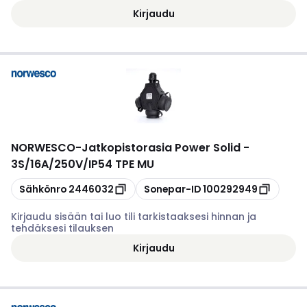
Kirjaudu
NORWESCO
-
Jatkopistorasia Power Solid -
3S/16A/250V/IP54 TPE MU
Kopioi
Kopioi
Sähkönro
2446032
Sonepar-ID
100292949
Kirjaudu sisään tai luo tili tarkistaaksesi hinnan ja
tehdäksesi tilauksen
Kirjaudu