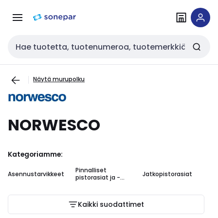
Siirry
Siirry
navigointiin
sisältöön
Haku
Näytä murupolku
NORWESCO
Kategoriamme:
Pinnalliset
Asennustarvikkeet
Jatkopistorasiat
Pi
pistorasiat ja -
tulpat
Kaikki suodattimet