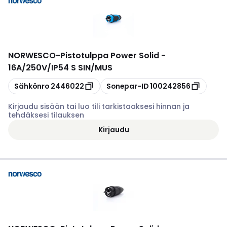
NORWESCO
-
Pistotulppa Power Solid -
16A/250V/IP54 S SIN/MUS
Kopioi
Kopioi
Sähkönro
2446022
Sonepar-ID
100242856
Kirjaudu sisään tai luo tili tarkistaaksesi hinnan ja
tehdäksesi tilauksen
Kirjaudu