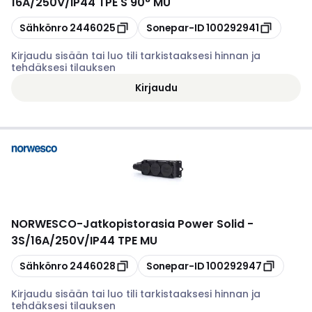
16A/250V/IP44 TPE S 90° MU
Kopioi
Kopioi
Sähkönro
2446025
Sonepar-ID
100292941
Kirjaudu sisään tai luo tili tarkistaaksesi hinnan ja
tehdäksesi tilauksen
Kirjaudu
NORWESCO
-
Jatkopistorasia Power Solid -
3S/16A/250V/IP44 TPE MU
Kopioi
Kopioi
Sähkönro
2446028
Sonepar-ID
100292947
Kirjaudu sisään tai luo tili tarkistaaksesi hinnan ja
tehdäksesi tilauksen