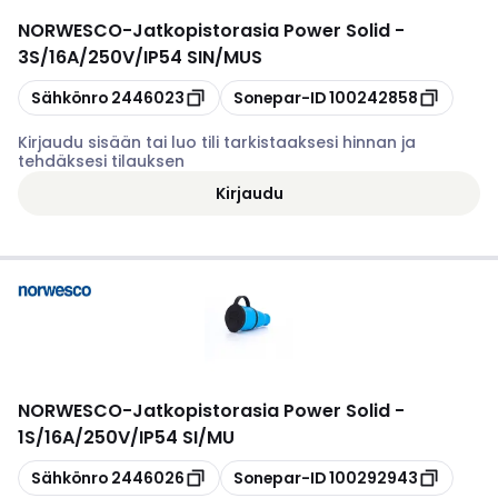
NORWESCO
-
Jatkopistorasia Power Solid -
3S/16A/250V/IP54 SIN/MUS
Kopioi
Kopioi
Sähkönro
2446023
Sonepar-ID
100242858
Kirjaudu sisään tai luo tili tarkistaaksesi hinnan ja
tehdäksesi tilauksen
Kirjaudu
NORWESCO
-
Jatkopistorasia Power Solid -
1S/16A/250V/IP54 SI/MU
Kopioi
Kopioi
Sähkönro
2446026
Sonepar-ID
100292943