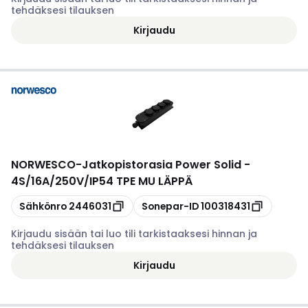
tehdäksesi tilauksen
Kirjaudu
NORWESCO
-
Jatkopistorasia Power Solid -
4S/16A/250V/IP54 TPE MU LÄPPÄ
Kopioi
Kopioi
Sähkönro
2446031
Sonepar-ID
100318431
Kirjaudu sisään tai luo tili tarkistaaksesi hinnan ja
tehdäksesi tilauksen
Kirjaudu