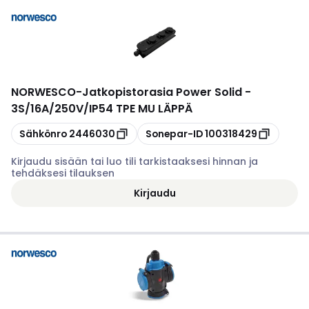
NORWESCO
-
Jatkopistorasia Power Solid -
3S/16A/250V/IP54 TPE MU LÄPPÄ
Kopioi
Kopioi
Sähkönro
2446030
Sonepar-ID
100318429
Kirjaudu sisään tai luo tili tarkistaaksesi hinnan ja
tehdäksesi tilauksen
Kirjaudu