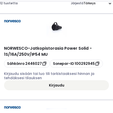
12 tuotetta
Järjestä
NORWESCO
-
Jatkopistorasia Power Solid -
1S/16A/250V/IP54 MU
Kopioi
Kopioi
Sähkönro
2446027
Sonepar-ID
100292945
Kirjaudu sisään tai luo tili tarkistaaksesi hinnan ja
tehdäksesi tilauksen
Kirjaudu