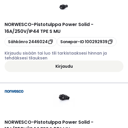
NORWESCO
-
Pistotulppa Power Solid -
16A/250V/IP44 TPE S MU
Kopioi
Kopioi
Sähkönro
2446024
Sonepar-ID
100292939
Kirjaudu sisään tai luo tili tarkistaaksesi hinnan ja
tehdäksesi tilauksen
Kirjaudu
NORWESCO
-
Pistotulppa Power Solid -