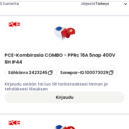
3 tuotetta
Järjestä
PCE
-
Kombirasia COMBO - PPRc 16A 5nap 400V
6H IP44
Kopioi
Kopioi
Sähkönro
2423245
Sonepar-ID
100073029
Kirjaudu sisään tai luo tili tarkistaaksesi hinnan ja
tehdäksesi tilauksen
Kirjaudu