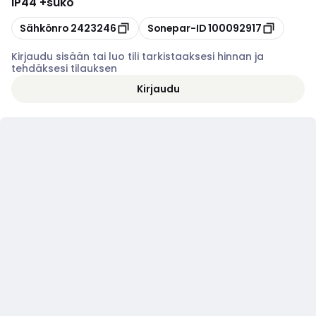
IP44 +suko
Kopioi
Kopioi
Sähkönro
2423246
Sonepar-ID
100092917
Kirjaudu sisään tai luo tili tarkistaaksesi hinnan ja
tehdäksesi tilauksen
Kirjaudu