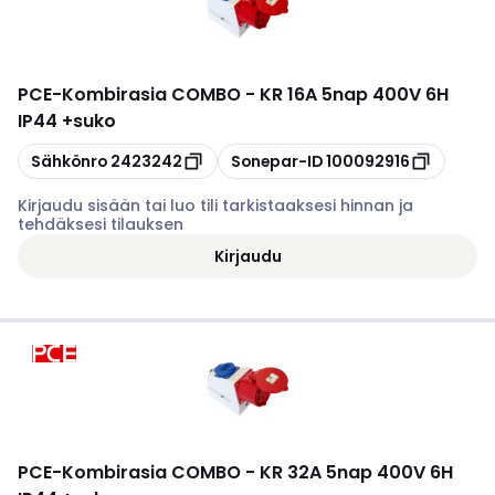
PCE
-
Kombirasia COMBO - KR 16A 5nap 400V 6H
IP44 +suko
Kopioi
Kopioi
Sähkönro
2423242
Sonepar-ID
100092916
Kirjaudu sisään tai luo tili tarkistaaksesi hinnan ja
tehdäksesi tilauksen
Kirjaudu
PCE
-
Kombirasia COMBO - KR 32A 5nap 400V 6H