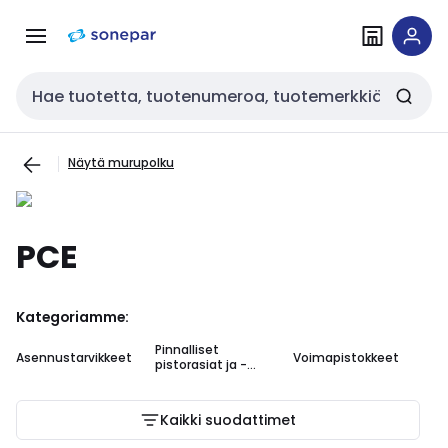
Siirry
Siirry
navigointiin
sisältöön
Haku
Näytä murupolku
PCE
Kategoriamme:
Pinnalliset
Asennustarvikkeet
Voimapistokkeet
pistorasiat ja -
tulpat
Kaikki suodattimet