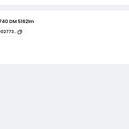
/740 DM 5162lm
00277395