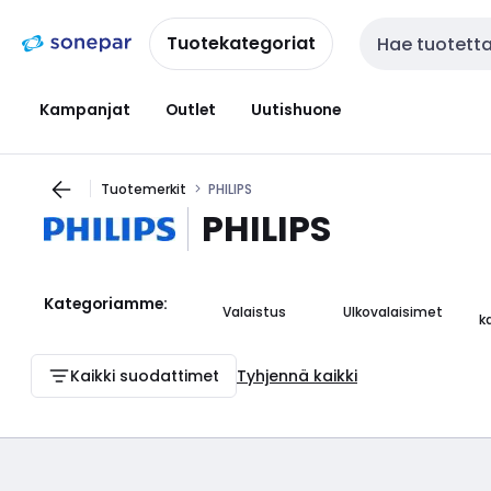
Siirry
Siirry
navigointiin
sisältöön
Tuotekategoriat
Haku
Kampanjat
Outlet
Uutishuone
Tuotemerkit
PHILIPS
PHILIPS
Kategoriamme:
Valaistus
Ulkovalaisimet
k
Kaikki suodattimet
Tyhjennä kaikki