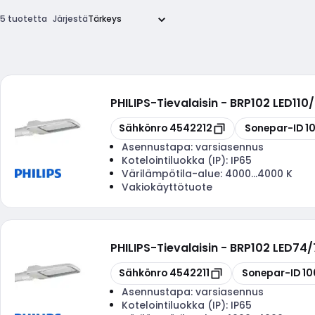
5 tuotetta
Järjestä
PHILIPS
-
Tievalaisin - BRP102 LED11
Kopioi
Kopioi
Sähkönro
4542212
Sonepar-ID
1
Asennustapa:
varsiasennus
Kotelointiluokka (IP):
IP65
Värilämpötila-alue:
4000...4000 K
Vakiokäyttötuote
PHILIPS
-
Tievalaisin - BRP102 LED74
Kopioi
Kopioi
Sähkönro
4542211
Sonepar-ID
10
Asennustapa:
varsiasennus
Kotelointiluokka (IP):
IP65