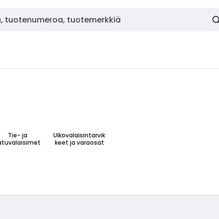
Tie- ja
Ulkovalaisintarvik
atuvalaisimet
keet ja varaosat