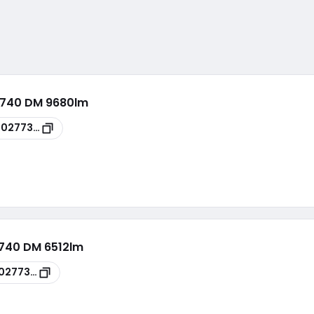
0/740 DM 9680lm
00277399
/740 DM 6512lm
0277397