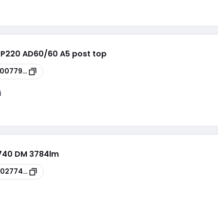
ZRP220 AD60/60 A5 post top
00077978
i
/740 DM 3784lm
00277401