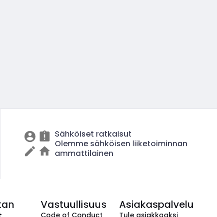
Sähköiset ratkaisut
Olemme sähköisen liiketoiminnan
ammattilainen
kan
Vastuullisuus
Asiakaspalvelu
t
Code of Conduct
Tule asiakkaaksi