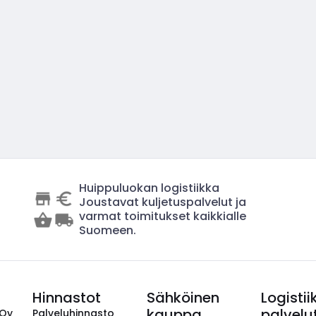
Huippuluokan logistiikka
Joustavat kuljetuspalvelut ja
varmat toimitukset kaikkialle
Suomeen.
Hinnastot
Sähköinen
Logistii
kauppa
palvelu
 Oy
Palveluhinnasto