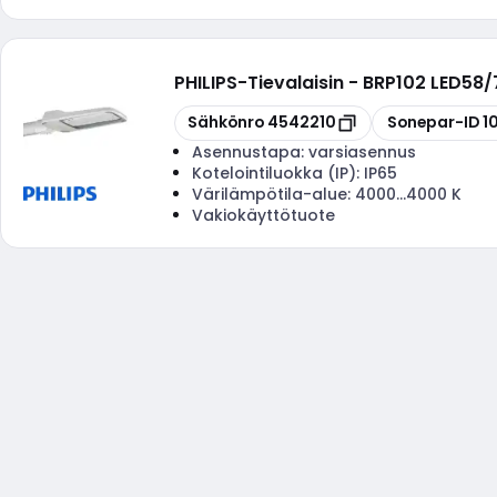
PHILIPS
-
Tievalaisin - BRP102 LED58
Kopioi
Kopioi
Sähkönro
4542210
Sonepar-ID
1
Asennustapa:
varsiasennus
Kotelointiluokka (IP):
IP65
Värilämpötila-alue:
4000...4000 K
Vakiokäyttötuote