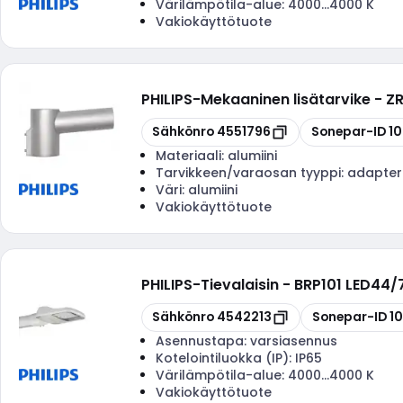
Värilämpötila-alue:
4000...4000 K
Vakiokäyttötuote
PHILIPS
-
Mekaaninen lisätarvike - 
Kopioi
Kopioi
Sähkönro
4551796
Sonepar-ID
1
Materiaali:
alumiini
Tarvikkeen/varaosan tyyppi:
adapter
Väri:
alumiini
Vakiokäyttötuote
PHILIPS
-
Tievalaisin - BRP101 LED44
Kopioi
Kopioi
Sähkönro
4542213
Sonepar-ID
1
Asennustapa:
varsiasennus
Kotelointiluokka (IP):
IP65
Värilämpötila-alue:
4000...4000 K
Vakiokäyttötuote