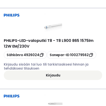
PHILIPS
-
LED-valoputki T8 - T8 L900 865 1575lm
12W EM/230V
Kopioi
Kopioi
Sähkönro
4926024
Sonepar-ID
100279562
Kirjaudu sisään tai luo tili tarkistaaksesi hinnan ja
tehdäksesi tilauksen
Kirjaudu