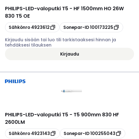
PHILIPS
-
LED-valoputki T5 - HF 1500mm HO 26W
830 T5 OE
Kopioi
Kopioi
Sähkönro
4923612
Sonepar-ID
100173225
Kirjaudu sisään tai luo tili tarkistaaksesi hinnan ja
tehdäksesi tilauksen
Kirjaudu
PHILIPS
-
LED-valoputki T5 - T5 900mm 830 HF
2600LM
Kopioi
Kopioi
Sähkönro
4923143
Sonepar-ID
100255043