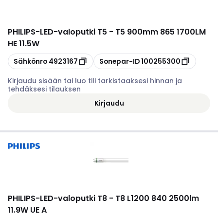
PHILIPS
-
LED-valoputki T5 - T5 900mm 865 1700LM
HE 11.5W
Kopioi
Kopioi
Sähkönro
4923167
Sonepar-ID
100255300
Kirjaudu sisään tai luo tili tarkistaaksesi hinnan ja
tehdäksesi tilauksen
Kirjaudu
PHILIPS
-
LED-valoputki T8 - T8 L1200 840 2500lm
11.9W UE A