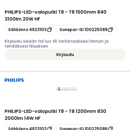
PHILIPS
-
LED-valoputki T8 - T8 1500mm 840
3100lm 20W HF
Kopioi
Kopioi
Sähkönro
4923103
Sonepar-ID
100225088
Kirjaudu sisään tai luo tili tarkistaaksesi hinnan ja
tehdäksesi tilauksen
Kirjaudu
PHILIPS
-
LED-valoputki T8 - T8 1200mm 830
2000lm 14W HF
Kopioi
Kopioi
Sähkönro
4923102
Sonepar-ID
100225086