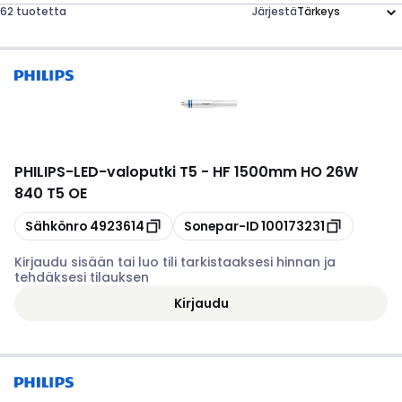
62 tuotetta
Järjestä
PHILIPS
-
LED-valoputki T5 - HF 1500mm HO 26W
840 T5 OE
Kopioi
Kopioi
Sähkönro
4923614
Sonepar-ID
100173231
Kirjaudu sisään tai luo tili tarkistaaksesi hinnan ja
tehdäksesi tilauksen
Kirjaudu