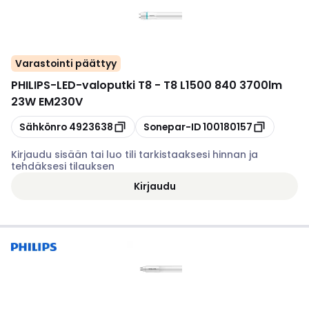
Varastointi päättyy
PHILIPS
-
LED-valoputki T8 - T8 L1500 840 3700lm
23W EM230V
Kopioi
Kopioi
Sähkönro
4923638
Sonepar-ID
100180157
Kirjaudu sisään tai luo tili tarkistaaksesi hinnan ja
tehdäksesi tilauksen
Kirjaudu