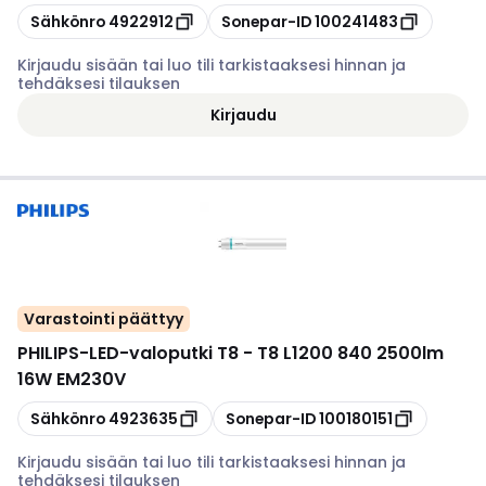
Kopioi
Kopioi
Sähkönro
4922912
Sonepar-ID
100241483
Kirjaudu sisään tai luo tili tarkistaaksesi hinnan ja
tehdäksesi tilauksen
Kirjaudu
Varastointi päättyy
PHILIPS
-
LED-valoputki T8 - T8 L1200 840 2500lm
16W EM230V
Kopioi
Kopioi
Sähkönro
4923635
Sonepar-ID
100180151
Kirjaudu sisään tai luo tili tarkistaaksesi hinnan ja
tehdäksesi tilauksen