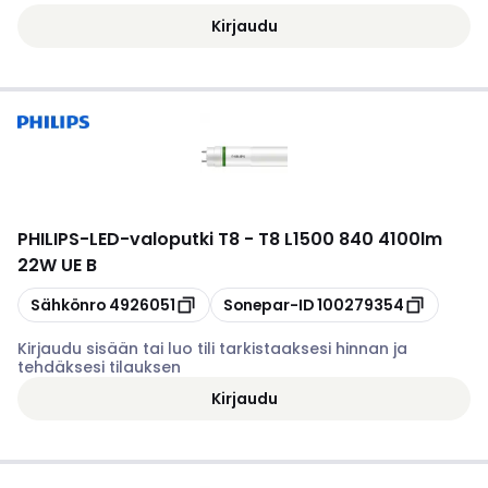
Kirjaudu
PHILIPS
-
LED-valoputki T8 - T8 L1500 840 4100lm
22W UE B
Kopioi
Kopioi
Sähkönro
4926051
Sonepar-ID
100279354
Kirjaudu sisään tai luo tili tarkistaaksesi hinnan ja
tehdäksesi tilauksen
Kirjaudu