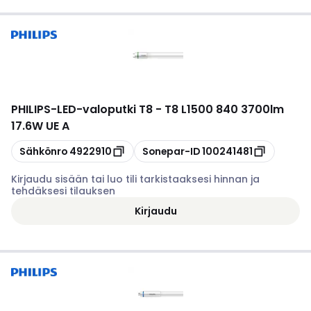
PHILIPS
-
LED-valoputki T8 - T8 L1500 840 3700lm
17.6W UE A
Kopioi
Kopioi
Sähkönro
4922910
Sonepar-ID
100241481
Kirjaudu sisään tai luo tili tarkistaaksesi hinnan ja
tehdäksesi tilauksen
Kirjaudu