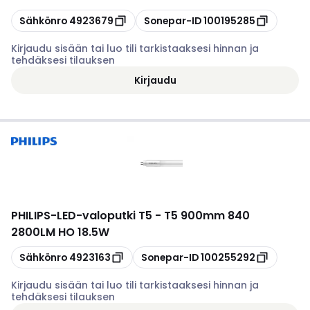
Kopioi
Kopioi
Sähkönro
4923679
Sonepar-ID
100195285
Kirjaudu sisään tai luo tili tarkistaaksesi hinnan ja
tehdäksesi tilauksen
Kirjaudu
PHILIPS
-
LED-valoputki T5 - T5 900mm 840
2800LM HO 18.5W
Kopioi
Kopioi
Sähkönro
4923163
Sonepar-ID
100255292
Kirjaudu sisään tai luo tili tarkistaaksesi hinnan ja
tehdäksesi tilauksen