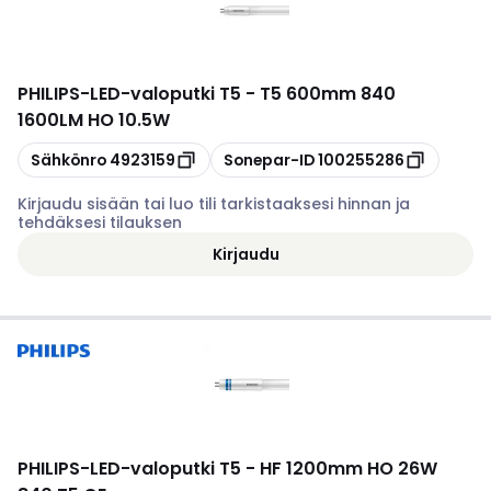
PHILIPS
-
LED-valoputki T5 - T5 600mm 840
1600LM HO 10.5W
Kopioi
Kopioi
Sähkönro
4923159
Sonepar-ID
100255286
Kirjaudu sisään tai luo tili tarkistaaksesi hinnan ja
tehdäksesi tilauksen
Kirjaudu
PHILIPS
-
LED-valoputki T5 - HF 1200mm HO 26W