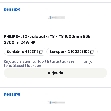
PHILIPS
-
LED-valoputki T8 - T8 1500mm 865
3700lm 24W HF
Kopioi
Kopioi
Sähkönro
4923117
Sonepar-ID
100225102
Kirjaudu sisään tai luo tili tarkistaaksesi hinnan ja
tehdäksesi tilauksen
Kirjaudu