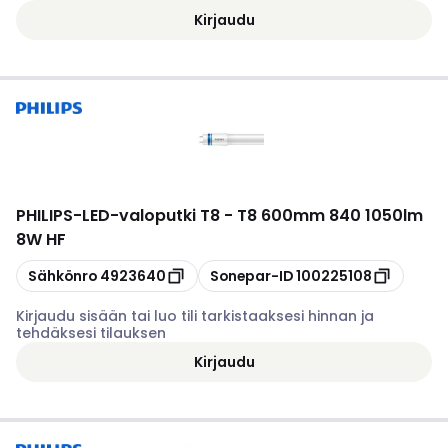
Kirjaudu
PHILIPS
-
LED-valoputki T8 - T8 600mm 840 1050lm
8W HF
Kopioi
Kopioi
Sähkönro
4923640
Sonepar-ID
100225108
Kirjaudu sisään tai luo tili tarkistaaksesi hinnan ja
tehdäksesi tilauksen
Kirjaudu