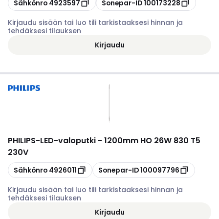
Kopioi
Kopioi
Sähkönro
4923597
Sonepar-ID
100173228
Kirjaudu sisään tai luo tili tarkistaaksesi hinnan ja
tehdäksesi tilauksen
Kirjaudu
PHILIPS
-
LED-valoputki - 1200mm HO 26W 830 T5
230V
Kopioi
Kopioi
Sähkönro
4926011
Sonepar-ID
100097796
Kirjaudu sisään tai luo tili tarkistaaksesi hinnan ja
tehdäksesi tilauksen
Kirjaudu