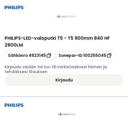
PHILIPS
-
LED-valoputki T5 - T5 900mm 840 HF
2800LM
Kopioi
Kopioi
Sähkönro
4923145
Sonepar-ID
100255045
Kirjaudu sisään tai luo tili tarkistaaksesi hinnan ja
tehdäksesi tilauksen
Kirjaudu