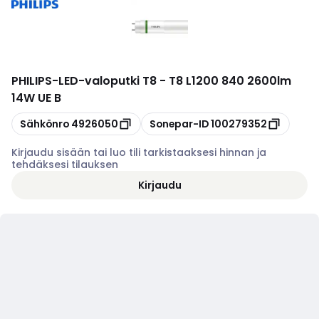
PHILIPS
-
LED-valoputki T8 - T8 L1200 840 2600lm
14W UE B
Kopioi
Kopioi
Sähkönro
4926050
Sonepar-ID
100279352
Kirjaudu sisään tai luo tili tarkistaaksesi hinnan ja
tehdäksesi tilauksen
Kirjaudu