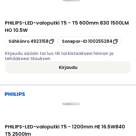
PHILIPS
-
LED-valoputki T5 - T5 600mm 830 1500LM
HO 10.5W
Kopioi
Kopioi
Sähkönro
4923158
Sonepar-ID
100255284
Kirjaudu sisään tai luo tili tarkistaaksesi hinnan ja
tehdäksesi tilauksen
Kirjaudu
PHILIPS
-
LED-valoputki T5 - 1200mm HE 16.5W840
T5 2500lm