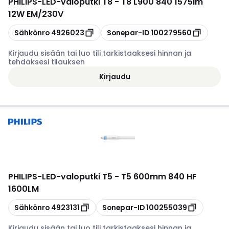
PHILIPS
-
LED-valoputki T8 - T8 L900 840 1575lm
12W EM/230V
Kopioi
Kopioi
Sähkönro
4926023
Sonepar-ID
100279560
Kirjaudu sisään tai luo tili tarkistaaksesi hinnan ja
tehdäksesi tilauksen
Kirjaudu
PHILIPS
-
LED-valoputki T5 - T5 600mm 840 HF
1600LM
Kopioi
Kopioi
Sähkönro
4923131
Sonepar-ID
100255039
Kirjaudu sisään tai luo tili tarkistaaksesi hinnan ja