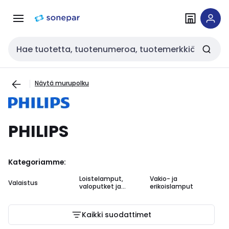
Siirry
Siirry
navigointiin
sisältöön
Haku
Näytä murupolku
PHILIPS
Kategoriamme:
Loistelamput,
Vakio- ja
Valaistus
valoputket ja
erikoislamput
pistokantalamput
Kaikki suodattimet