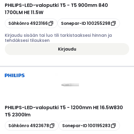
PHILIPS
-
LED-valoputki T5 - T5 900mm 840
1700LM HE 11.5W
Kopioi
Kopioi
Sähkönro
4923166
Sonepar-ID
100255298
Kirjaudu sisään tai luo tili tarkistaaksesi hinnan ja
tehdäksesi tilauksen
Kirjaudu
PHILIPS
-
LED-valoputki T5 - 1200mm HE 16.5W830
T5 2300lm
Kopioi
Kopioi
Sähkönro
4923678
Sonepar-ID
100195283