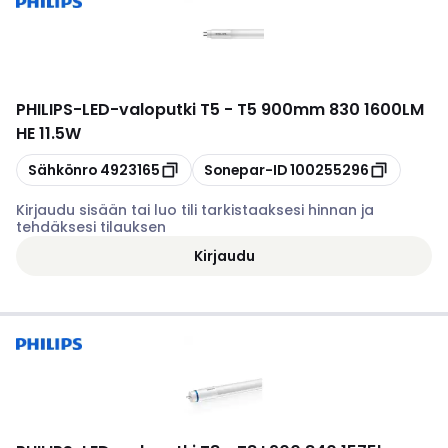
PHILIPS
-
LED-valoputki T5 - T5 900mm 830 1600LM
HE 11.5W
Kopioi
Kopioi
Sähkönro
4923165
Sonepar-ID
100255296
Kirjaudu sisään tai luo tili tarkistaaksesi hinnan ja
tehdäksesi tilauksen
Kirjaudu