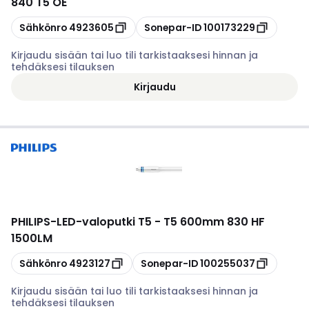
840 T5 OE
Kopioi
Kopioi
Sähkönro
4923605
Sonepar-ID
100173229
Kirjaudu sisään tai luo tili tarkistaaksesi hinnan ja
tehdäksesi tilauksen
Kirjaudu
PHILIPS
-
LED-valoputki T5 - T5 600mm 830 HF
1500LM
Kopioi
Kopioi
Sähkönro
4923127
Sonepar-ID
100255037
Kirjaudu sisään tai luo tili tarkistaaksesi hinnan ja
tehdäksesi tilauksen