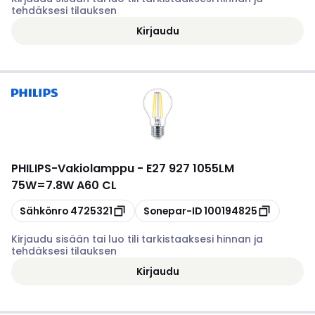
tehdäksesi tilauksen
Kirjaudu
PHILIPS
-
Vakiolamppu - E27 927 1055LM
75W=7.8W A60 CL
Kopioi
Kopioi
Sähkönro
4725321
Sonepar-ID
100194825
Kirjaudu sisään tai luo tili tarkistaaksesi hinnan ja
tehdäksesi tilauksen
Kirjaudu