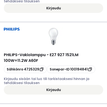
tehdäksesi tilauksen
Kirjaudu
PHILIPS
-
Vakiolamppu - E27 927 1521LM
100W=11.2W A60F
Kopioi
Kopioi
Sähkönro
4725329
Sonepar-ID
100194841
Kirjaudu sisään tai luo tili tarkistaaksesi hinnan ja
tehdäksesi tilauksen
Kirjaudu