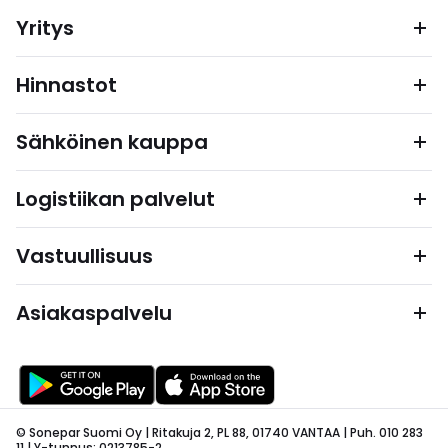
Yritys
Hinnastot
Sähköinen kauppa
Logistiikan palvelut
Vastuullisuus
Asiakaspalvelu
© Sonepar Suomi Oy | Ritakuja 2, PL 88, 01740 VANTAA | Puh. 010 283
11 | Y-tunnus: 0213785-2