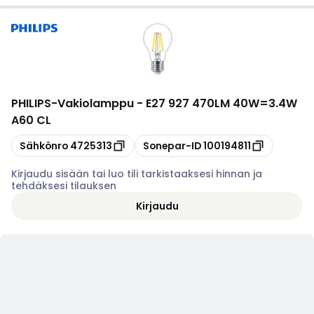
PHILIPS
-
Vakiolamppu - E27 927 470LM 40W=3.4W
A60 CL
Kopioi
Kopioi
Sähkönro
4725313
Sonepar-ID
100194811
Kirjaudu sisään tai luo tili tarkistaaksesi hinnan ja
tehdäksesi tilauksen
Kirjaudu