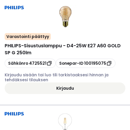
Varastointi päättyy
PHILIPS
-
Sisustuslamppu - D4-25W E27 A60 GOLD
SP G 250lm
Kopioi
Kopioi
Sähkönro
4725521
Sonepar-ID
100195075
Kirjaudu sisään tai luo tili tarkistaaksesi hinnan ja
tehdäksesi tilauksen
Kirjaudu