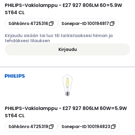
PHILIPS
-
Vakiolamppu - E27 927 806LM 60=5.9W
ST64 CL
Kopioi
Kopioi
Sähkönro
4725316
Sonepar-ID
100194817
Kirjaudu sisään tai luo tili tarkistaaksesi hinnan ja
tehdäksesi tilauksen
Kirjaudu
PHILIPS
-
Vakiolamppu - E27 927 806LM 60W=5.9W
ST64 CL
Kopioi
Kopioi
Sähkönro
4725319
Sonepar-ID
100194823