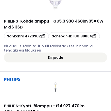
PHILIPS
-
Kohdelamppu - GU5.3 930 460lm 35=6W
MR16 36D
Kopioi
Kopioi
Sähkönro
4729902
Sonepar-ID
100198834
Kirjaudu sisään tai luo tili tarkistaaksesi hinnan ja
tehdäksesi tilauksen
Kirjaudu
PHILIPS
-
Kynttilälamppu - E14 927 470lm