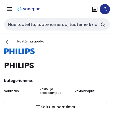
Siirry
Siirry
navigointiin
sisältöön
Haku
Näytä murupolku
PHILIPS
Kategoriamme:
Vakio- ja
Valaistus
Vakiolamput
Ko
erikoislamput
Kaikki suodattimet