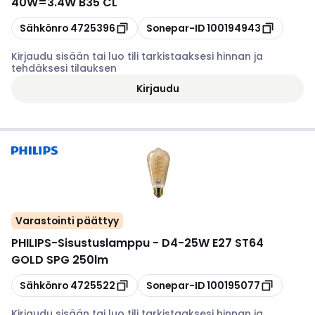
40W=3.4W B35 CL
Kopioi
Kopioi
Sähkönro
4725396
Sonepar-ID
100194943
Kirjaudu sisään tai luo tili tarkistaaksesi hinnan ja
tehdäksesi tilauksen
Kirjaudu
Varastointi päättyy
PHILIPS
-
Sisustuslamppu - D4-25W E27 ST64
GOLD SPG 250lm
Kopioi
Kopioi
Sähkönro
4725522
Sonepar-ID
100195077
Kirjaudu sisään tai luo tili tarkistaaksesi hinnan ja