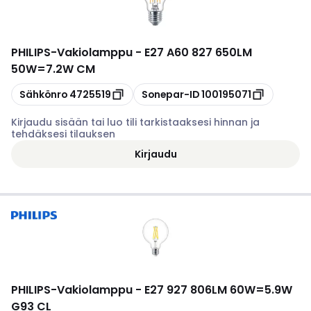
PHILIPS
-
Vakiolamppu - E27 A60 827 650LM
50W=7.2W CM
Kopioi
Kopioi
Sähkönro
4725519
Sonepar-ID
100195071
Kirjaudu sisään tai luo tili tarkistaaksesi hinnan ja
tehdäksesi tilauksen
Kirjaudu
PHILIPS
-
Vakiolamppu - E27 927 806LM 60W=5.9W
G93 CL