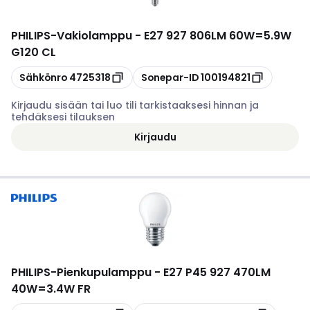
PHILIPS
-
Vakiolamppu - E27 927 806LM 60W=5.9W
G120 CL
Kopioi
Kopioi
Sähkönro
4725318
Sonepar-ID
100194821
Kirjaudu sisään tai luo tili tarkistaaksesi hinnan ja
tehdäksesi tilauksen
Kirjaudu
PHILIPS
-
Pienkupulamppu - E27 P45 927 470LM
40W=3.4W FR