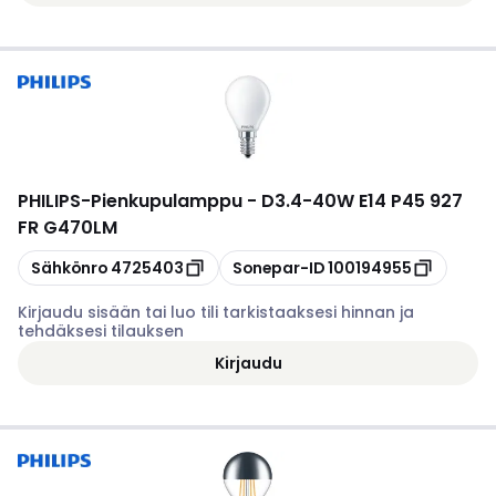
PHILIPS
-
Pienkupulamppu - D3.4-40W E14 P45 927
FR G470LM
Kopioi
Kopioi
Sähkönro
4725403
Sonepar-ID
100194955
Kirjaudu sisään tai luo tili tarkistaaksesi hinnan ja
tehdäksesi tilauksen
Kirjaudu