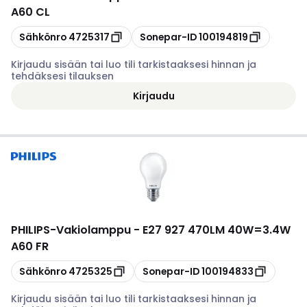
A60 CL
Kopioi
Kopioi
Sähkönro
4725317
Sonepar-ID
100194819
Kirjaudu sisään tai luo tili tarkistaaksesi hinnan ja
tehdäksesi tilauksen
Kirjaudu
PHILIPS
-
Vakiolamppu - E27 927 470LM 40W=3.4W
A60 FR
Kopioi
Kopioi
Sähkönro
4725325
Sonepar-ID
100194833
Kirjaudu sisään tai luo tili tarkistaaksesi hinnan ja