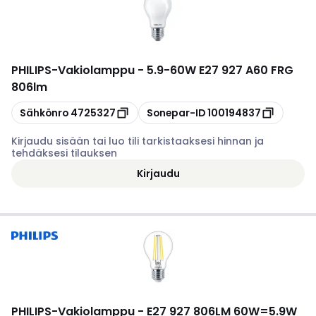
PHILIPS
-
Vakiolamppu - 5.9-60W E27 927 A60 FRG
806lm
Kopioi
Kopioi
Sähkönro
4725327
Sonepar-ID
100194837
Kirjaudu sisään tai luo tili tarkistaaksesi hinnan ja
tehdäksesi tilauksen
Kirjaudu
PHILIPS
-
Vakiolamppu - E27 927 806LM 60W=5.9W