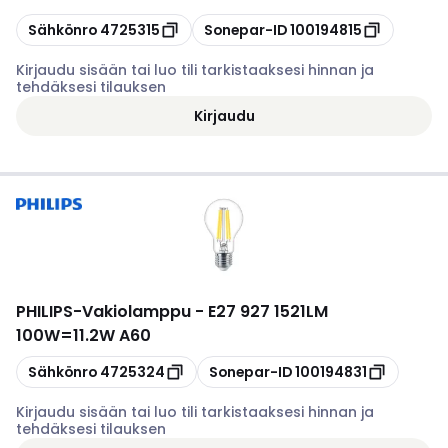
Kopioi
Kopioi
Sähkönro
4725315
Sonepar-ID
100194815
Kirjaudu sisään tai luo tili tarkistaaksesi hinnan ja
tehdäksesi tilauksen
Kirjaudu
PHILIPS
-
Vakiolamppu - E27 927 1521LM
100W=11.2W A60
Kopioi
Kopioi
Sähkönro
4725324
Sonepar-ID
100194831
Kirjaudu sisään tai luo tili tarkistaaksesi hinnan ja
tehdäksesi tilauksen