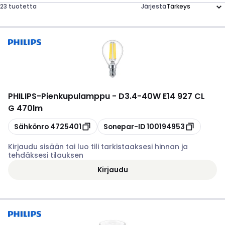
23 tuotetta
Järjestä
PHILIPS
-
Pienkupulamppu - D3.4-40W E14 927 CL
G 470lm
Kopioi
Kopioi
Sähkönro
4725401
Sonepar-ID
100194953
Kirjaudu sisään tai luo tili tarkistaaksesi hinnan ja
tehdäksesi tilauksen
Kirjaudu