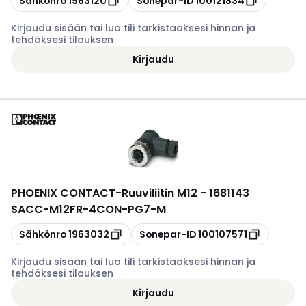
Sähkönro
1963120
Sonepar-ID
100121834
Kirjaudu sisään tai luo tili tarkistaaksesi hinnan ja
tehdäksesi tilauksen
Kirjaudu
PHOENIX CONTACT
-
Ruuviliitin M12 - 1681143
SACC-M12FR-4CON-PG7-M
Kopioi
Kopioi
Sähkönro
1963032
Sonepar-ID
100107571
Kirjaudu sisään tai luo tili tarkistaaksesi hinnan ja
tehdäksesi tilauksen
Kirjaudu