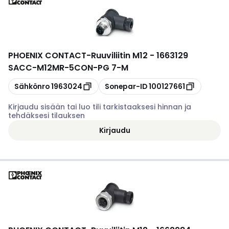
PHOENIX CONTACT
-
Ruuviliitin M12 - 1663129
SACC-M12MR-5CON-PG 7-M
Kopioi
Kopioi
Sähkönro
1963024
Sonepar-ID
100127661
Kirjaudu sisään tai luo tili tarkistaaksesi hinnan ja
tehdäksesi tilauksen
Kirjaudu