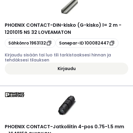
PHOENIX CONTACT
-
DIN-kisko (G-kisko) l= 2 m -
1201015 NS 32 LOVEAMATON
Kopioi
Kopioi
Sähkönro
1963132
Sonepar-ID
100082447
Kirjaudu sisään tai luo tili tarkistaaksesi hinnan ja
tehdäksesi tilauksen
Kirjaudu
PHOENIX CONTACT
-
Jatkoliitin 4-pos 0.75-1.5 mm