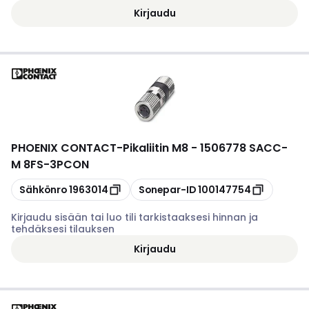
Kirjaudu
PHOENIX CONTACT
-
Pikaliitin M8 - 1506778 SACC-
M 8FS-3PCON
Kopioi
Kopioi
Sähkönro
1963014
Sonepar-ID
100147754
Kirjaudu sisään tai luo tili tarkistaaksesi hinnan ja
tehdäksesi tilauksen
Kirjaudu