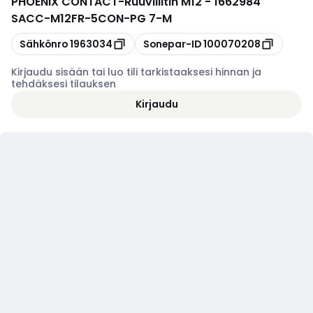
PHOENIX CONTACT
-
Ruuviliitin M12 - 1662984
SACC-M12FR-5CON-PG 7-M
Kopioi
Kopioi
Sähkönro
1963034
Sonepar-ID
100070208
Kirjaudu sisään tai luo tili tarkistaaksesi hinnan ja
tehdäksesi tilauksen
Kirjaudu