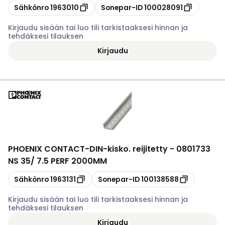
Kopioi
Kopioi
Sähkönro
1963010
Sonepar-ID
100028091
Kirjaudu sisään tai luo tili tarkistaaksesi hinnan ja
tehdäksesi tilauksen
Kirjaudu
PHOENIX CONTACT
-
DIN-kisko. reijitetty - 0801733
NS 35/ 7.5 PERF 2000MM
Kopioi
Kopioi
Sähkönro
1963131
Sonepar-ID
100138588
Kirjaudu sisään tai luo tili tarkistaaksesi hinnan ja
tehdäksesi tilauksen
Kirjaudu