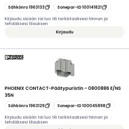
Kopioi
Kopioi
Sähkönro
1963133
Sonepar-ID
100141821
Kirjaudu sisään tai luo tili tarkistaaksesi hinnan ja
tehdäksesi tilauksen
Kirjaudu
PHOENIX CONTACT
-
Päätypuristin - 0800886 E/NS
35N
Kopioi
Kopioi
Sähkönro
1963129
Sonepar-ID
100045898
Kirjaudu sisään tai luo tili tarkistaaksesi hinnan ja
tehdäksesi tilauksen