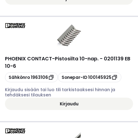
PHOENIX CONTACT
-
Pistosilta 10-nap. - 0201139 EB
10-6
Kopioi
Kopioi
Sähkönro
1963106
Sonepar-ID
100145925
Kirjaudu sisään tai luo tili tarkistaaksesi hinnan ja
tehdäksesi tilauksen
Kirjaudu