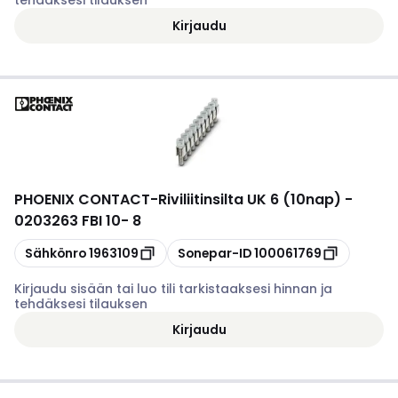
tehdäksesi tilauksen
Kirjaudu
PHOENIX CONTACT
-
Riviliitinsilta UK 6 (10nap) -
0203263 FBI 10- 8
Kopioi
Kopioi
Sähkönro
1963109
Sonepar-ID
100061769
Kirjaudu sisään tai luo tili tarkistaaksesi hinnan ja
tehdäksesi tilauksen
Kirjaudu