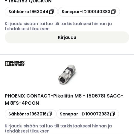
- 1642153 QUICKON
Kopioi
Kopioi
Sähkönro
1963044
Sonepar-ID
100140383
Kirjaudu sisään tai luo tili tarkistaaksesi hinnan ja
tehdäksesi tilauksen
Kirjaudu
PHOENIX CONTACT
-
Pikaliitin M8 - 1506781 SACC-
M 8FS-4PCON
Kopioi
Kopioi
Sähkönro
1963016
Sonepar-ID
100072983
Kirjaudu sisään tai luo tili tarkistaaksesi hinnan ja
tehdäksesi tilauksen