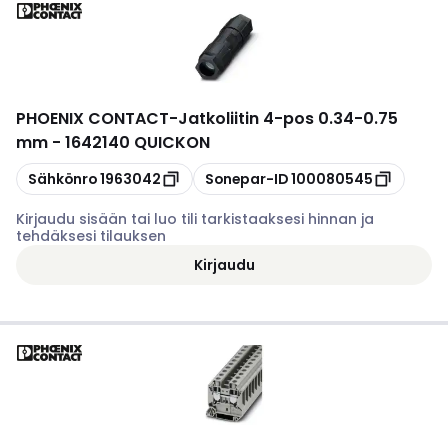
PHOENIX CONTACT
-
Jatkoliitin 4-pos 0.34-0.75
mm - 1642140 QUICKON
Kopioi
Kopioi
Sähkönro
1963042
Sonepar-ID
100080545
Kirjaudu sisään tai luo tili tarkistaaksesi hinnan ja
tehdäksesi tilauksen
Kirjaudu