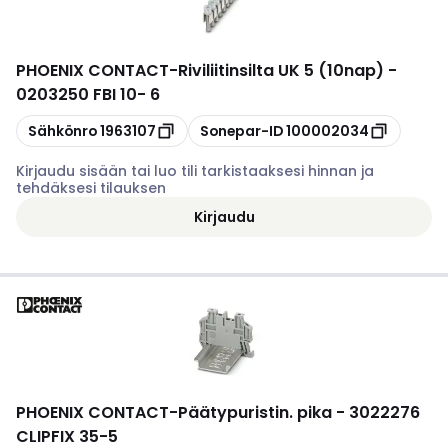
PHOENIX CONTACT
-
Riviliitinsilta UK 5 (10nap) -
0203250 FBI 10- 6
Kopioi
Kopioi
Sähkönro
1963107
Sonepar-ID
100002034
Kirjaudu sisään tai luo tili tarkistaaksesi hinnan ja
tehdäksesi tilauksen
Kirjaudu
PHOENIX CONTACT
-
Päätypuristin. pika - 3022276
CLIPFIX 35-5