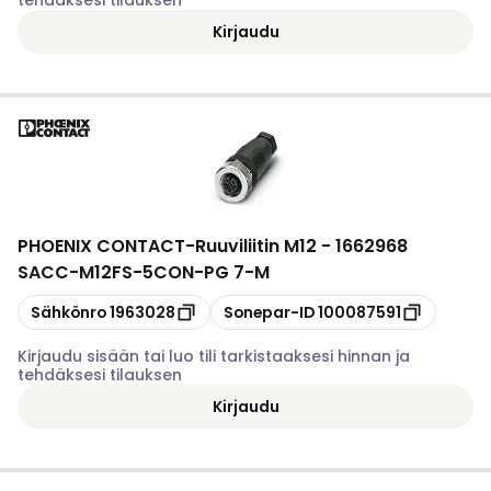
tehdäksesi tilauksen
Kirjaudu
PHOENIX CONTACT
-
Ruuviliitin M12 - 1662968
SACC-M12FS-5CON-PG 7-M
Kopioi
Kopioi
Sähkönro
1963028
Sonepar-ID
100087591
Kirjaudu sisään tai luo tili tarkistaaksesi hinnan ja
tehdäksesi tilauksen
Kirjaudu