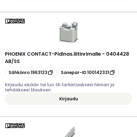
PHOENIX CONTACT
-
Pidinas.liitinrimalle - 0404428
AB/SS
Kopioi
Kopioi
Sähkönro
1963123
Sonepar-ID
100142331
Kirjaudu sisään tai luo tili tarkistaaksesi hinnan ja
tehdäksesi tilauksen
Kirjaudu