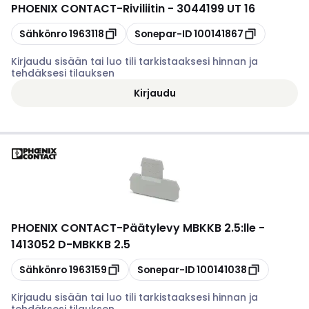
PHOENIX CONTACT
-
Riviliitin - 3044199 UT 16
Kopioi
Kopioi
Sähkönro
1963118
Sonepar-ID
100141867
Kirjaudu sisään tai luo tili tarkistaaksesi hinnan ja
tehdäksesi tilauksen
Kirjaudu
PHOENIX CONTACT
-
Päätylevy MBKKB 2.5:lle -
1413052 D-MBKKB 2.5
Kopioi
Kopioi
Sähkönro
1963159
Sonepar-ID
100141038
Kirjaudu sisään tai luo tili tarkistaaksesi hinnan ja