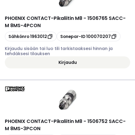
PHOENIX CONTACT
-
Pikaliitin M8 - 1506765 SACC-
M 8MS-4PCON
Kopioi
Kopioi
Sähkönro
1963012
Sonepar-ID
100070207
Kirjaudu sisään tai luo tili tarkistaaksesi hinnan ja
tehdäksesi tilauksen
Kirjaudu
PHOENIX CONTACT
-
Pikaliitin M8 - 1506752 SACC-
M 8MS-3PCON