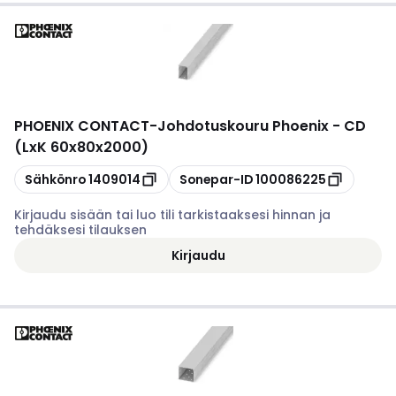
PHOENIX CONTACT
-
Johdotuskouru Phoenix - CD
(LxK 60x80x2000)
Kopioi
Kopioi
Sähkönro
1409014
Sonepar-ID
100086225
Kirjaudu sisään tai luo tili tarkistaaksesi hinnan ja
tehdäksesi tilauksen
Kirjaudu