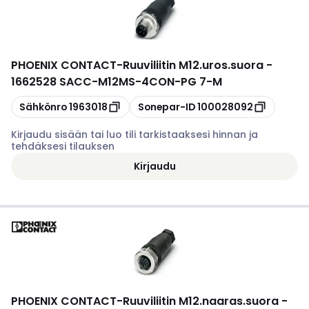
PHOENIX CONTACT
-
Ruuviliitin M12.uros.suora -
1662528 SACC-M12MS-4CON-PG 7-M
Kopioi
Kopioi
Sähkönro
1963018
Sonepar-ID
100028092
Kirjaudu sisään tai luo tili tarkistaaksesi hinnan ja
tehdäksesi tilauksen
Kirjaudu
PHOENIX CONTACT
-
Ruuviliitin M12.naaras.suora -