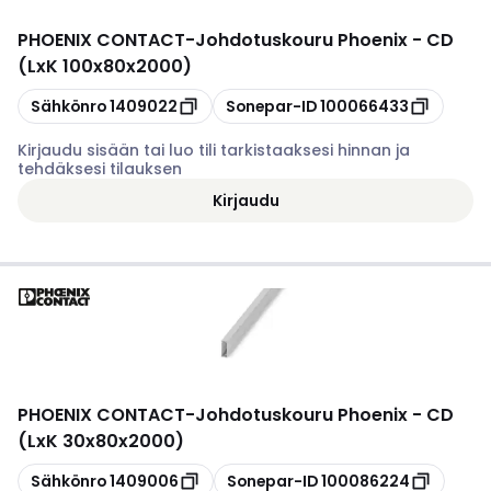
PHOENIX CONTACT
-
Johdotuskouru Phoenix - CD
(LxK 100x80x2000)
Kopioi
Kopioi
Sähkönro
1409022
Sonepar-ID
100066433
Kirjaudu sisään tai luo tili tarkistaaksesi hinnan ja
tehdäksesi tilauksen
Kirjaudu
PHOENIX CONTACT
-
Johdotuskouru Phoenix - CD
(LxK 30x80x2000)
Kopioi
Kopioi
Sähkönro
1409006
Sonepar-ID
100086224