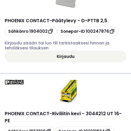
PHOENIX CONTACT
-
Päätylevy - D-PTTB 2,5
Kopioi
Kopioi
Sähkönro
1904002
Sonepar-ID
100247876
Kirjaudu sisään tai luo tili tarkistaaksesi hinnan ja
tehdäksesi tilauksen
Kirjaudu
PHOENIX CONTACT
-
Riviliitin kevi - 3044212 UT 16-
PE
Kopioi
Kopioi