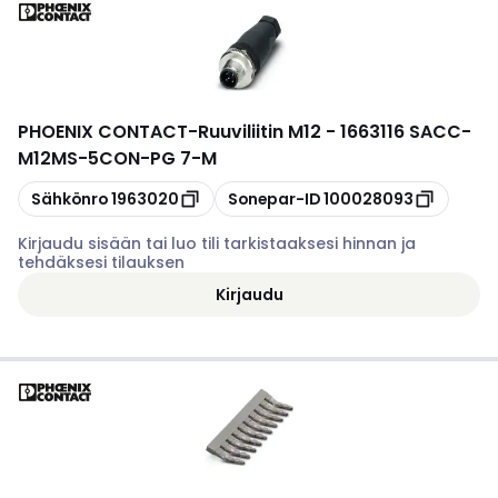
PHOENIX CONTACT
-
Ruuviliitin M12 - 1663116 SACC-
M12MS-5CON-PG 7-M
Kopioi
Kopioi
Sähkönro
1963020
Sonepar-ID
100028093
Kirjaudu sisään tai luo tili tarkistaaksesi hinnan ja
tehdäksesi tilauksen
Kirjaudu