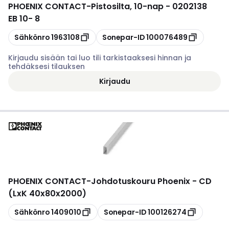
PHOENIX CONTACT
-
Pistosilta, 10-nap - 0202138
EB 10- 8
Kopioi
Kopioi
Sähkönro
1963108
Sonepar-ID
100076489
Kirjaudu sisään tai luo tili tarkistaaksesi hinnan ja
tehdäksesi tilauksen
Kirjaudu
PHOENIX CONTACT
-
Johdotuskouru Phoenix - CD
(LxK 40x80x2000)
Kopioi
Kopioi
Sähkönro
1409010
Sonepar-ID
100126274