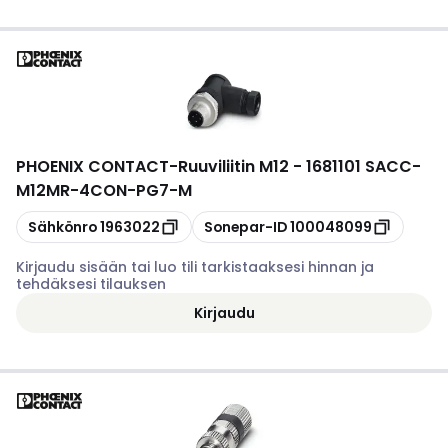
PHOENIX CONTACT
-
Ruuviliitin M12 - 1681101 SACC-
M12MR-4CON-PG7-M
Kopioi
Kopioi
Sähkönro
1963022
Sonepar-ID
100048099
Kirjaudu sisään tai luo tili tarkistaaksesi hinnan ja
tehdäksesi tilauksen
Kirjaudu