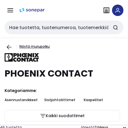
Siirry
Siirry
navigointiin
sisältöön
Haku
Näytä murupolku
PHOENIX CONTACT
Kategoriamme:
Asennustarvikkeet
Sisäjohtoliittimet
Kaapelitiet
Kaikki suodattimet
46 tuotetta
Järjestä