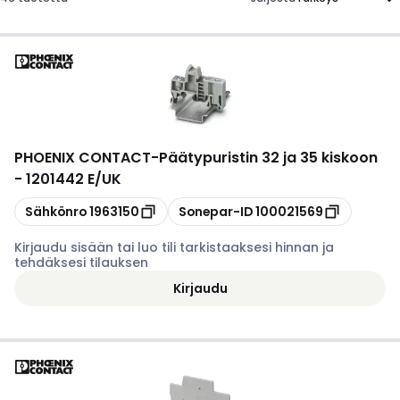
PHOENIX CONTACT
-
Päätypuristin 32 ja 35 kiskoon
- 1201442 E/UK
Kopioi
Kopioi
Sähkönro
1963150
Sonepar-ID
100021569
Kirjaudu sisään tai luo tili tarkistaaksesi hinnan ja
tehdäksesi tilauksen
Kirjaudu