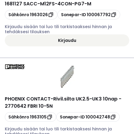
1681127 SACC-M12FS-4CON-PG7-M
Kopioi
Kopioi
Sähkönro
1963026
Sonepar-ID
100067792
Kirjaudu sisään tai luo tili tarkistaaksesi hinnan ja
tehdäksesi tilauksen
Kirjaudu
PHOENIX CONTACT
-
Rivil.silta UK2.5-UK3 10nap -
2770642 FBRI 10-5N
Kopioi
Kopioi
Sähkönro
1963105
Sonepar-ID
100042748
Kirjaudu sisään tai luo tili tarkistaaksesi hinnan ja