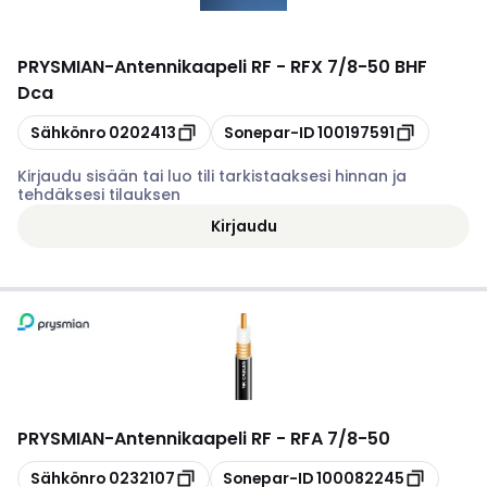
PRYSMIAN
-
Antennikaapeli RF - RFX 7/8-50 BHF
Dca
Kopioi
Kopioi
Sähkönro
0202413
Sonepar-ID
100197591
Kirjaudu sisään tai luo tili tarkistaaksesi hinnan ja
tehdäksesi tilauksen
Kirjaudu
PRYSMIAN
-
Antennikaapeli RF - RFA 7/8-50
Kopioi
Kopioi
Sähkönro
0232107
Sonepar-ID
100082245