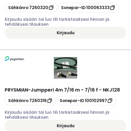
Kopioi
Kopioi
Sähkönro
7260320
Sonepar-ID
100063333
Kirjaudu sisään tai luo tili tarkistaaksesi hinnan ja
tehdäksesi tilauksen
Kirjaudu
PRYSMIAN
-
Jumpperi 4m 7/16 m - 7/16 f - NKJ128
Kopioi
Kopioi
Sähkönro
7260316
Sonepar-ID
100102997
Kirjaudu sisään tai luo tili tarkistaaksesi hinnan ja
tehdäksesi tilauksen
Kirjaudu