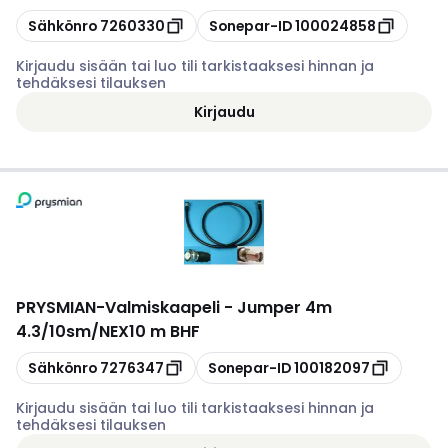
Kopioi
Kopioi
Sähkönro
7260330
Sonepar-ID
100024858
Kirjaudu sisään tai luo tili tarkistaaksesi hinnan ja
tehdäksesi tilauksen
Kirjaudu
PRYSMIAN
-
Valmiskaapeli - Jumper 4m
4.3/10sm/NEX10 m BHF
Kopioi
Kopioi
Sähkönro
7276347
Sonepar-ID
100182097
Kirjaudu sisään tai luo tili tarkistaaksesi hinnan ja
tehdäksesi tilauksen