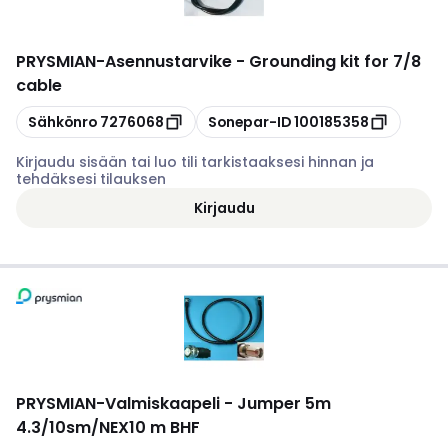
PRYSMIAN
-
Asennustarvike - Grounding kit for 7/8
cable
Kopioi
Kopioi
Sähkönro
7276068
Sonepar-ID
100185358
Kirjaudu sisään tai luo tili tarkistaaksesi hinnan ja
tehdäksesi tilauksen
Kirjaudu
PRYSMIAN
-
Valmiskaapeli - Jumper 5m
4.3/10sm/NEX10 m BHF