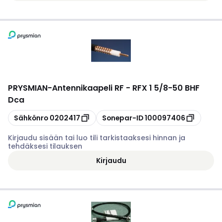
PRYSMIAN
-
Antennikaapeli RF - RFX 1 5/8-50 BHF
Dca
Kopioi
Kopioi
Sähkönro
0202417
Sonepar-ID
100097406
Kirjaudu sisään tai luo tili tarkistaaksesi hinnan ja
tehdäksesi tilauksen
Kirjaudu