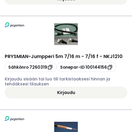
PRYSMIAN
-
Jumpperi 5m 7/16 m - 7/16 f - NKJ1210
Kopioi
Kopioi
Sähkönro
7260319
Sonepar-ID
100144156
Kirjaudu sisään tai luo tili tarkistaaksesi hinnan ja
tehdäksesi tilauksen
Kirjaudu