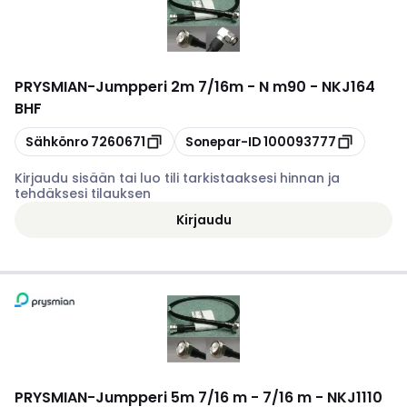
PRYSMIAN
-
Jumpperi 2m 7/16m - N m90 - NKJ164
BHF
Kopioi
Kopioi
Sähkönro
7260671
Sonepar-ID
100093777
Kirjaudu sisään tai luo tili tarkistaaksesi hinnan ja
tehdäksesi tilauksen
Kirjaudu
PRYSMIAN
-
Jumpperi 5m 7/16 m - 7/16 m - NKJ1110