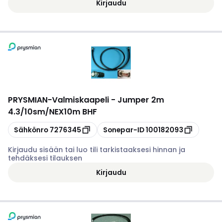
Kirjaudu
PRYSMIAN
-
Valmiskaapeli - Jumper 2m
4.3/10sm/NEX10m BHF
Kopioi
Kopioi
Sähkönro
7276345
Sonepar-ID
100182093
Kirjaudu sisään tai luo tili tarkistaaksesi hinnan ja
tehdäksesi tilauksen
Kirjaudu