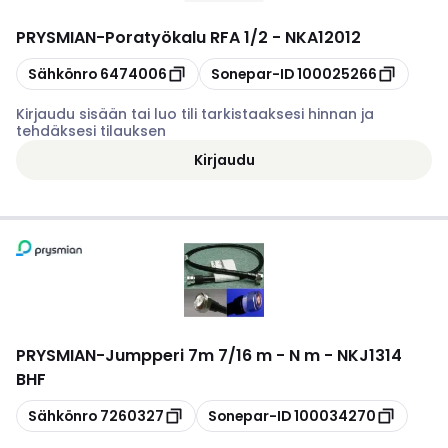
PRYSMIAN
-
Poratyökalu RFA 1/2 - NKA12012
Kopioi
Kopioi
Sähkönro
6474006
Sonepar-ID
100025266
Kirjaudu sisään tai luo tili tarkistaaksesi hinnan ja
tehdäksesi tilauksen
Kirjaudu
PRYSMIAN
-
Jumpperi 7m 7/16 m - N m - NKJ1314
BHF
Kopioi
Kopioi
Sähkönro
7260327
Sonepar-ID
100034270