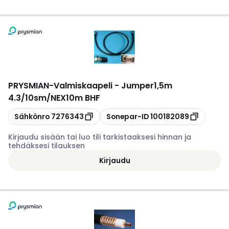
PRYSMIAN
-
Valmiskaapeli - Jumper1,5m
4.3/10sm/NEX10m BHF
Kopioi
Kopioi
Sähkönro
7276343
Sonepar-ID
100182089
Kirjaudu sisään tai luo tili tarkistaaksesi hinnan ja
tehdäksesi tilauksen
Kirjaudu