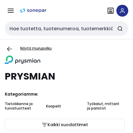
Siirry
Siirry
navigointiin
sisältöön
Haku
Näytä murupolku
PRYSMIAN
Kategoriamme:
Tietoliikenne ja
Työkalut, mittarit
Kaapelit
Ou
turvatuotteet
ja paristot
Kaikki suodattimet