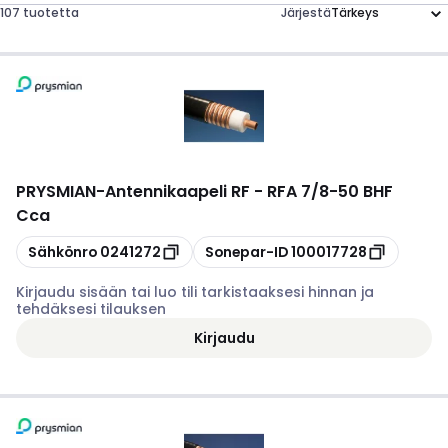
107 tuotetta
Järjestä
PRYSMIAN
-
Antennikaapeli RF - RFA 7/8-50 BHF
Cca
Kopioi
Kopioi
Sähkönro
0241272
Sonepar-ID
100017728
Kirjaudu sisään tai luo tili tarkistaaksesi hinnan ja
tehdäksesi tilauksen
Kirjaudu