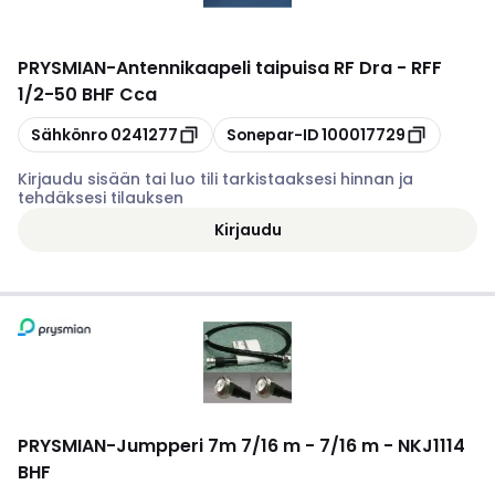
PRYSMIAN
-
Antennikaapeli taipuisa RF Dra - RFF
1/2-50 BHF Cca
Kopioi
Kopioi
Sähkönro
0241277
Sonepar-ID
100017729
Kirjaudu sisään tai luo tili tarkistaaksesi hinnan ja
tehdäksesi tilauksen
Kirjaudu
PRYSMIAN
-
Jumpperi 7m 7/16 m - 7/16 m - NKJ1114
BHF