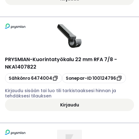
PRYSMIAN
-
Kuorintatyökalu 22 mm RFA 7/8 -
NKA1407822
Kopioi
Kopioi
Sähkönro
6474004
Sonepar-ID
100124796
Kirjaudu sisään tai luo tili tarkistaaksesi hinnan ja
tehdäksesi tilauksen
Kirjaudu