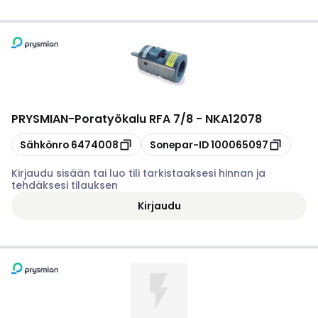
PRYSMIAN
-
Poratyökalu RFA 7/8 - NKA12078
Kopioi
Kopioi
Sähkönro
6474008
Sonepar-ID
100065097
Kirjaudu sisään tai luo tili tarkistaaksesi hinnan ja
tehdäksesi tilauksen
Kirjaudu