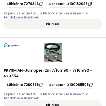
Kopioi
Kopioi
Sähkönro
7276346
Sonepar-ID
100182095
Kirjaudu sisään tai luo tili tarkistaaksesi hinnan ja
tehdäksesi tilauksen
Kirjaudu
PRYSMIAN
-
Jumpperi 2m 7/16m90 - 7/16m90 -
NKJ554
Kopioi
Kopioi
Sähkönro
7260338
Sonepar-ID
100065508
Kirjaudu sisään tai luo tili tarkistaaksesi hinnan ja
tehdäksesi tilauksen
Kirjaudu