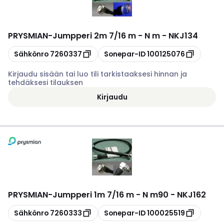
PRYSMIAN
-
Jumpperi 2m 7/16 m - N m - NKJ134
Kopioi
Kopioi
Sähkönro
7260337
Sonepar-ID
100125076
Kirjaudu sisään tai luo tili tarkistaaksesi hinnan ja
tehdäksesi tilauksen
Kirjaudu
PRYSMIAN
-
Jumpperi 1m 7/16 m - N m90 - NKJ162
Kopioi
Kopioi
Sähkönro
7260333
Sonepar-ID
100025519