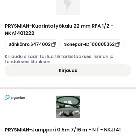
PRYSMIAN
-
Kuorintatyökalu 22 mm RFA 1/2 -
NKA1401222
Kopioi
Kopioi
Sähkönro
6474002
Sonepar-ID
100005362
Kirjaudu sisään tai luo tili tarkistaaksesi hinnan ja
tehdäksesi tilauksen
Kirjaudu
PRYSMIAN
-
Jumpperi 0.5m 7/16 m - N f - NKJ141