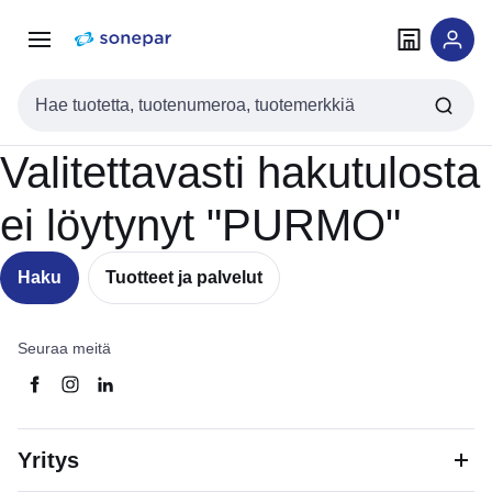
Siirry
Siirry
navigointiin
sisältöön
Haku
Valitettavasti hakutulosta
ei löytynyt "PURMO"
Haku
Tuotteet ja palvelut
Seuraa meitä
Yritys