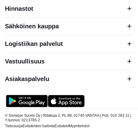
Hinnastot
Sähköinen kauppa
Logistiikan palvelut
Vastuullisuus
Asiakaspalvelu
© Sonepar Suomi Oy | Ritakuja 2, PL 88, 01740 VANTAA | Puh. 010 283 11 |
Y-tunnus: 0213785-2
Tietosuoja
Evästeiden hallinta
Evästeet
Myyntiehdot