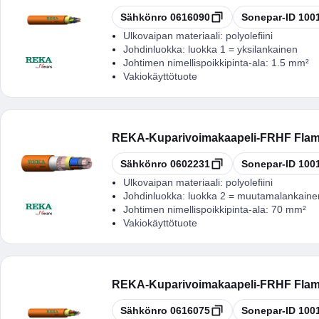
Kopioi
Kopioi
Sähkönro
0616090
Sonepar-ID
100
Ulkovaipan materiaali:
polyolefiini
Johdinluokka:
luokka 1 = yksilankainen
Johtimen nimellispoikkipinta-ala:
1.5 mm²
Vakiokäyttötuote
REKA
-
Kuparivoimakaapeli-FRHF Flam
Kopioi
Kopioi
Sähkönro
0602231
Sonepar-ID
100
Ulkovaipan materiaali:
polyolefiini
Johdinluokka:
luokka 2 = muutamalankaine
Johtimen nimellispoikkipinta-ala:
70 mm²
Vakiokäyttötuote
REKA
-
Kuparivoimakaapeli-FRHF Flam
Kopioi
Kopioi
Sähkönro
0616075
Sonepar-ID
100