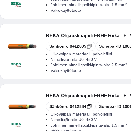
Johtimen nimellispoikkipinta-ala:
1.5 mm²
Vakiokäyttötuote
REKA
-
Ohjauskaapeli-FRHF Reka - F
Kopioi
Kopioi
Sähkönro
0412895
Sonepar-ID
100
Ulkovaipan materiaali:
polyolefiini
Nimellisjännite U0:
450 V
Johtimen nimellispoikkipinta-ala:
2.5 mm²
Vakiokäyttötuote
REKA
-
Ohjauskaapeli-FRHF Reka - F
Kopioi
Kopioi
Sähkönro
0412884
Sonepar-ID
100
Ulkovaipan materiaali:
polyolefiini
Nimellisjännite U0:
450 V
Johtimen nimellispoikkipinta-ala:
1.5 mm²
Vakiokäyttötuote