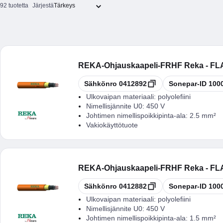
92 tuotetta
Järjestä
REKA
-
Ohjauskaapeli-FRHF Reka - F
Kopioi
Kopioi
Sähkönro
0412892
Sonepar-ID
100
Ulkovaipan materiaali:
polyolefiini
Nimellisjännite U0:
450 V
Johtimen nimellispoikkipinta-ala:
2.5 mm²
Vakiokäyttötuote
REKA
-
Ohjauskaapeli-FRHF Reka - F
Kopioi
Kopioi
Sähkönro
0412882
Sonepar-ID
100
Ulkovaipan materiaali:
polyolefiini
Nimellisjännite U0:
450 V
Johtimen nimellispoikkipinta-ala:
1.5 mm²