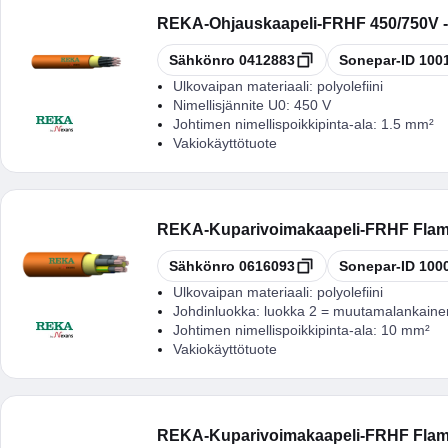
REKA
-
Ohjauskaapeli-FRHF 450/750V
Kopioi
Kopioi
Sähkönro
0412883
Sonepar-ID
100
Ulkovaipan materiaali:
polyolefiini
Nimellisjännite U0:
450 V
Johtimen nimellispoikkipinta-ala:
1.5 mm²
Vakiokäyttötuote
REKA
-
Kuparivoimakaapeli-FRHF Flam
Kopioi
Kopioi
Sähkönro
0616093
Sonepar-ID
100
Ulkovaipan materiaali:
polyolefiini
Johdinluokka:
luokka 2 = muutamalankaine
Johtimen nimellispoikkipinta-ala:
10 mm²
Vakiokäyttötuote
REKA
-
Kuparivoimakaapeli-FRHF Flam