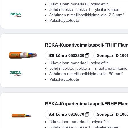
Ulkovaipan materiaali:
polyolefiini
Johdinluokka:
luokka 1 = yksilankainen
Johtimen nimellispoikkipinta-ala:
2.5 mm²
Vakiokäyttötuote
REKA
-
Kuparivoimakaapeli-FRHF Flam
Kopioi
Kopioi
Sähkönro
0602230
Sonepar-ID
100
Ulkovaipan materiaali:
polyolefiini
Johdinluokka:
luokka 2 = muutamalankaine
Johtimen nimellispoikkipinta-ala:
50 mm²
Vakiokäyttötuote
REKA
-
Kuparivoimakaapeli-FRHF Flam
Kopioi
Kopioi
Sähkönro
0616070
Sonepar-ID
100
Ulkovaipan materiaali:
polyolefiini
Johdinluokka:
luokka 1 = yksilankainen