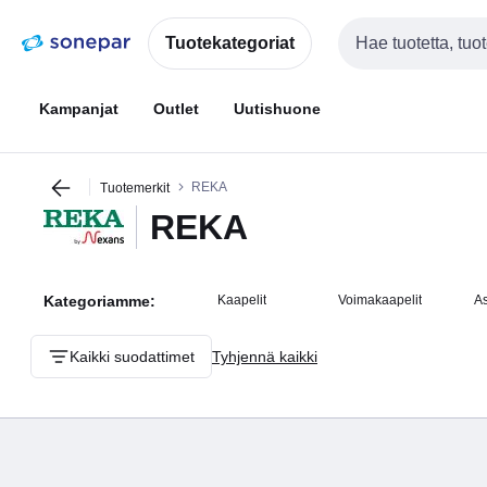
Siirry
Siirry
navigointiin
sisältöön
Tuotekategoriat
Haku
Kampanjat
Outlet
Uutishuone
REKA
Tuotemerkit
REKA
Kategoriamme:
Kaapelit
Voimakaapelit
A
Kaikki suodattimet
Tyhjennä kaikki