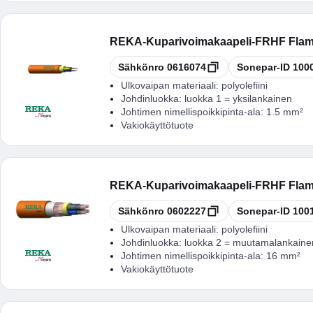
REKA
-
Kuparivoimakaapeli-FRHF Flam
Kopioi
Kopioi
Sähkönro
0616074
Sonepar-ID
100
Ulkovaipan materiaali:
polyolefiini
Johdinluokka:
luokka 1 = yksilankainen
Johtimen nimellispoikkipinta-ala:
1.5 mm²
Vakiokäyttötuote
REKA
-
Kuparivoimakaapeli-FRHF Flam
Kopioi
Kopioi
Sähkönro
0602227
Sonepar-ID
100
Ulkovaipan materiaali:
polyolefiini
Johdinluokka:
luokka 2 = muutamalankaine
Johtimen nimellispoikkipinta-ala:
16 mm²
Vakiokäyttötuote