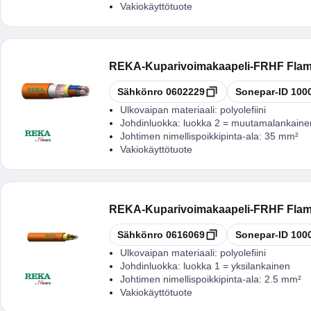
Vakiokäyttötuote
REKA
-
Kuparivoimakaapeli-FRHF Flam
Kopioi
Kopioi
Sähkönro
0602229
Sonepar-ID
100
Ulkovaipan materiaali:
polyolefiini
Johdinluokka:
luokka 2 = muutamalankaine
Johtimen nimellispoikkipinta-ala:
35 mm²
Vakiokäyttötuote
REKA
-
Kuparivoimakaapeli-FRHF Flam
Kopioi
Kopioi
Sähkönro
0616069
Sonepar-ID
100
Ulkovaipan materiaali:
polyolefiini
Johdinluokka:
luokka 1 = yksilankainen
Johtimen nimellispoikkipinta-ala:
2.5 mm²
Vakiokäyttötuote