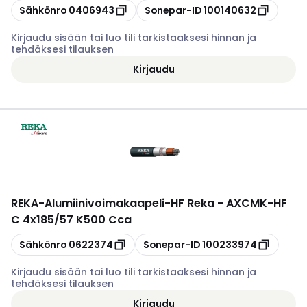
Kopioi
Kopioi
Sähkönro
0406943
Sonepar-ID
100140632
Kirjaudu sisään tai luo tili tarkistaaksesi hinnan ja
tehdäksesi tilauksen
Kirjaudu
REKA
-
Alumiinivoimakaapeli-HF Reka - AXCMK-HF
C 4x185/57 K500 Cca
Kopioi
Kopioi
Sähkönro
0622374
Sonepar-ID
100233974
Kirjaudu sisään tai luo tili tarkistaaksesi hinnan ja
tehdäksesi tilauksen
Kirjaudu