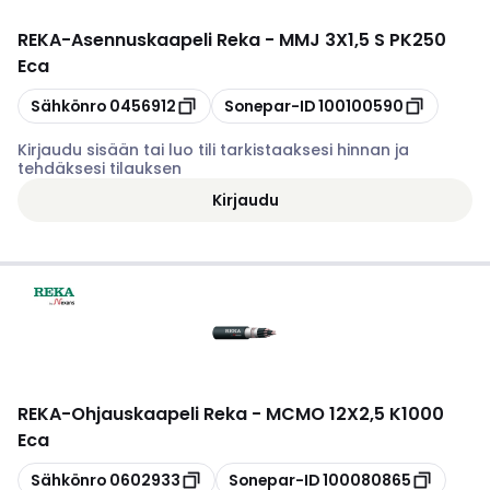
REKA
-
Asennuskaapeli Reka - MMJ 3X1,5 S PK250
Eca
Kopioi
Kopioi
Sähkönro
0456912
Sonepar-ID
100100590
Kirjaudu sisään tai luo tili tarkistaaksesi hinnan ja
tehdäksesi tilauksen
Kirjaudu
REKA
-
Ohjauskaapeli Reka - MCMO 12X2,5 K1000
Eca
Kopioi
Kopioi
Sähkönro
0602933
Sonepar-ID
100080865