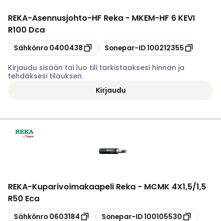
REKA
-
Asennusjohto-HF Reka - MKEM-HF 6 KEVI
R100 Dca
Kopioi
Kopioi
Sähkönro
0400438
Sonepar-ID
100212355
Kirjaudu sisään tai luo tili tarkistaaksesi hinnan ja
tehdäksesi tilauksen
Kirjaudu
REKA
-
Kuparivoimakaapeli Reka - MCMK 4X1,5/1,5
R50 Eca
Kopioi
Kopioi
Sähkönro
0603184
Sonepar-ID
100105530