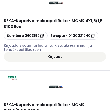
REKA
-
Kuparivoimakaapeli Reka - MCMK 4X1,5/1,5
R100 Eca
Kopioi
Kopioi
Sähkönro
0603192
Sonepar-ID
100021240
Kirjaudu sisään tai luo tili tarkistaaksesi hinnan ja
tehdäksesi tilauksen
Kirjaudu
REKA
-
Kuparivoimakaapeli Reka - MCMK