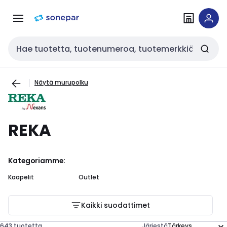
Siirry
Siirry
navigointiin
sisältöön
Haku
Näytä murupolku
REKA
Kategoriamme:
Kaapelit
Outlet
Kaikki suodattimet
643 tuotetta
Järjestä