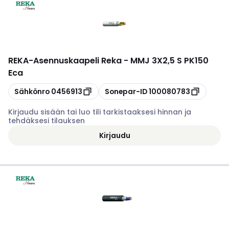
REKA
-
Asennuskaapeli Reka - MMJ 3X2,5 S PK150
Eca
Kopioi
Kopioi
Sähkönro
0456913
Sonepar-ID
100080783
Kirjaudu sisään tai luo tili tarkistaaksesi hinnan ja
tehdäksesi tilauksen
Kirjaudu