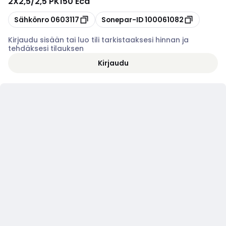
2X2,5/2,5 PK150 Eca
Kopioi
Kopioi
Sähkönro
0603117
Sonepar-ID
100061082
Kirjaudu sisään tai luo tili tarkistaaksesi hinnan ja
tehdäksesi tilauksen
Kirjaudu