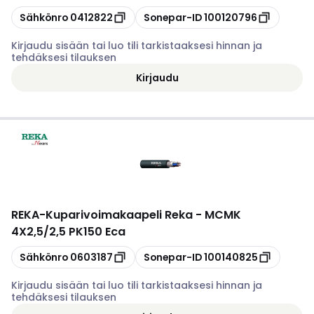
Kopioi
Kopioi
Sähkönro
0412822
Sonepar-ID
100120796
Kirjaudu sisään tai luo tili tarkistaaksesi hinnan ja
tehdäksesi tilauksen
Kirjaudu
REKA
-
Kuparivoimakaapeli Reka - MCMK
4X2,5/2,5 PK150 Eca
Kopioi
Kopioi
Sähkönro
0603187
Sonepar-ID
100140825
Kirjaudu sisään tai luo tili tarkistaaksesi hinnan ja
tehdäksesi tilauksen