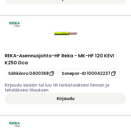
REKA
-
Asennusjohto-HF Reka - MK-HF 120 KEVI
K250 Dca
Kopioi
Kopioi
Sähkönro
0400368
Sonepar-ID
100042237
Kirjaudu sisään tai luo tili tarkistaaksesi hinnan ja
tehdäksesi tilauksen
Kirjaudu