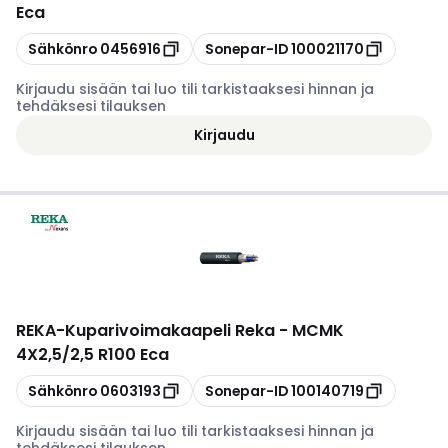
Eca
Kopioi
Kopioi
Sähkönro
0456916
Sonepar-ID
100021170
Kirjaudu sisään tai luo tili tarkistaaksesi hinnan ja
tehdäksesi tilauksen
Kirjaudu
REKA
-
Kuparivoimakaapeli Reka - MCMK
4X2,5/2,5 R100 Eca
Kopioi
Kopioi
Sähkönro
0603193
Sonepar-ID
100140719
Kirjaudu sisään tai luo tili tarkistaaksesi hinnan ja