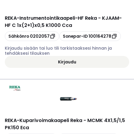
REKA
-
Instrumentointikaapeli-HF Reka - KJAAM-
HF C 1x(2+1)x0,5 K1000 Cca
Kopioi
Kopioi
Sähkönro
0202057
Sonepar-ID
100164278
Kirjaudu sisään tai luo tili tarkistaaksesi hinnan ja
tehdäksesi tilauksen
Kirjaudu
REKA
-
Kuparivoimakaapeli Reka - MCMK 4X1,5/1,5
PK150 Eca