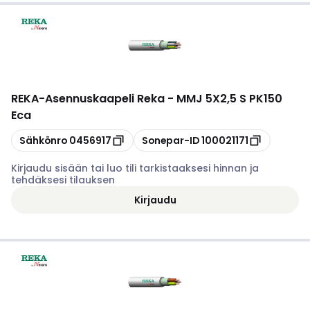
REKA
-
Asennuskaapeli Reka - MMJ 5X2,5 S PK150
Eca
Kopioi
Kopioi
Sähkönro
0456917
Sonepar-ID
100021171
Kirjaudu sisään tai luo tili tarkistaaksesi hinnan ja
tehdäksesi tilauksen
Kirjaudu