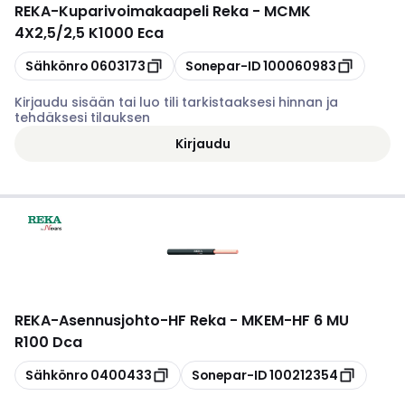
REKA
-
Kuparivoimakaapeli Reka - MCMK
4X2,5/2,5 K1000 Eca
Kopioi
Kopioi
Sähkönro
0603173
Sonepar-ID
100060983
Kirjaudu sisään tai luo tili tarkistaaksesi hinnan ja
tehdäksesi tilauksen
Kirjaudu
REKA
-
Asennusjohto-HF Reka - MKEM-HF 6 MU
R100 Dca
Kopioi
Kopioi
Sähkönro
0400433
Sonepar-ID
100212354