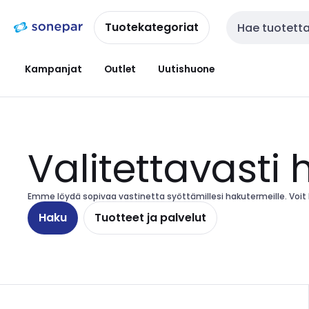
Siirry
Siirry
navigointiin
sisältöön
Tuotekategoriat
Haku
Kampanjat
Outlet
Uutishuone
Valitettavasti 
Emme löydä sopivaa vastinetta syöttämillesi hakutermeille. Voit ha
Haku
Tuotteet ja palvelut