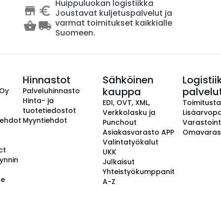
Huippuluokan logistiikka
Joustavat kuljetuspalvelut ja
varmat toimitukset kaikkialle
Suomeen.
Hinnastot
Sähköinen
Logistii
kauppa
palvelu
 Oy
Palveluhinnasto
Hinta- ja
EDI, OVT, XML,
Toimitust
tuotetiedostot
Verkkolasku ja
Lisäarvopa
aehdot
Myyntiehdot
Punchout
Varastoint
Asiakasvarasto APP
Omavaras
Valintatyökalut
ct
UKK
ynnin
Julkaisut
Yhteistyökumppanit
se
A-Z