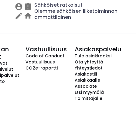
Sähköiset ratkaisut
Olemme sähköisen liiketoiminnan
ammattilainen
kan
Vastuullisuus
Asiakaspalvelu
t
Code of Conduct
Tule asiakkaaksi
Vastuullisuus
Ota yhteyttä
avat
CO2e-raportti
Yhteystiedot
lvelut
Asiakastili
ipalvelut
Asiakkaalle
to
Associate
Etsi myymälä
Toimittajalle