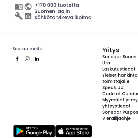
+170 000 tuotetta
Suomen laajin
sähkötarvikevalikoima
Seuraa meitä
Yritys
Sonepar Suomi
Ura
Laskutustiedot
Yleiset hankint
toimittajalle
Speak Up
Code of Condu
Myymälät ja my
yhteystiedot
Sonepar Purpo
Vierailijaohje