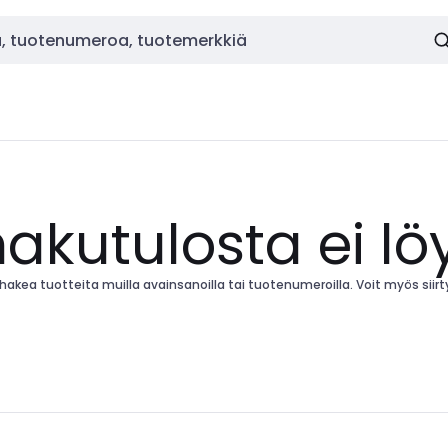
hakutulosta ei lö
kea tuotteita muilla avainsanoilla tai tuotenumeroilla. Voit myös siirtyä