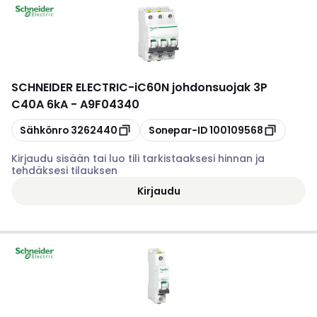
SCHNEIDER ELECTRIC
-
iC60N johdonsuojak 3P
C40A 6kA - A9F04340
Kopioi
Kopioi
Sähkönro
3262440
Sonepar-ID
100109568
Kirjaudu sisään tai luo tili tarkistaaksesi hinnan ja
tehdäksesi tilauksen
Kirjaudu