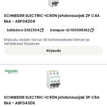
SCHNEIDER ELECTRIC
-
iC60N johdonsuojak 2P C4A
6kA - A9F04204
Kopioi
Kopioi
Sähkönro
3262304
Sonepar-ID
100098362
Kirjaudu sisään tai luo tili tarkistaaksesi hinnan ja
tehdäksesi tilauksen
Kirjaudu
SCHNEIDER ELECTRIC
-
iC60N johdonsuojak 3P C6A
6kA - A9F04306