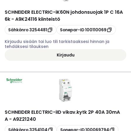
SCHNEIDER ELECTRIC
-
iK60N johdonsuojak 1P C 16A
6k - A9K24116 kiinteistö
Kopioi
Kopioi
Sähkönro
3254481
Sonepar-ID
100110069
Kirjaudu sisään tai luo tili tarkistaaksesi hinnan ja
tehdäksesi tilauksen
Kirjaudu
SCHNEIDER ELECTRIC
-
iID vikav.kytk 2P 40A 30mA
A - A9Z21240
Kopioi
Kopioi
Sähkönro
3254104
Sonepar-ID
100069794