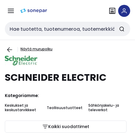
Siirry
Siirry
navigointiin
sisältöön
Haku
Näytä murupolku
SCHNEIDER ELECTRIC
Kategoriamme:
Keskukset ja
Sähkönjakelu- ja
Teollisuustuotteet
As
keskustarvikkeet
televerkot
Kaikki suodattimet