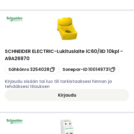
SCHNEIDER ELECTRIC
-
Lukituslaite iC60/iID 10kpl -
A9A26970
Kopioi
Kopioi
Sähkönro
3254028
Sonepar-ID
100149731
Kirjaudu sisään tai luo tili tarkistaaksesi hinnan ja
tehdäksesi tilauksen
Kirjaudu