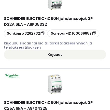
SCHNEIDER ELECTRIC
-
iC60N johdonsuojak 3P
D32A 6kA - A9F05332
Kopioi
Kopioi
Sähkönro
3262732
Sonepar-ID
100069859
Kirjaudu sisään tai luo tili tarkistaaksesi hinnan ja
tehdäksesi tilauksen
Kirjaudu
SCHNEIDER ELECTRIC
-
iC60N johdonsuojak 3P
C25A 6kA - A9F04325