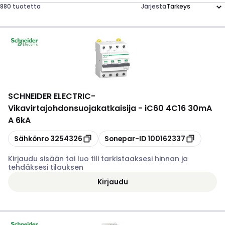
880 tuotetta
Järjestä
SCHNEIDER ELECTRIC
-
Vikavirtajohdonsuojakatkaisija - iC60 4C16 30mA
A 6kA
Kopioi
Kopioi
Sähkönro
3254326
Sonepar-ID
100162337
Kirjaudu sisään tai luo tili tarkistaaksesi hinnan ja
tehdäksesi tilauksen
Kirjaudu