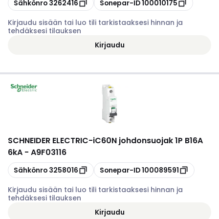
Kopioi
Kopioi
Sähkönro
3262416
Sonepar-ID
100010175
Kirjaudu sisään tai luo tili tarkistaaksesi hinnan ja
tehdäksesi tilauksen
Kirjaudu
SCHNEIDER ELECTRIC
-
iC60N johdonsuojak 1P B16A
6kA - A9F03116
Kopioi
Kopioi
Sähkönro
3258016
Sonepar-ID
100089591
Kirjaudu sisään tai luo tili tarkistaaksesi hinnan ja
tehdäksesi tilauksen
Kirjaudu