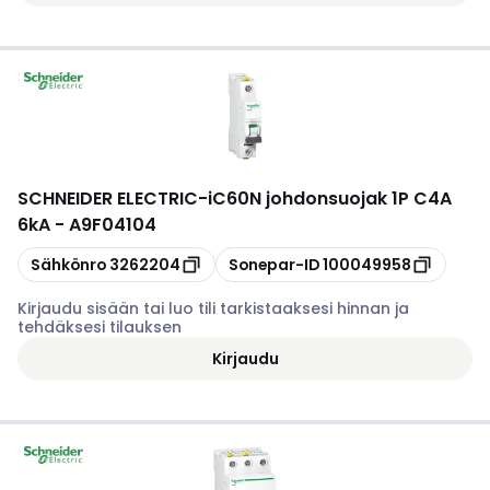
SCHNEIDER ELECTRIC
-
iC60N johdonsuojak 1P C4A
6kA - A9F04104
Kopioi
Kopioi
Sähkönro
3262204
Sonepar-ID
100049958
Kirjaudu sisään tai luo tili tarkistaaksesi hinnan ja
tehdäksesi tilauksen
Kirjaudu