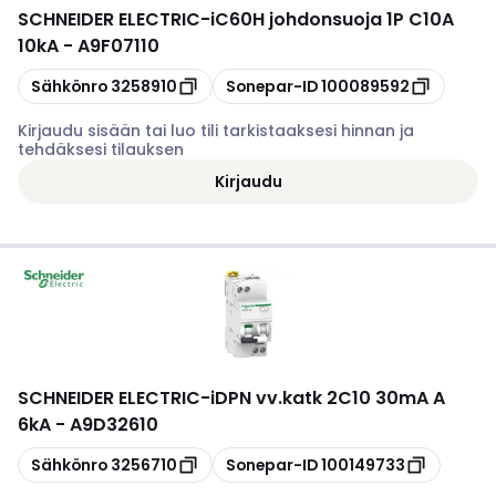
SCHNEIDER ELECTRIC
-
iC60H johdonsuoja 1P C10A
10kA - A9F07110
Kopioi
Kopioi
Sähkönro
3258910
Sonepar-ID
100089592
Kirjaudu sisään tai luo tili tarkistaaksesi hinnan ja
tehdäksesi tilauksen
Kirjaudu
SCHNEIDER ELECTRIC
-
iDPN vv.katk 2C10 30mA A
6kA - A9D32610
Kopioi
Kopioi
Sähkönro
3256710
Sonepar-ID
100149733