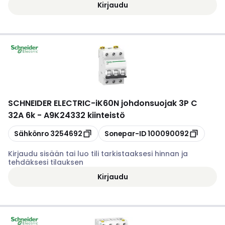
Kirjaudu
SCHNEIDER ELECTRIC
-
iK60N johdonsuojak 3P C
32A 6k - A9K24332 kiinteistö
Kopioi
Kopioi
Sähkönro
3254692
Sonepar-ID
100090092
Kirjaudu sisään tai luo tili tarkistaaksesi hinnan ja
tehdäksesi tilauksen
Kirjaudu