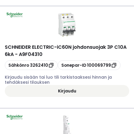
SCHNEIDER ELECTRIC
-
iC60N johdonsuojak 3P C10A
6kA - A9F04310
Kopioi
Kopioi
Sähkönro
3262410
Sonepar-ID
100069799
Kirjaudu sisään tai luo tili tarkistaaksesi hinnan ja
tehdäksesi tilauksen
Kirjaudu