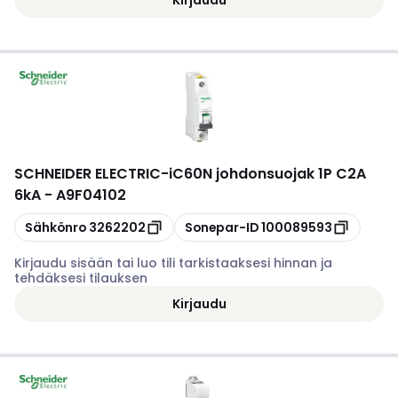
SCHNEIDER ELECTRIC
-
iC60N johdonsuojak 1P C2A
6kA - A9F04102
Kopioi
Kopioi
Sähkönro
3262202
Sonepar-ID
100089593
Kirjaudu sisään tai luo tili tarkistaaksesi hinnan ja
tehdäksesi tilauksen
Kirjaudu