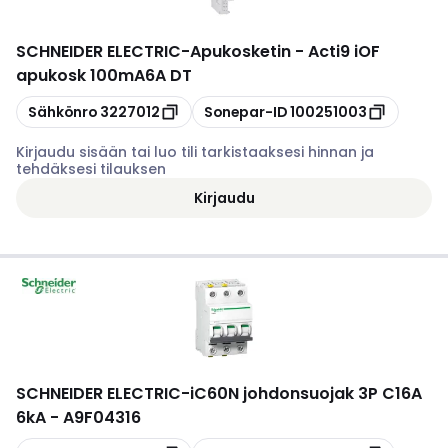
SCHNEIDER ELECTRIC
-
Apukosketin - Acti9 iOF
apukosk 100mA6A DT
Kopioi
Kopioi
Sähkönro
3227012
Sonepar-ID
100251003
Kirjaudu sisään tai luo tili tarkistaaksesi hinnan ja
tehdäksesi tilauksen
Kirjaudu
SCHNEIDER ELECTRIC
-
iC60N johdonsuojak 3P C16A
6kA - A9F04316