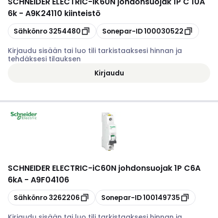
SCHNEIDER ELECTRIC
-
iK60N johdonsuojak 1P C 10A
6k - A9K24110 kiinteistö
Kopioi
Kopioi
Sähkönro
3254480
Sonepar-ID
100030522
Kirjaudu sisään tai luo tili tarkistaaksesi hinnan ja
tehdäksesi tilauksen
Kirjaudu
SCHNEIDER ELECTRIC
-
iC60N johdonsuojak 1P C6A
6kA - A9F04106
Kopioi
Kopioi
Sähkönro
3262206
Sonepar-ID
100149735
Kirjaudu sisään tai luo tili tarkistaaksesi hinnan ja