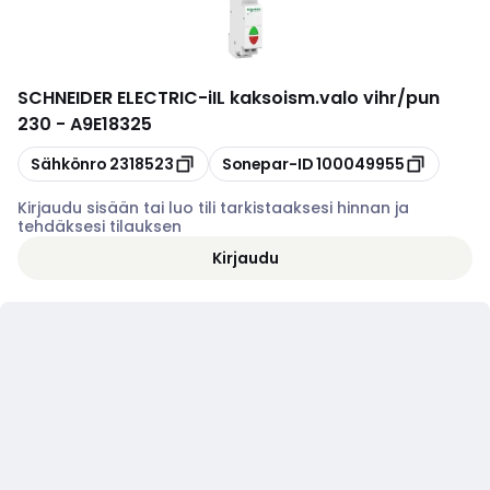
SCHNEIDER ELECTRIC
-
iIL kaksoism.valo vihr/pun
230 - A9E18325
Kopioi
Kopioi
Sähkönro
2318523
Sonepar-ID
100049955
Kirjaudu sisään tai luo tili tarkistaaksesi hinnan ja
tehdäksesi tilauksen
Kirjaudu