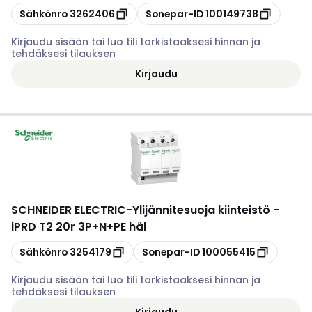
Kopioi
Kopioi
Sähkönro
3262406
Sonepar-ID
100149738
Kirjaudu sisään tai luo tili tarkistaaksesi hinnan ja
tehdäksesi tilauksen
Kirjaudu
SCHNEIDER ELECTRIC
-
Ylijännitesuoja kiinteistö -
iPRD T2 20r 3P+N+PE häl
Kopioi
Kopioi
Sähkönro
3254179
Sonepar-ID
100055415
Kirjaudu sisään tai luo tili tarkistaaksesi hinnan ja
tehdäksesi tilauksen
Kirjaudu