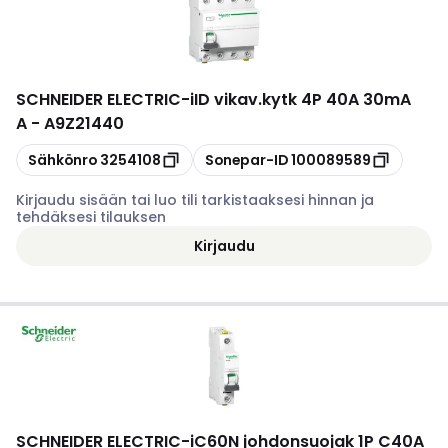
SCHNEIDER ELECTRIC
-
iID vikav.kytk 4P 40A 30mA
A - A9Z21440
Kopioi
Kopioi
Sähkönro
3254108
Sonepar-ID
100089589
Kirjaudu sisään tai luo tili tarkistaaksesi hinnan ja
tehdäksesi tilauksen
Kirjaudu
SCHNEIDER ELECTRIC
-
iC60N johdonsuojak 1P C40A