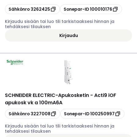
Kopioi
Kopioi
Sähkönro
3262425
Sonepar-ID
100010176
Kirjaudu sisään tai luo tili tarkistaaksesi hinnan ja
tehdäksesi tilauksen
Kirjaudu
SCHNEIDER ELECTRIC
-
Apukosketin - Acti9 iOF
apukosk vk a 100mA6A
Kopioi
Kopioi
Sähkönro
3227008
Sonepar-ID
100250997
Kirjaudu sisään tai luo tili tarkistaaksesi hinnan ja
tehdäksesi tilauksen