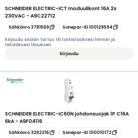
SCHNEIDER ELECTRIC
-
iCT moduulikont 16A 2s
230VAC - A9C22712
Kopioi
Kopioi
Sähkönro
3781569
Sonepar-ID
100129594
Kirjaudu sisään tai luo tili tarkistaaksesi hinnan ja
tehdäksesi tilauksen
Kirjaudu
SCHNEIDER ELECTRIC
-
iC60N johdonsuojak 1P C16A
6kA - A9F04116
Kopioi
Kopioi
Sähkönro
3262216
Sonepar-ID
100010172