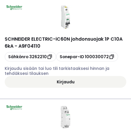
SCHNEIDER ELECTRIC
-
iC60N johdonsuojak 1P C10A
6kA - A9F04110
Kopioi
Kopioi
Sähkönro
3262210
Sonepar-ID
100030072
Kirjaudu sisään tai luo tili tarkistaaksesi hinnan ja
tehdäksesi tilauksen
Kirjaudu