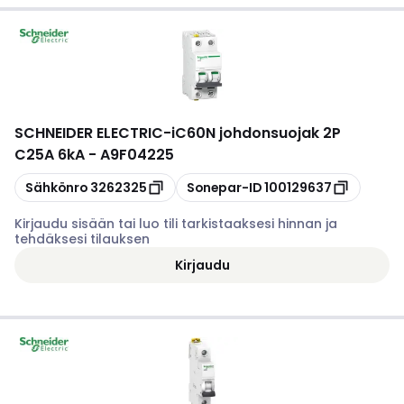
SCHNEIDER ELECTRIC
-
iC60N johdonsuojak 2P
C25A 6kA - A9F04225
Kopioi
Kopioi
Sähkönro
3262325
Sonepar-ID
100129637
Kirjaudu sisään tai luo tili tarkistaaksesi hinnan ja
tehdäksesi tilauksen
Kirjaudu