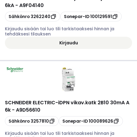
6kA - A9F04140
Kopioi
Kopioi
Sähkönro
3262240
Sonepar-ID
100129591
Kirjaudu sisään tai luo tili tarkistaaksesi hinnan ja
tehdäksesi tilauksen
Kirjaudu
SCHNEIDER ELECTRIC
-
iDPN vikav.katk 2B10 30mA A
6k - A9D56610
Kopioi
Kopioi
Sähkönro
3257810
Sonepar-ID
100089626
Kirjaudu sisään tai luo tili tarkistaaksesi hinnan ja