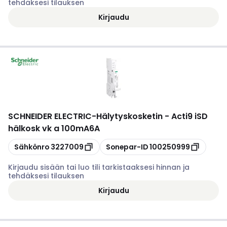
tehdäksesi tilauksen
Kirjaudu
SCHNEIDER ELECTRIC
-
Hälytyskosketin - Acti9 iSD
hälkosk vk a 100mA6A
Kopioi
Kopioi
Sähkönro
3227009
Sonepar-ID
100250999
Kirjaudu sisään tai luo tili tarkistaaksesi hinnan ja
tehdäksesi tilauksen
Kirjaudu