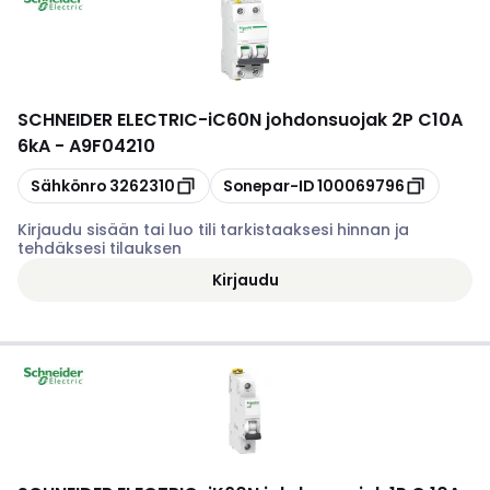
SCHNEIDER ELECTRIC
-
iC60N johdonsuojak 2P C10A
6kA - A9F04210
Kopioi
Kopioi
Sähkönro
3262310
Sonepar-ID
100069796
Kirjaudu sisään tai luo tili tarkistaaksesi hinnan ja
tehdäksesi tilauksen
Kirjaudu