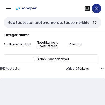
Siirry
Siirry
navigointiin
sisältöön
Haku
Kategoriamme:
Tietoliikenne ja
Teollisuustuotteet
Valaistus
Ou
turvatuotteet
Kaikki suodattimet
1512 tuotetta
Järjestä