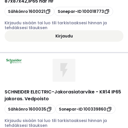
87x87x42,IP65 har HF
Kopioi
Kopioi
Sähkönro
1600021
Sonepar-ID
100018773
Kirjaudu sisään tai luo tili tarkistaaksesi hinnan ja
tehdäksesi tilauksen
Kirjaudu
SCHNEIDER ELECTRIC
-
Jakorasiatarvike - KR14 IP65
jakoras. Vedpoisto
Kopioi
Kopioi
Sähkönro
1600035
Sonepar-ID
100339860
Kirjaudu sisään tai luo tili tarkistaaksesi hinnan ja
tehdäksesi tilauksen