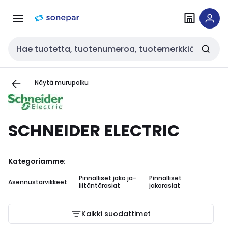
Siirry
Siirry
navigointiin
sisältöön
Haku
Näytä murupolku
SCHNEIDER ELECTRIC
Kategoriamme:
Pinnalliset jako ja-
Pinnalliset
Asennustarvikkeet
liitäntärasiat
jakorasiat
Kaikki suodattimet