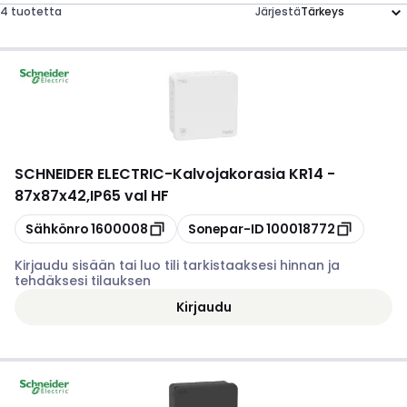
4 tuotetta
Järjestä
SCHNEIDER ELECTRIC
-
Kalvojakorasia KR14 -
87x87x42,IP65 val HF
Kopioi
Kopioi
Sähkönro
1600008
Sonepar-ID
100018772
Kirjaudu sisään tai luo tili tarkistaaksesi hinnan ja
tehdäksesi tilauksen
Kirjaudu