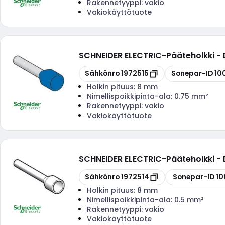
Rakennetyyppi:
vakio
Vakiokäyttötuote
SCHNEIDER ELECTRIC
-
Pääteholkki -
Kopioi
Kopioi
Sähkönro
1972515
Sonepar-ID
10
Holkin pituus:
8 mm
Nimellispoikkipinta-ala:
0.75 mm²
Rakennetyyppi:
vakio
Vakiokäyttötuote
SCHNEIDER ELECTRIC
-
Pääteholkki -
Kopioi
Kopioi
Sähkönro
1972514
Sonepar-ID
10
Holkin pituus:
8 mm
Nimellispoikkipinta-ala:
0.5 mm²
Rakennetyyppi:
vakio
Vakiokäyttötuote