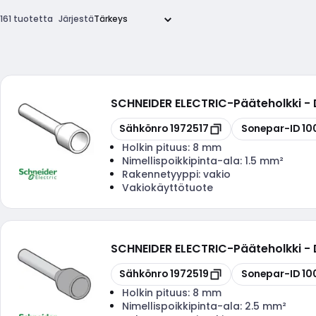
161 tuotetta
Järjestä
SCHNEIDER ELECTRIC
-
Pääteholkki -
Kopioi
Kopioi
Sähkönro
1972517
Sonepar-ID
10
Holkin pituus:
8 mm
Nimellispoikkipinta-ala:
1.5 mm²
Rakennetyyppi:
vakio
Vakiokäyttötuote
SCHNEIDER ELECTRIC
-
Pääteholkki 
Kopioi
Kopioi
Sähkönro
1972519
Sonepar-ID
10
Holkin pituus:
8 mm
Nimellispoikkipinta-ala:
2.5 mm²