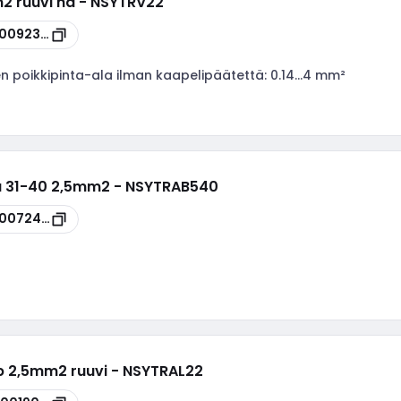
mm2 ruuvi ha - NSYTRV22
00092309
en poikkipinta-ala ilman kaapelipäätettä:
0.14...4 mm²
ka 31-40 2,5mm2 - NSYTRAB540
00072422
ap 2,5mm2 ruuvi - NSYTRAL22