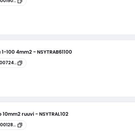
00019003
a 1-100 4mm2 - NSYTRAB61100
00072427
ap 10mm2 ruuvi - NSYTRAL102
00012894