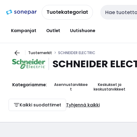
Siirry
Siirry
navigointiin
sisältöön
Tuotekategoriat
Haku
Kampanjat
Outlet
Uutishuone
Tuotemerkit
SCHNEIDER ELECTRIC
SCHNEIDER ELEC
Kategoriamme:
Asennustarvikkee
Keskukset ja
t
keskustarvikkeet
Kaikki suodattimet
Tyhjennä kaikki