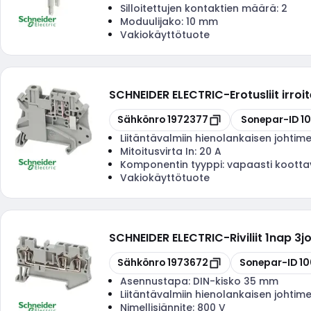
Silloitettujen kontaktien määrä:
2
Moduulijako:
10 mm
Vakiokäyttötuote
SCHNEIDER ELECTRIC
-
Erotusliit ir
Kopioi
Kopioi
Sähkönro
1972377
Sonepar-ID
1
Liitäntävalmiin hienolankaisen johtim
Mitoitusvirta In:
20 A
Komponentin tyyppi:
vapaasti kootta
Vakiokäyttötuote
SCHNEIDER ELECTRIC
-
Riviliit 1nap 
Kopioi
Kopioi
Sähkönro
1973672
Sonepar-ID
1
Asennustapa:
DIN-kisko 35 mm
Liitäntävalmiin hienolankaisen johtim
Nimellisjännite:
800 V