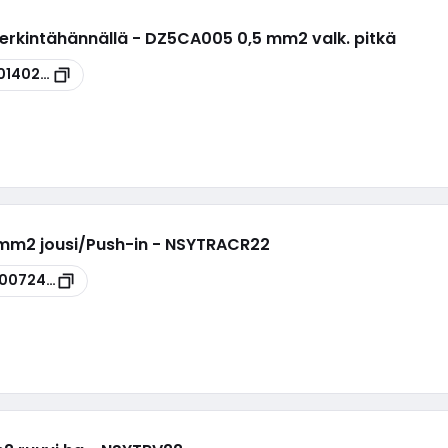
erkintähännällä - DZ5CA005 0,5 mm2 valk. pitkä
0140270
mm2 jousi/Push-in - NSYTRACR22
00072432