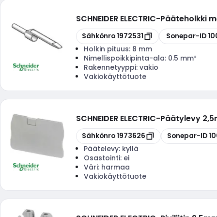
SCHNEIDER ELECTRIC
-
Pääteholkki m
Kopioi
Kopioi
Sähkönro
1972531
Sonepar-ID
10
Holkin pituus:
8 mm
Nimellispoikkipinta-ala:
0.5 mm²
Rakennetyyppi:
vakio
Vakiokäyttötuote
SCHNEIDER ELECTRIC
-
Päätylevy 2,5
Kopioi
Kopioi
Sähkönro
1973626
Sonepar-ID
1
Päätelevy:
kyllä
Osastointi:
ei
Väri:
harmaa
Vakiokäyttötuote