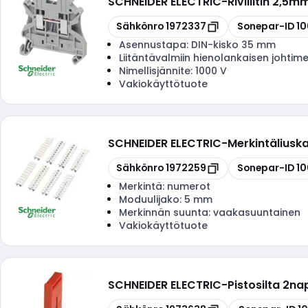
SCHNEIDER ELECTRIC
-
Riviliitin 2,5
Kopioi
Kopioi
Sähkönro
1972337
Sonepar-ID
1
Asennustapa:
DIN-kisko 35 mm
Liitäntävalmiin hienolankaisen johtim
Nimellisjännite:
1000 V
Vakiokäyttötuote
SCHNEIDER ELECTRIC
-
Merkintälius
Kopioi
Kopioi
Sähkönro
1972259
Sonepar-ID
1
Merkintä:
numerot
Moduulijako:
5 mm
Merkinnän suunta:
vaakasuuntainen
Vakiokäyttötuote
SCHNEIDER ELECTRIC
-
Pistosilta 2n
Kopioi
Kopioi