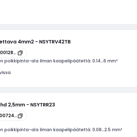
roitettava 4mm2 - NSYTRV42TB
00012883
en poikkipinta-ala ilman kaapelipäätettä:
0.14...6 mm²
vissa
3johd 2,5mm - NSYTRR23
00072440
en poikkipinta-ala ilman kaapelipäätettä:
0.08...2.5 mm²