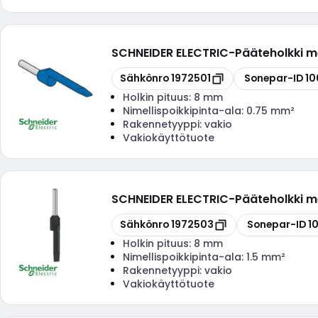
SCHNEIDER ELECTRIC
-
Pääteholkki m
Kopioi
Kopioi
Sähkönro
1972501
Sonepar-ID
10
Holkin pituus:
8 mm
Nimellispoikkipinta-ala:
0.75 mm²
Rakennetyyppi:
vakio
Vakiokäyttötuote
SCHNEIDER ELECTRIC
-
Pääteholkki m
Kopioi
Kopioi
Sähkönro
1972503
Sonepar-ID
1
Holkin pituus:
8 mm
Nimellispoikkipinta-ala:
1.5 mm²
Rakennetyyppi:
vakio
Vakiokäyttötuote