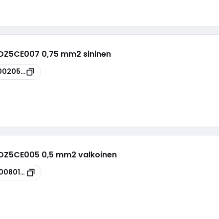
 DZ5CE007 0,75 mm2 sininen
0020541
 DZ5CE005 0,5 mm2 valkoinen
0080178