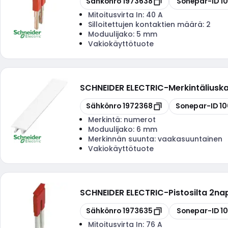
Sähkönro
1973638
Sonepar-ID
1
Mitoitusvirta In:
40 A
Silloitettujen kontaktien määrä:
2
Moduulijako:
5 mm
Vakiokäyttötuote
SCHNEIDER ELECTRIC
-
Merkintäliusk
Kopioi
Kopioi
Sähkönro
1972368
Sonepar-ID
1
Merkintä:
numerot
Moduulijako:
6 mm
Merkinnän suunta:
vaakasuuntainen
Vakiokäyttötuote
SCHNEIDER ELECTRIC
-
Pistosilta 2n
Kopioi
Kopioi
Sähkönro
1973635
Sonepar-ID
1
Mitoitusvirta In:
76 A