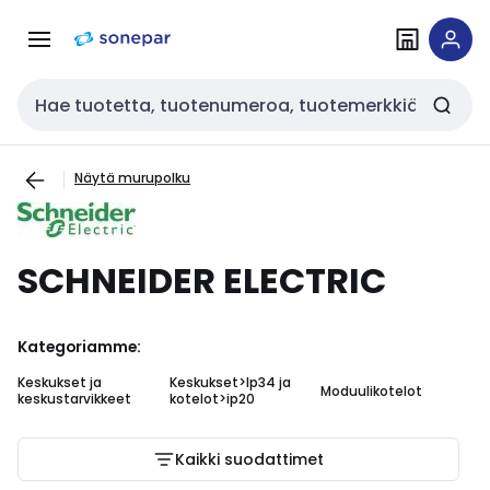
Siirry
Siirry
navigointiin
sisältöön
Haku
Näytä murupolku
SCHNEIDER ELECTRIC
Kategoriamme:
Keskukset ja
Keskukset>Ip34 ja
Moduulikotelot
Ke
keskustarvikkeet
kotelot>ip20
Kaikki suodattimet