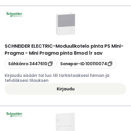
SCHNEIDER ELECTRIC
-
Moduulikotelo pinta PS Mini-
Pragma - Mini Pragma pinta 8mod 1r sav
Kopioi
Kopioi
Sähkönro
3447610
Sonepar-ID
100110074
Kirjaudu sisään tai luo tili tarkistaaksesi hinnan ja
tehdäksesi tilauksen
Kirjaudu