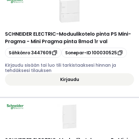
SCHNEIDER ELECTRIC
-
Moduulikotelo pinta PS Mini-
Pragma - Mini Pragma pinta 8mod 1r val
Kopioi
Kopioi
Sähkönro
3447609
Sonepar-ID
100030525
Kirjaudu sisään tai luo tili tarkistaaksesi hinnan ja
tehdäksesi tilauksen
Kirjaudu