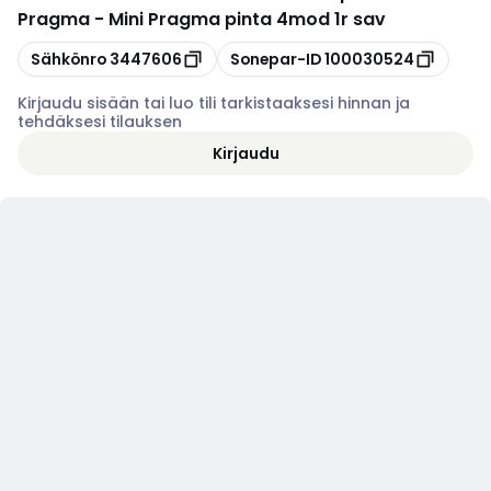
Pragma - Mini Pragma pinta 4mod 1r sav
Kopioi
Kopioi
Sähkönro
3447606
Sonepar-ID
100030524
Kirjaudu sisään tai luo tili tarkistaaksesi hinnan ja
tehdäksesi tilauksen
Kirjaudu