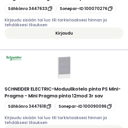
Kopioi
Kopioi
Sähkönro
3447633
Sonepar-ID
100070276
Kirjaudu sisään tai luo tili tarkistaaksesi hinnan ja
tehdäksesi tilauksen
Kirjaudu
SCHNEIDER ELECTRIC
-
Moduulikotelo pinta PS Mini-
Pragma - Mini Pragma pinta 12mod 3r sav
Kopioi
Kopioi
Sähkönro
3447618
Sonepar-ID
100090096
Kirjaudu sisään tai luo tili tarkistaaksesi hinnan ja
tehdäksesi tilauksen