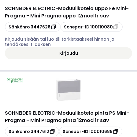
SCHNEIDER ELECTRIC
-
Moduulikotelo uppo Fe Mini-
Pragma - Mini Pragma uppo 12mod 1r sav
Kopioi
Kopioi
Sähkönro
3447626
Sonepar-ID
100110080
Kirjaudu sisään tai luo tili tarkistaaksesi hinnan ja
tehdäksesi tilauksen
Kirjaudu
SCHNEIDER ELECTRIC
-
Moduulikotelo pinta PS Mini-
Pragma - Mini Pragma pinta 12mod 1r sav
Kopioi
Kopioi
Sähkönro
3447612
Sonepar-ID
100010688