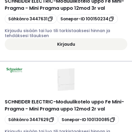
SCHNEIDER ELECTRIC
-
Moduulikotelo uppo Fe Mini-
Pragma - Mini Pragma uppo 12mod 3r val
Kopioi
Kopioi
Sähkönro
3447631
Sonepar-ID
100150234
Kirjaudu sisään tai luo tili tarkistaaksesi hinnan ja
tehdäksesi tilauksen
Kirjaudu
SCHNEIDER ELECTRIC
-
Moduulikotelo uppo Fe Mini-
Pragma - Mini Pragma uppo 12mod 2r val
Kopioi
Kopioi
Sähkönro
3447629
Sonepar-ID
100130085
Kirjaudu sisään tai luo tili tarkistaaksesi hinnan ja