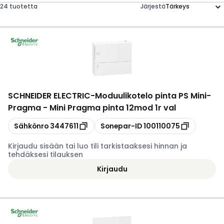
24 tuotetta
Järjestä
SCHNEIDER ELECTRIC
-
Moduulikotelo pinta PS Mini-
Pragma - Mini Pragma pinta 12mod 1r val
Kopioi
Kopioi
Sähkönro
3447611
Sonepar-ID
100110075
Kirjaudu sisään tai luo tili tarkistaaksesi hinnan ja
tehdäksesi tilauksen
Kirjaudu