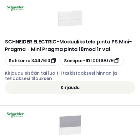
SCHNEIDER ELECTRIC
-
Moduulikotelo pinta PS Mini-
Pragma - Mini Pragma pinta 18mod 1r val
Kopioi
Kopioi
Sähkönro
3447613
Sonepar-ID
100110076
Kirjaudu sisään tai luo tili tarkistaaksesi hinnan ja
tehdäksesi tilauksen
Kirjaudu