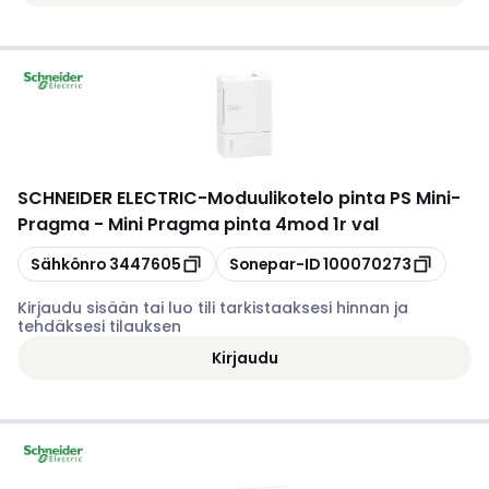
SCHNEIDER ELECTRIC
-
Moduulikotelo pinta PS Mini-
Pragma - Mini Pragma pinta 4mod 1r val
Kopioi
Kopioi
Sähkönro
3447605
Sonepar-ID
100070273
Kirjaudu sisään tai luo tili tarkistaaksesi hinnan ja
tehdäksesi tilauksen
Kirjaudu