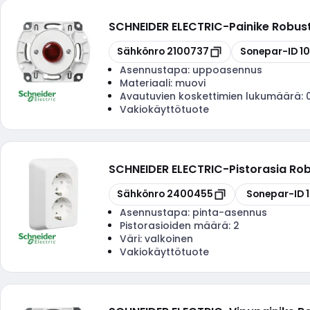
SCHNEIDER ELECTRIC
-
Painike Robust
Kopioi
Kopioi
Sähkönro
2100737
Sonepar-ID
1
Asennustapa:
uppoasennus
Materiaali:
muovi
Avautuvien koskettimien lukumäärä:
Vakiokäyttötuote
SCHNEIDER ELECTRIC
-
Pistorasia Rob
Kopioi
Kopioi
Sähkönro
2400455
Sonepar-ID
Asennustapa:
pinta-asennus
Pistorasioiden määrä:
2
Väri:
valkoinen
Vakiokäyttötuote