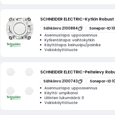
SCHNEIDER ELECTRIC
-
Kytkin Robust 
Kopioi
Kopioi
Sähkönro
2100884
Sonepar-ID
1
Asennustapa:
uppoasennus
Kytkentätapa:
vaihtokytkin
Käyttötapa:
keinuvipu/painike
Vakiokäyttötuote
SCHNEIDER ELECTRIC
-
Peitelevy Robu
Kopioi
Kopioi
Sähkönro
2100743
Sonepar-ID
1
Asennustapa:
uppoasennus
Käyttö:
umpikansi
Liitinten lukumäärä:
0
Vakiokäyttötuote