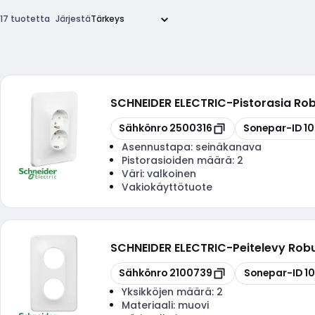
17 tuotetta
Järjestä
SCHNEIDER ELECTRIC
-
Pistorasia Rob
Kopioi
Kopioi
Sähkönro
2500316
Sonepar-ID
1
Asennustapa:
seinäkanava
Pistorasioiden määrä:
2
Väri:
valkoinen
Vakiokäyttötuote
SCHNEIDER ELECTRIC
-
Peitelevy Rob
Kopioi
Kopioi
Sähkönro
2100739
Sonepar-ID
1
Yksikköjen määrä:
2
Materiaali:
muovi