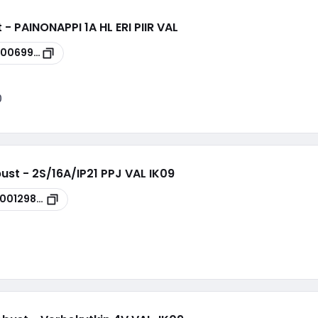
 - PAINONAPPI 1A HL ERI PIIR VAL
00069999
0
ust - 2S/16A/IP21 PPJ VAL IK09
100129808