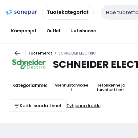
Siirry
Siirry
navigointiin
sisältöön
Tuotekategoriat
Haku
Kampanjat
Outlet
Uutishuone
Tuotemerkit
SCHNEIDER ELECTRIC
SCHNEIDER ELEC
Kategoriamme:
Asennustarvikkee
Tietoliikenne ja
t
turvatuotteet
Kaikki suodattimet
Tyhjennä kaikki