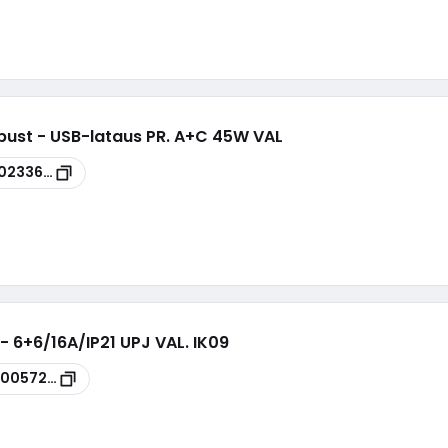
bust - USB-lataus PR. A+C 45W VAL
0233675
- 6+6/16A/IP21 UPJ VAL. IK09
00057262