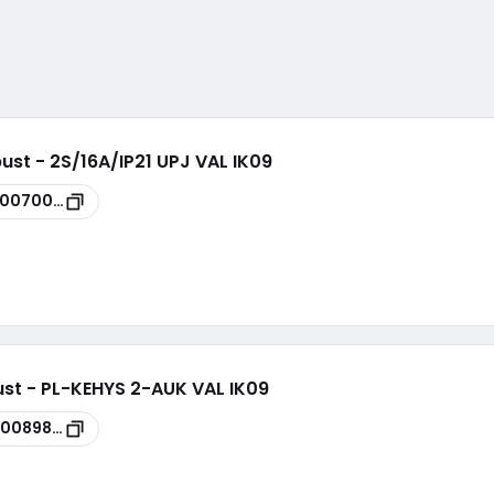
ust - 2S/16A/IP21 UPJ VAL IK09
00070000
ust - PL-KEHYS 2-AUK VAL IK09
00089833