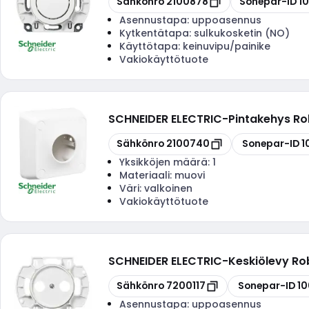
Sähkönro
2100878
Sonepar-ID
1
Asennustapa:
uppoasennus
Kytkentätapa:
sulkukosketin (NO)
Käyttötapa:
keinuvipu/painike
Vakiokäyttötuote
SCHNEIDER ELECTRIC
-
Pintakehys Ro
Kopioi
Kopioi
Sähkönro
2100740
Sonepar-ID
1
Yksikköjen määrä:
1
Materiaali:
muovi
Väri:
valkoinen
Vakiokäyttötuote
SCHNEIDER ELECTRIC
-
Keskiölevy Ro
Kopioi
Kopioi
Sähkönro
7200117
Sonepar-ID
10
Asennustapa:
uppoasennus