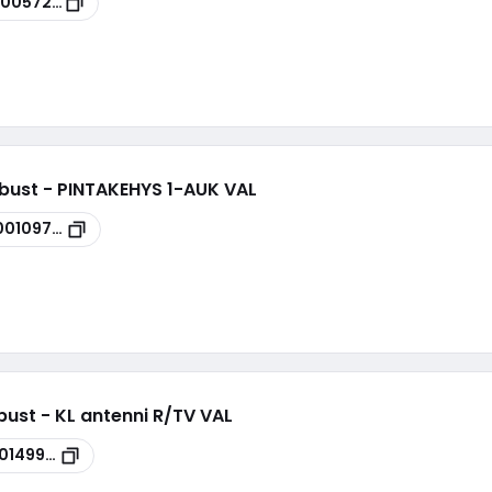
00057263
bust - PINTAKEHYS 1-AUK VAL
00109766
bust - KL antenni R/TV VAL
0149975