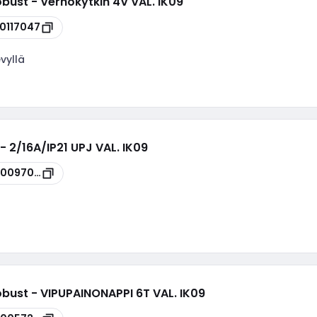
bust - Verhokytkin 4V VAL. IK09
00117047
vyllä
- 2/16A/IP21 UPJ VAL. IK09
00097016
obust - VIPUPAINONAPPI 6T VAL. IK09