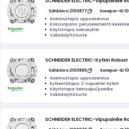
SCHNEIDER ELECTRIC
-
Vipupainike Ro
Kopioi
Kopioi
Sähkönro
2100877
Sonepar-ID
1
Asennustapa:
uppoasennus
Kokoonpano:
peruselementti keskiöle
Käyttötapa:
keinukyktin
Vakiokäyttötuote
SCHNEIDER ELECTRIC
-
Kytkin Robust 
Kopioi
Kopioi
Sähkönro
2100865
Sonepar-ID
1
Asennustapa:
uppoasennus
Kytkentätapa:
2-napainen kytkin
Käyttötapa:
keinuvipu/painike
Vakiokäyttötuote
SCHNEIDER ELECTRIC
-
Vipupainike R
Kopioi
Kopioi