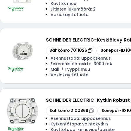
Käyttö:
muu
Liitinten lukumäärä:
2
Vakiokäyttötuote
SCHNEIDER ELECTRIC
-
Keskiölevy Ro
Kopioi
Kopioi
Sähkönro
7011026
Sonepar-ID
10
Asennustapa:
uppoasennus
Enimmäislähtövirta:
3000 mA
Malli / Tyyppi:
muu
Vakiokäyttötuote
SCHNEIDER ELECTRIC
-
Kytkin Robust 
Kopioi
Kopioi
Sähkönro
2100869
Sonepar-ID
1
Asennustapa:
uppoasennus
Kytkentätapa:
vaihtokytkin
Käyttötapa:
keinuvipu/painike