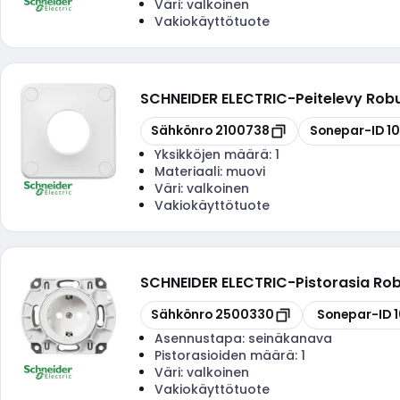
Väri:
valkoinen
Vakiokäyttötuote
SCHNEIDER ELECTRIC
-
Peitelevy Rob
Kopioi
Kopioi
Sähkönro
2100738
Sonepar-ID
1
Yksikköjen määrä:
1
Materiaali:
muovi
Väri:
valkoinen
Vakiokäyttötuote
SCHNEIDER ELECTRIC
-
Pistorasia Rob
Kopioi
Kopioi
Sähkönro
2500330
Sonepar-ID
Asennustapa:
seinäkanava
Pistorasioiden määrä:
1
Väri:
valkoinen
Vakiokäyttötuote