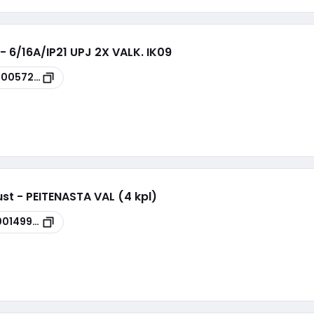
- 6/16A/IP21 UPJ 2X VALK. IK09
00057264
st - PEITENASTA VAL (4 kpl)
00149974