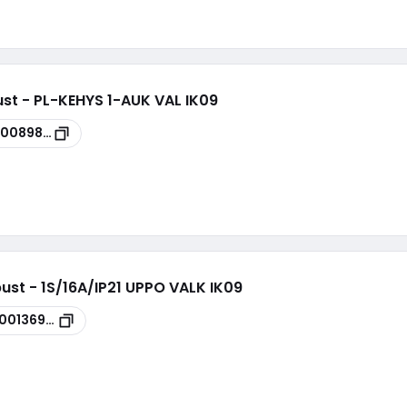
ust - PL-KEHYS 1-AUK VAL IK09
00089832
ust - 1S/16A/IP21 UPPO VALK IK09
100136952