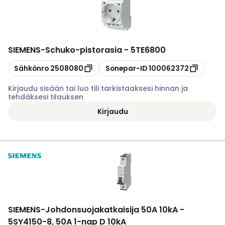
SIEMENS
-
Schuko-pistorasia - 5TE6800
Kopioi
Kopioi
Sähkönro
2508080
Sonepar-ID
100062372
Kirjaudu sisään tai luo tili tarkistaaksesi hinnan ja
tehdäksesi tilauksen
Kirjaudu
SIEMENS
-
Johdonsuojakatkaisija 50A 10kA -
5SY4150-8, 50A 1-nap D 10kA