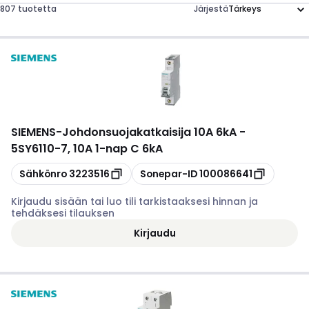
807 tuotetta
Järjestä
SIEMENS
-
Johdonsuojakatkaisija 10A 6kA -
5SY6110-7, 10A 1-nap C 6kA
Kopioi
Kopioi
Sähkönro
3223516
Sonepar-ID
100086641
Kirjaudu sisään tai luo tili tarkistaaksesi hinnan ja
tehdäksesi tilauksen
Kirjaudu