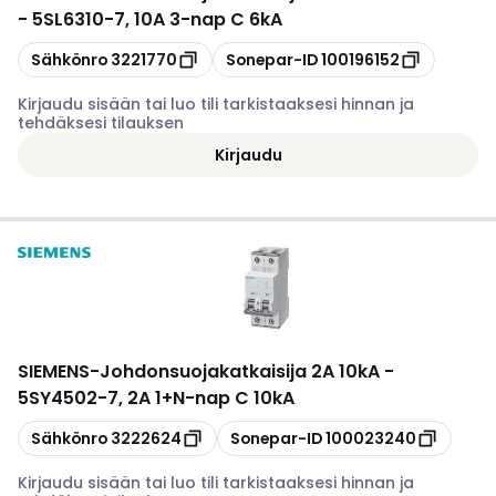
- 5SL6310-7, 10A 3-nap C 6kA
Kopioi
Kopioi
Sähkönro
3221770
Sonepar-ID
100196152
Kirjaudu sisään tai luo tili tarkistaaksesi hinnan ja
tehdäksesi tilauksen
Kirjaudu
SIEMENS
-
Johdonsuojakatkaisija 2A 10kA -
5SY4502-7, 2A 1+N-nap C 10kA
Kopioi
Kopioi
Sähkönro
3222624
Sonepar-ID
100023240
Kirjaudu sisään tai luo tili tarkistaaksesi hinnan ja