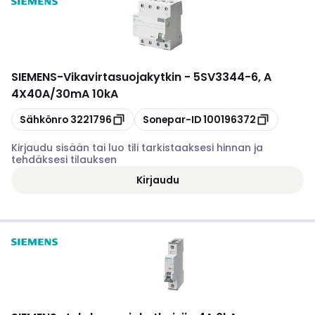
SIEMENS
-
Vikavirtasuojakytkin - 5SV3344-6, A
4X40A/30mA 10kA
Kopioi
Kopioi
Sähkönro
3221796
Sonepar-ID
100196372
Kirjaudu sisään tai luo tili tarkistaaksesi hinnan ja
tehdäksesi tilauksen
Kirjaudu