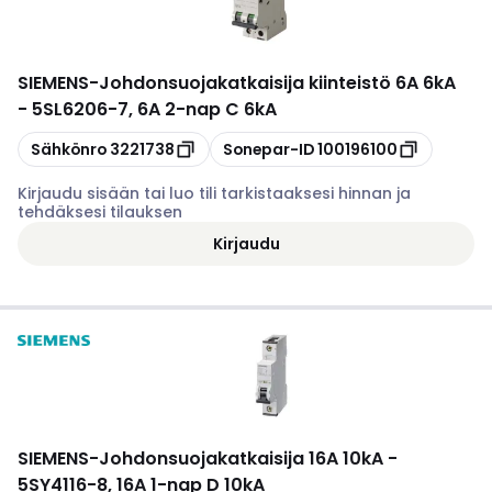
SIEMENS
-
Johdonsuojakatkaisija kiinteistö 6A 6kA
- 5SL6206-7, 6A 2-nap C 6kA
Kopioi
Kopioi
Sähkönro
3221738
Sonepar-ID
100196100
Kirjaudu sisään tai luo tili tarkistaaksesi hinnan ja
tehdäksesi tilauksen
Kirjaudu
SIEMENS
-
Johdonsuojakatkaisija 16A 10kA -
5SY4116-8, 16A 1-nap D 10kA