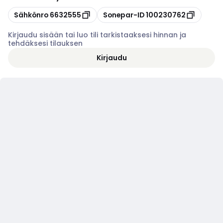
Kopioi
Kopioi
Sähkönro
6632555
Sonepar-ID
100230762
Kirjaudu sisään tai luo tili tarkistaaksesi hinnan ja
tehdäksesi tilauksen
Kirjaudu