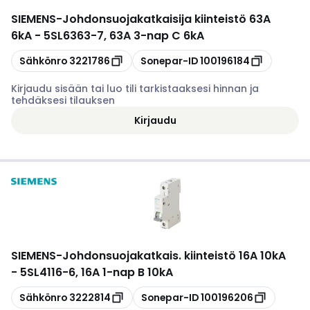
SIEMENS
-
Johdonsuojakatkaisija kiinteistö 63A
6kA - 5SL6363-7, 63A 3-nap C 6kA
Kopioi
Kopioi
Sähkönro
3221786
Sonepar-ID
100196184
Kirjaudu sisään tai luo tili tarkistaaksesi hinnan ja
tehdäksesi tilauksen
Kirjaudu
SIEMENS
-
Johdonsuojakatkais. kiinteistö 16A 10kA
- 5SL4116-6, 16A 1-nap B 10kA
Kopioi
Kopioi
Sähkönro
3222814
Sonepar-ID
100196206