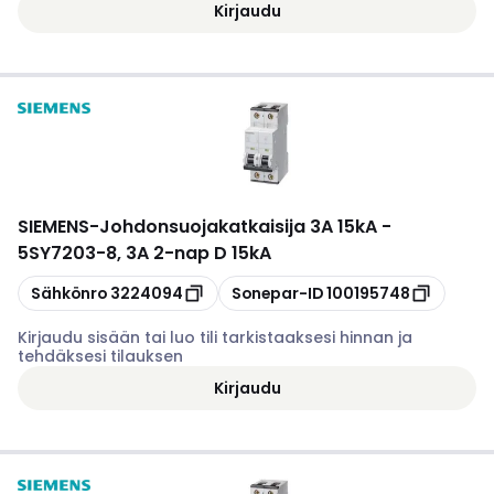
Kirjaudu
SIEMENS
-
Johdonsuojakatkaisija 3A 15kA -
5SY7203-8, 3A 2-nap D 15kA
Kopioi
Kopioi
Sähkönro
3224094
Sonepar-ID
100195748
Kirjaudu sisään tai luo tili tarkistaaksesi hinnan ja
tehdäksesi tilauksen
Kirjaudu