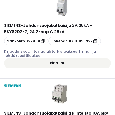
SIEMENS
-
Johdonsuojakatkaisija 2A 25kA -
5SY8202-7, 2A 2-nap C 25kA
Kopioi
Kopioi
Sähkönro
3224181
Sonepar-ID
100195922
Kirjaudu sisään tai luo tili tarkistaaksesi hinnan ja
tehdäksesi tilauksen
Kirjaudu
SIEMENS
-
Johdonsuojakatkaisija kiinteistö 10A 6kA