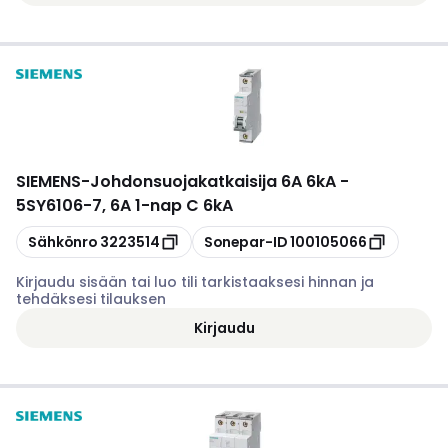
SIEMENS
-
Johdonsuojakatkaisija 6A 6kA -
5SY6106-7, 6A 1-nap C 6kA
Kopioi
Kopioi
Sähkönro
3223514
Sonepar-ID
100105066
Kirjaudu sisään tai luo tili tarkistaaksesi hinnan ja
tehdäksesi tilauksen
Kirjaudu