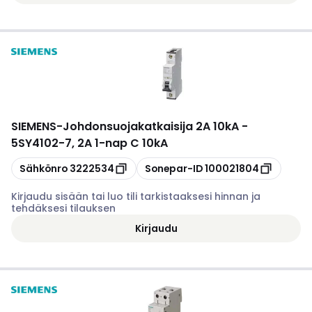
SIEMENS
-
Johdonsuojakatkaisija 2A 10kA -
5SY4102-7, 2A 1-nap C 10kA
Kopioi
Kopioi
Sähkönro
3222534
Sonepar-ID
100021804
Kirjaudu sisään tai luo tili tarkistaaksesi hinnan ja
tehdäksesi tilauksen
Kirjaudu