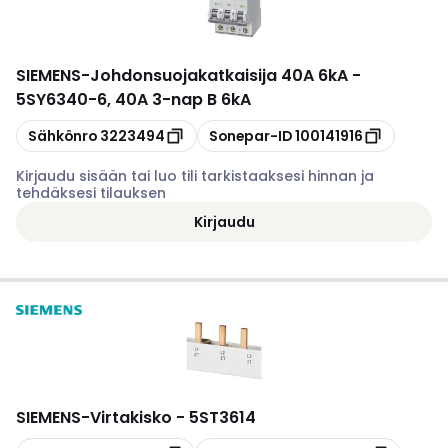
SIEMENS
-
Johdonsuojakatkaisija 40A 6kA -
5SY6340-6, 40A 3-nap B 6kA
Kopioi
Kopioi
Sähkönro
3223494
Sonepar-ID
100141916
Kirjaudu sisään tai luo tili tarkistaaksesi hinnan ja
tehdäksesi tilauksen
Kirjaudu
SIEMENS
-
Virtakisko - 5ST3614