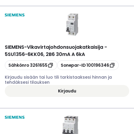
SIEMENS
-
Vikavirtajohdonsuojakatkaisija -
5SU1356-6KK06, 2B6 30mA A 6kA
Kopioi
Kopioi
Sähkönro
3261655
Sonepar-ID
100196346
Kirjaudu sisään tai luo tili tarkistaaksesi hinnan ja
tehdäksesi tilauksen
Kirjaudu