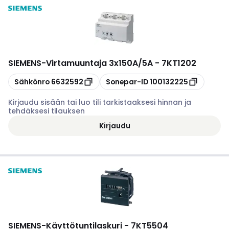
SIEMENS
-
Virtamuuntaja 3x150A/5A - 7KT1202
Kopioi
Kopioi
Sähkönro
6632592
Sonepar-ID
100132225
Kirjaudu sisään tai luo tili tarkistaaksesi hinnan ja
tehdäksesi tilauksen
Kirjaudu
SIEMENS
-
Käyttötuntilaskuri - 7KT5504