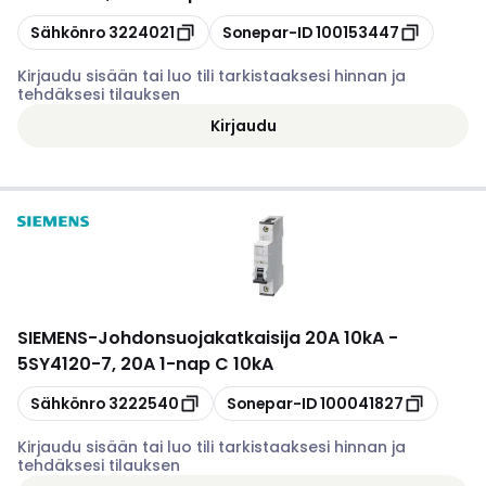
Kopioi
Kopioi
Sähkönro
3224021
Sonepar-ID
100153447
Kirjaudu sisään tai luo tili tarkistaaksesi hinnan ja
tehdäksesi tilauksen
Kirjaudu
SIEMENS
-
Johdonsuojakatkaisija 20A 10kA -
5SY4120-7, 20A 1-nap C 10kA
Kopioi
Kopioi
Sähkönro
3222540
Sonepar-ID
100041827
Kirjaudu sisään tai luo tili tarkistaaksesi hinnan ja
tehdäksesi tilauksen