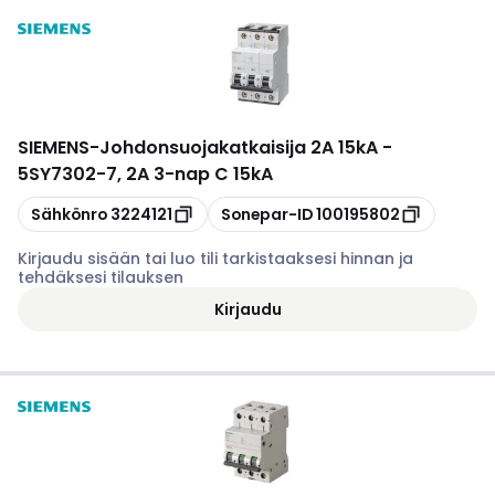
SIEMENS
-
Johdonsuojakatkaisija 2A 15kA -
5SY7302-7, 2A 3-nap C 15kA
Kopioi
Kopioi
Sähkönro
3224121
Sonepar-ID
100195802
Kirjaudu sisään tai luo tili tarkistaaksesi hinnan ja
tehdäksesi tilauksen
Kirjaudu