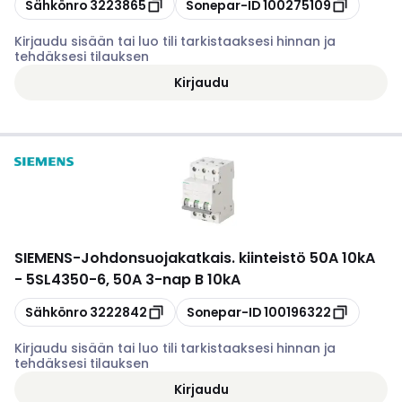
Kopioi
Kopioi
Sähkönro
3223865
Sonepar-ID
100275109
Kirjaudu sisään tai luo tili tarkistaaksesi hinnan ja
tehdäksesi tilauksen
Kirjaudu
SIEMENS
-
Johdonsuojakatkais. kiinteistö 50A 10kA
- 5SL4350-6, 50A 3-nap B 10kA
Kopioi
Kopioi
Sähkönro
3222842
Sonepar-ID
100196322
Kirjaudu sisään tai luo tili tarkistaaksesi hinnan ja
tehdäksesi tilauksen
Kirjaudu