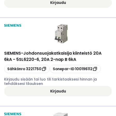
Kirjaudu
SIEMENS
-
Johdonsuojakatkaisija kiinteistö 20A
6kA - 5SL6220-6, 20A 2-nap B 6kA
Kopioi
Kopioi
Sähkönro
3221750
Sonepar-ID
100196112
Kirjaudu sisään tai luo tili tarkistaaksesi hinnan ja
tehdäksesi tilauksen
Kirjaudu