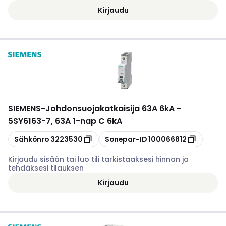
Kirjaudu
SIEMENS
-
Johdonsuojakatkaisija 63A 6kA -
5SY6163-7, 63A 1-nap C 6kA
Kopioi
Kopioi
Sähkönro
3223530
Sonepar-ID
100066812
Kirjaudu sisään tai luo tili tarkistaaksesi hinnan ja
tehdäksesi tilauksen
Kirjaudu