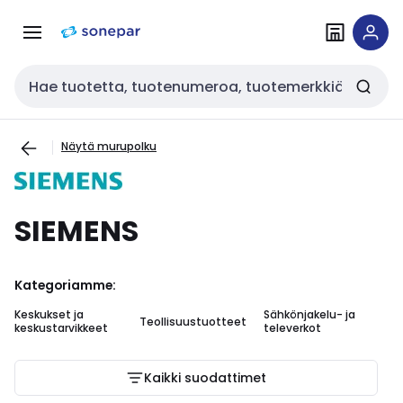
Siirry
Siirry
navigointiin
sisältöön
Haku
Näytä murupolku
SIEMENS
Kategoriamme:
Keskukset ja
Sähkönjakelu- ja
Teollisuustuotteet
As
keskustarvikkeet
televerkot
Kaikki suodattimet