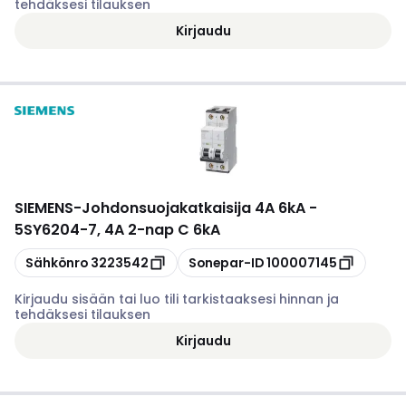
tehdäksesi tilauksen
Kirjaudu
SIEMENS
-
Johdonsuojakatkaisija 4A 6kA -
5SY6204-7, 4A 2-nap C 6kA
Kopioi
Kopioi
Sähkönro
3223542
Sonepar-ID
100007145
Kirjaudu sisään tai luo tili tarkistaaksesi hinnan ja
tehdäksesi tilauksen
Kirjaudu