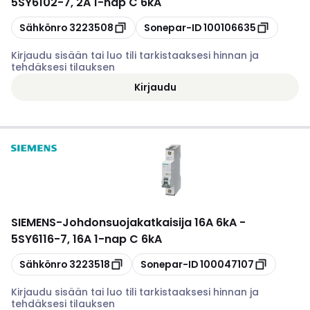
5SY6102-7, 2A 1-nap C 6kA
Kopioi
Kopioi
Sähkönro
3223508
Sonepar-ID
100106635
Kirjaudu sisään tai luo tili tarkistaaksesi hinnan ja
tehdäksesi tilauksen
Kirjaudu
SIEMENS
-
Johdonsuojakatkaisija 16A 6kA -
5SY6116-7, 16A 1-nap C 6kA
Kopioi
Kopioi
Sähkönro
3223518
Sonepar-ID
100047107
Kirjaudu sisään tai luo tili tarkistaaksesi hinnan ja
tehdäksesi tilauksen