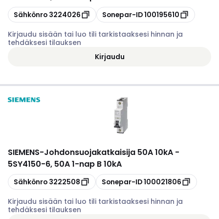
Kopioi
Kopioi
Sähkönro
3224026
Sonepar-ID
100195610
Kirjaudu sisään tai luo tili tarkistaaksesi hinnan ja
tehdäksesi tilauksen
Kirjaudu
SIEMENS
-
Johdonsuojakatkaisija 50A 10kA -
5SY4150-6, 50A 1-nap B 10kA
Kopioi
Kopioi
Sähkönro
3222508
Sonepar-ID
100021806
Kirjaudu sisään tai luo tili tarkistaaksesi hinnan ja
tehdäksesi tilauksen