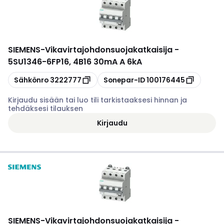
SIEMENS
-
Vikavirtajohdonsuojakatkaisija -
5SU1346-6FP16, 4B16 30mA A 6kA
Kopioi
Kopioi
Sähkönro
3222777
Sonepar-ID
100176445
Kirjaudu sisään tai luo tili tarkistaaksesi hinnan ja
tehdäksesi tilauksen
Kirjaudu
SIEMENS
-
Vikavirtajohdonsuojakatkaisija -