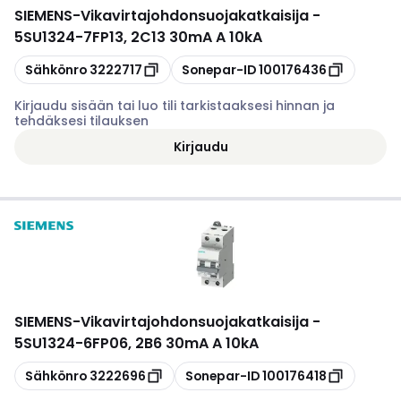
SIEMENS
-
Vikavirtajohdonsuojakatkaisija -
5SU1324-7FP13, 2C13 30mA A 10kA
Kopioi
Kopioi
Sähkönro
3222717
Sonepar-ID
100176436
Kirjaudu sisään tai luo tili tarkistaaksesi hinnan ja
tehdäksesi tilauksen
Kirjaudu
SIEMENS
-
Vikavirtajohdonsuojakatkaisija -
5SU1324-6FP06, 2B6 30mA A 10kA
Kopioi
Kopioi
Sähkönro
3222696
Sonepar-ID
100176418