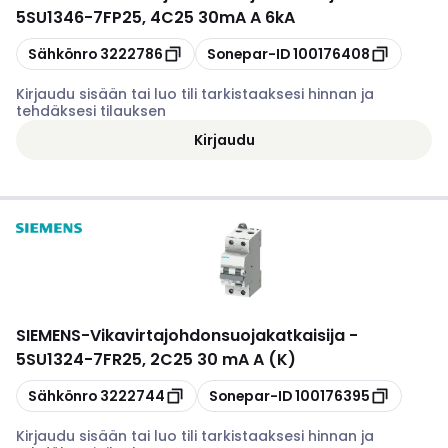
5SU1346-7FP25, 4C25 30mA A 6kA
Kopioi
Kopioi
Sähkönro
3222786
Sonepar-ID
100176408
Kirjaudu sisään tai luo tili tarkistaaksesi hinnan ja
tehdäksesi tilauksen
Kirjaudu
SIEMENS
-
Vikavirtajohdonsuojakatkaisija -
5SU1324-7FR25, 2C25 30 mA A (K)
Kopioi
Kopioi
Sähkönro
3222744
Sonepar-ID
100176395
Kirjaudu sisään tai luo tili tarkistaaksesi hinnan ja