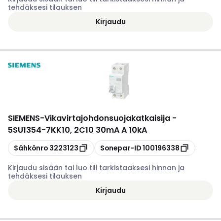
tehdäksesi tilauksen
Kirjaudu
SIEMENS
-
Vikavirtajohdonsuojakatkaisija -
5SU1354-7KK10, 2C10 30mA A 10kA
Kopioi
Kopioi
Sähkönro
3223123
Sonepar-ID
100196338
Kirjaudu sisään tai luo tili tarkistaaksesi hinnan ja
tehdäksesi tilauksen
Kirjaudu