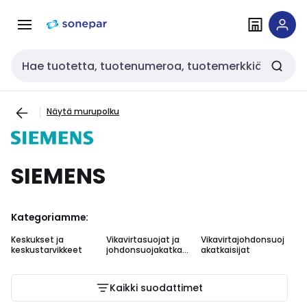
Siirry
Siirry
navigointiin
sisältöön
Haku
Näytä murupolku
SIEMENS
Kategoriamme:
Keskukset ja
Vikavirtasuojat ja
Vikavirtajohdonsuoj
Vi
keskustarvikkeet
johdonsuojakatkais
akatkaisijat
m
ijat
Kaikki suodattimet