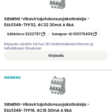
SIEMENS
-
Vikavirtajohdonsuojakatkaisija -
5SU1346-7FP32, 4C32 30mA A 6kA
Kopioi
Kopioi
Sähkönro
3222787
Sonepar-ID
100176409
Kirjaudu sisään tai luo tili tarkistaaksesi hinnan ja
tehdäksesi tilauksen
Kirjaudu
SIEMENS
-
Vikavirtajohdonsuojakatkaisija -
5SU1346-7FP16, 4C16 30mA A 6kA