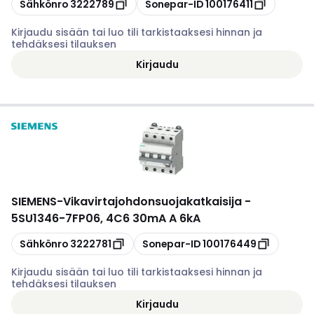
Kopioi
Kopioi
Sähkönro
3222789
Sonepar-ID
100176411
Kirjaudu sisään tai luo tili tarkistaaksesi hinnan ja
tehdäksesi tilauksen
Kirjaudu
SIEMENS
-
Vikavirtajohdonsuojakatkaisija -
5SU1346-7FP06, 4C6 30mA A 6kA
Kopioi
Kopioi
Sähkönro
3222781
Sonepar-ID
100176449
Kirjaudu sisään tai luo tili tarkistaaksesi hinnan ja
tehdäksesi tilauksen
Kirjaudu