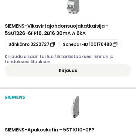
SIEMENS
-
Vikavirtajohdonsuojakatkaisija -
5SU1326-6FP16, 2B16 30mA A 6kA
Kopioi
Kopioi
Sähkönro
3222727
Sonepar-ID
100176488
Kirjaudu sisään tai luo tili tarkistaaksesi hinnan ja
tehdäksesi tilauksen
Kirjaudu
SIEMENS
-
Apukosketin - 5ST1010-0FP