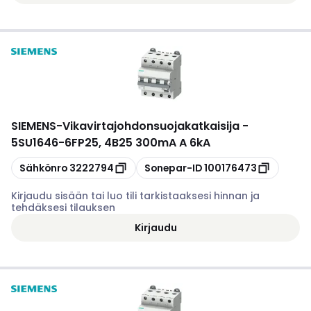
SIEMENS
-
Vikavirtajohdonsuojakatkaisija -
5SU1646-6FP25, 4B25 300mA A 6kA
Kopioi
Kopioi
Sähkönro
3222794
Sonepar-ID
100176473
Kirjaudu sisään tai luo tili tarkistaaksesi hinnan ja
tehdäksesi tilauksen
Kirjaudu