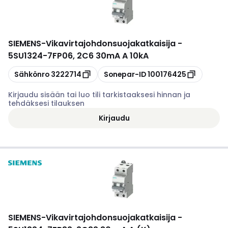
SIEMENS
-
Vikavirtajohdonsuojakatkaisija -
5SU1324-7FP06, 2C6 30mA A 10kA
Kopioi
Kopioi
Sähkönro
3222714
Sonepar-ID
100176425
Kirjaudu sisään tai luo tili tarkistaaksesi hinnan ja
tehdäksesi tilauksen
Kirjaudu
SIEMENS
-
Vikavirtajohdonsuojakatkaisija -