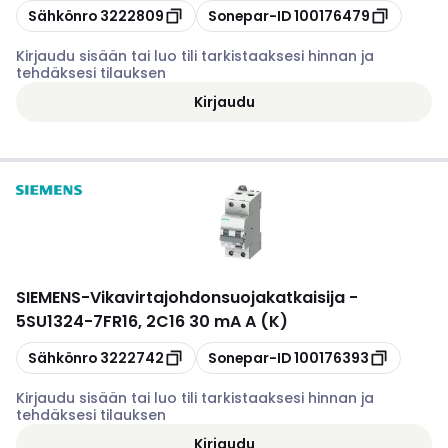
Kopioi
Kopioi
Sähkönro
3222809
Sonepar-ID
100176479
Kirjaudu sisään tai luo tili tarkistaaksesi hinnan ja
tehdäksesi tilauksen
Kirjaudu
SIEMENS
-
Vikavirtajohdonsuojakatkaisija -
5SU1324-7FR16, 2C16 30 mA A (K)
Kopioi
Kopioi
Sähkönro
3222742
Sonepar-ID
100176393
Kirjaudu sisään tai luo tili tarkistaaksesi hinnan ja
tehdäksesi tilauksen
Kirjaudu