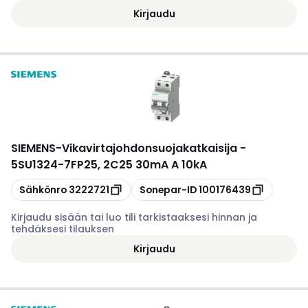
Kirjaudu
SIEMENS
-
Vikavirtajohdonsuojakatkaisija -
5SU1324-7FP25, 2C25 30mA A 10kA
Kopioi
Kopioi
Sähkönro
3222721
Sonepar-ID
100176439
Kirjaudu sisään tai luo tili tarkistaaksesi hinnan ja
tehdäksesi tilauksen
Kirjaudu