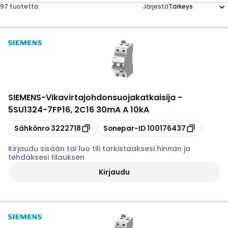
97 tuotetta
Järjestä
SIEMENS
-
Vikavirtajohdonsuojakatkaisija -
5SU1324-7FP16, 2C16 30mA A 10kA
Kopioi
Kopioi
Sähkönro
3222718
Sonepar-ID
100176437
Kirjaudu sisään tai luo tili tarkistaaksesi hinnan ja
tehdäksesi tilauksen
Kirjaudu