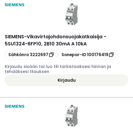
SIEMENS
-
Vikavirtajohdonsuojakatkaisija -
5SU1324-6FP10, 2B10 30mA A 10kA
Kopioi
Kopioi
Sähkönro
3222697
Sonepar-ID
100176419
Kirjaudu sisään tai luo tili tarkistaaksesi hinnan ja
tehdäksesi tilauksen
Kirjaudu