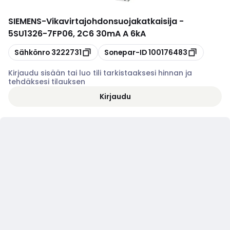
SIEMENS
-
Vikavirtajohdonsuojakatkaisija -
5SU1326-7FP06, 2C6 30mA A 6kA
Kopioi
Kopioi
Sähkönro
3222731
Sonepar-ID
100176483
Kirjaudu sisään tai luo tili tarkistaaksesi hinnan ja
tehdäksesi tilauksen
Kirjaudu