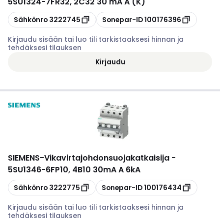
5SU1324-7FR32, 2C32 30 mA A (K)
Kopioi
Kopioi
Sähkönro
3222745
Sonepar-ID
100176396
Kirjaudu sisään tai luo tili tarkistaaksesi hinnan ja
tehdäksesi tilauksen
Kirjaudu
SIEMENS
-
Vikavirtajohdonsuojakatkaisija -
5SU1346-6FP10, 4B10 30mA A 6kA
Kopioi
Kopioi
Sähkönro
3222775
Sonepar-ID
100176434
Kirjaudu sisään tai luo tili tarkistaaksesi hinnan ja
tehdäksesi tilauksen