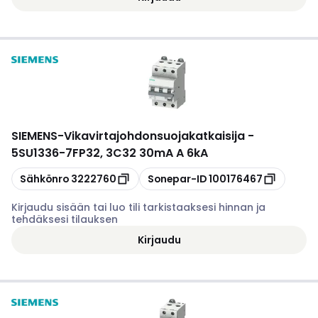
SIEMENS
-
Vikavirtajohdonsuojakatkaisija -
5SU1336-7FP32, 3C32 30mA A 6kA
Kopioi
Kopioi
Sähkönro
3222760
Sonepar-ID
100176467
Kirjaudu sisään tai luo tili tarkistaaksesi hinnan ja
tehdäksesi tilauksen
Kirjaudu