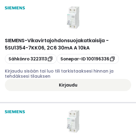
SIEMENS
-
Vikavirtajohdonsuojakatkaisija -
5SU1354-7KK06, 2C6 30mA A 10kA
Kopioi
Kopioi
Sähkönro
3223113
Sonepar-ID
100196336
Kirjaudu sisään tai luo tili tarkistaaksesi hinnan ja
tehdäksesi tilauksen
Kirjaudu