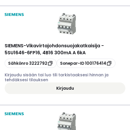
SIEMENS
-
Vikavirtajohdonsuojakatkaisija -
5SU1646-6FP16, 4B16 300mA A 6kA
Kopioi
Kopioi
Sähkönro
3222792
Sonepar-ID
100176414
Kirjaudu sisään tai luo tili tarkistaaksesi hinnan ja
tehdäksesi tilauksen
Kirjaudu