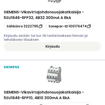
SIEMENS
-
Vikavirtajohdonsuojakatkaisija -
5SU1646-6FP32, 4B32 300mA A 6kA
Kopioi
Kopioi
Sähkönro
3222795
Sonepar-ID
100176474
Kirjaudu sisään tai luo tili tarkistaaksesi hinnan ja
tehdäksesi tilauksen
Kirjaudu
SIEMENS
-
Vikavirtajohdonsuojakatkaisija -
5SU1646-6FP10, 4B10 300mA A 6kA