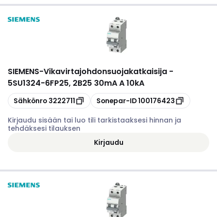
SIEMENS
-
Vikavirtajohdonsuojakatkaisija -
5SU1324-6FP25, 2B25 30mA A 10kA
Kopioi
Kopioi
Sähkönro
3222711
Sonepar-ID
100176423
Kirjaudu sisään tai luo tili tarkistaaksesi hinnan ja
tehdäksesi tilauksen
Kirjaudu