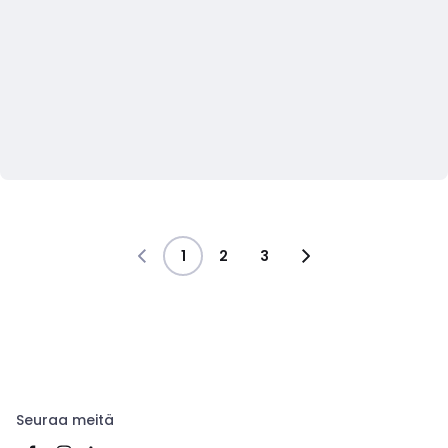
1
2
3
Seuraa meitä