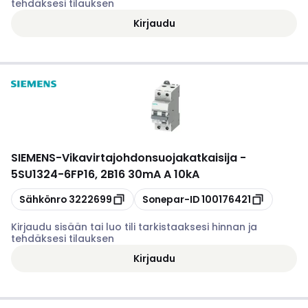
tehdäksesi tilauksen
Kirjaudu
SIEMENS
-
Vikavirtajohdonsuojakatkaisija -
5SU1324-6FP16, 2B16 30mA A 10kA
Kopioi
Kopioi
Sähkönro
3222699
Sonepar-ID
100176421
Kirjaudu sisään tai luo tili tarkistaaksesi hinnan ja
tehdäksesi tilauksen
Kirjaudu