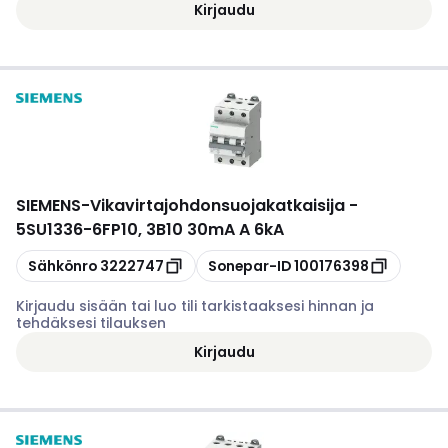
Kirjaudu
SIEMENS
-
Vikavirtajohdonsuojakatkaisija -
5SU1336-6FP10, 3B10 30mA A 6kA
Kopioi
Kopioi
Sähkönro
3222747
Sonepar-ID
100176398
Kirjaudu sisään tai luo tili tarkistaaksesi hinnan ja
tehdäksesi tilauksen
Kirjaudu