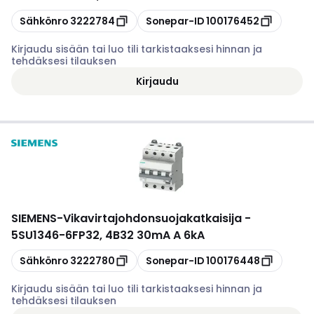
Kopioi
Kopioi
Sähkönro
3222784
Sonepar-ID
100176452
Kirjaudu sisään tai luo tili tarkistaaksesi hinnan ja
tehdäksesi tilauksen
Kirjaudu
SIEMENS
-
Vikavirtajohdonsuojakatkaisija -
5SU1346-6FP32, 4B32 30mA A 6kA
Kopioi
Kopioi
Sähkönro
3222780
Sonepar-ID
100176448
Kirjaudu sisään tai luo tili tarkistaaksesi hinnan ja
tehdäksesi tilauksen