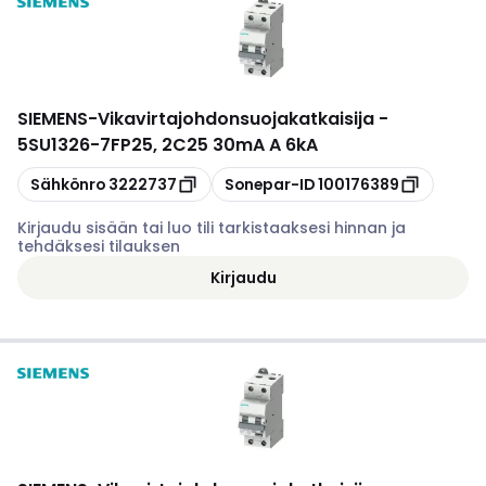
SIEMENS
-
Vikavirtajohdonsuojakatkaisija -
5SU1326-7FP25, 2C25 30mA A 6kA
Kopioi
Kopioi
Sähkönro
3222737
Sonepar-ID
100176389
Kirjaudu sisään tai luo tili tarkistaaksesi hinnan ja
tehdäksesi tilauksen
Kirjaudu