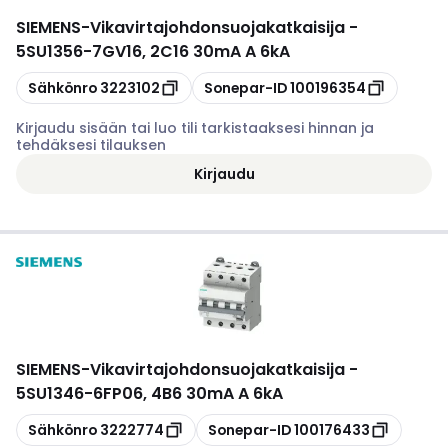
SIEMENS
-
Vikavirtajohdonsuojakatkaisija -
5SU1356-7GV16, 2C16 30mA A 6kA
Kopioi
Kopioi
Sähkönro
3223102
Sonepar-ID
100196354
Kirjaudu sisään tai luo tili tarkistaaksesi hinnan ja
tehdäksesi tilauksen
Kirjaudu
SIEMENS
-
Vikavirtajohdonsuojakatkaisija -
5SU1346-6FP06, 4B6 30mA A 6kA
Kopioi
Kopioi
Sähkönro
3222774
Sonepar-ID
100176433