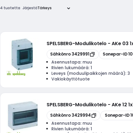
4 tuotetta
Järjestä
SPELSBERG
-
Modulikotelo - AKe 03 
Kopioi
Kopioi
Sähkönro
3429991
Sonepar-ID
1
Asennustapa:
muu
Rivien lukumäärä:
1
Leveys (moduulipaikkojen määrä):
3
Vakiokäyttötuote
SPELSBERG
-
Modulikotelo - AKe 12 1
Kopioi
Kopioi
Sähkönro
3429994
Sonepar-ID
1
Asennustapa:
muu
Rivien lukumäärä:
1