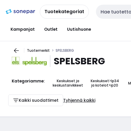
Siirry
Siirry
navigointiin
sisältöön
Tuotekategoriat
Haku
Kampanjat
Outlet
Uutishuone
Tuotemerkit
SPELSBERG
SPELSBERG
Kategoriamme:
Keskukset ja
Keskukset>Ip34
M
keskustarvikkeet
ja kotelot>ip20
Kaikki suodattimet
Tyhjennä kaikki