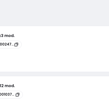
1x3 mod.
00024750
x12 mod.
00103788