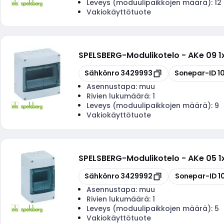
Leveys (moduulipaikkojen määrä):
12
Vakiokäyttötuote
SPELSBERG
-
Modulikotelo - AKe 09 
Kopioi
Kopioi
Sähkönro
3429993
Sonepar-ID
1
Asennustapa:
muu
Rivien lukumäärä:
1
Leveys (moduulipaikkojen määrä):
9
Vakiokäyttötuote
SPELSBERG
-
Modulikotelo - AKe 05 
Kopioi
Kopioi
Sähkönro
3429992
Sonepar-ID
1
Asennustapa:
muu
Rivien lukumäärä:
1
Leveys (moduulipaikkojen määrä):
5
Vakiokäyttötuote