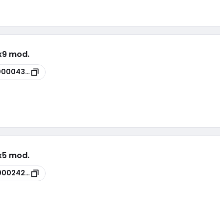
1x9 mod.
00004366
1x5 mod.
00024279