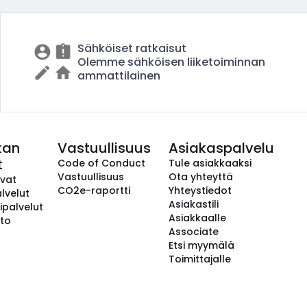
Sähköiset ratkaisut
Olemme sähköisen liiketoiminnan
ammattilainen
kan
Vastuullisuus
Asiakaspalvelu
t
Code of Conduct
Tule asiakkaaksi
Vastuullisuus
Ota yhteyttä
avat
CO2e-raportti
Yhteystiedot
lvelut
Asiakastili
ipalvelut
Asiakkaalle
to
Associate
Etsi myymälä
Toimittajalle