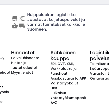
Huippuluokan logistiikka
Joustavat kuljetuspalvelut ja
varmat toimitukset kaikkialle
Suomeen.
Hinnastot
Sähköinen
Logistii
kauppa
palvelu
 Oy
Palveluhinnasto
Hinta- ja
EDI, OVT, XML,
Toimitust
tuotetiedostot
Verkkolasku ja
Lisäarvopa
aehdot
Myyntiehdot
Punchout
Varastoint
Asiakasvarasto APP
Omavaras
Valintatyökalut
ct
UKK
ynnin
Julkaisut
Yhteistyökumppanit
se
A-Z