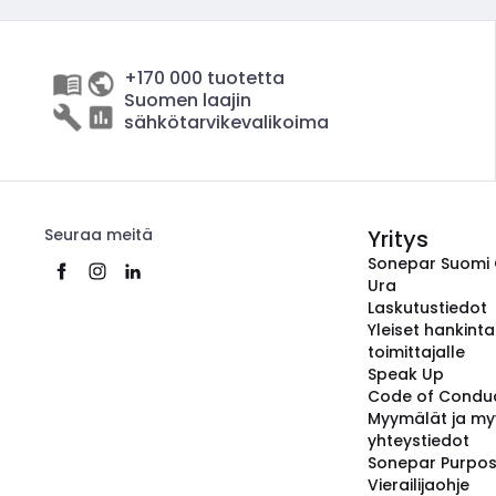
+170 000 tuotetta
Suomen laajin
sähkötarvikevalikoima
Seuraa meitä
Yritys
Sonepar Suomi
Ura
Laskutustiedot
Yleiset hankint
toimittajalle
Speak Up
Code of Condu
Myymälät ja my
yhteystiedot
Sonepar Purpo
Vierailijaohje