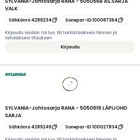
SYLVANIA
-
Johtosarja RANA - 5050568 AS.SARJA
VALK
Kopioi
Kopioi
Sähkönro
4289234
Sonepar-ID
100087364
Kirjaudu sisään tai luo tili tarkistaaksesi hinnan ja
tehdäksesi tilauksen
Kirjaudu
SYLVANIA
-
Johtosarja RANA - 5050616 LÄPIJOHD
SARJA
Kopioi
Kopioi
Sähkönro
4289249
Sonepar-ID
100027834
Kirjaudu sisään tai luo tili tarkistaaksesi hinnan ja