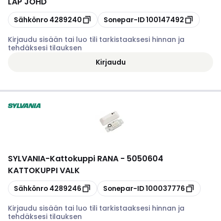
LÄP JOHD
Kopioi
Kopioi
Sähkönro
4289240
Sonepar-ID
100147492
Kirjaudu sisään tai luo tili tarkistaaksesi hinnan ja
tehdäksesi tilauksen
Kirjaudu
SYLVANIA
-
Kattokuppi RANA - 5050604
KATTOKUPPI VALK
Kopioi
Kopioi
Sähkönro
4289246
Sonepar-ID
100037776
Kirjaudu sisään tai luo tili tarkistaaksesi hinnan ja
tehdäksesi tilauksen