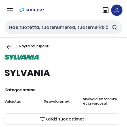
Siirry
Siirry
navigointiin
sisältöön
Haku
Näytä murupolku
SYLVANIA
Kategoriamme:
Sisävalaisintarvikke
Valaistus
Sisävalaisimet
et ja varaosat
Kaikki suodattimet