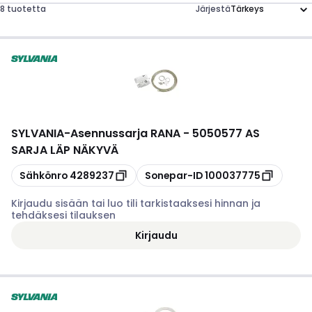
8 tuotetta
Järjestä
SYLVANIA
-
Asennussarja RANA - 5050577 AS
SARJA LÄP NÄKYVÄ
Kopioi
Kopioi
Sähkönro
4289237
Sonepar-ID
100037775
Kirjaudu sisään tai luo tili tarkistaaksesi hinnan ja
tehdäksesi tilauksen
Kirjaudu