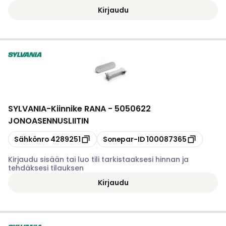
Kirjaudu
SYLVANIA
-
Kiinnike RANA - 5050622
JONOASENNUSLIITIN
Kopioi
Kopioi
Sähkönro
4289251
Sonepar-ID
100087365
Kirjaudu sisään tai luo tili tarkistaaksesi hinnan ja
tehdäksesi tilauksen
Kirjaudu