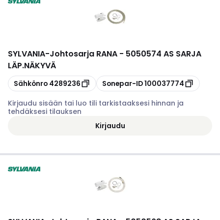
SYLVANIA
-
Johtosarja RANA - 5050574 AS SARJA
LÄP.NÄKYVÄ
Kopioi
Kopioi
Sähkönro
4289236
Sonepar-ID
100037774
Kirjaudu sisään tai luo tili tarkistaaksesi hinnan ja
tehdäksesi tilauksen
Kirjaudu