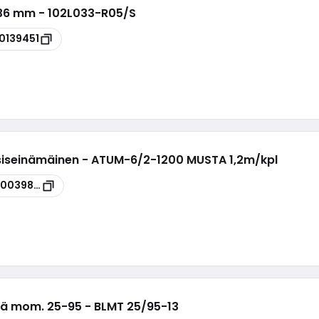
-36 mm - 102L033-R05/S
0139451
ksiseinämäinen - ATUM-6/2-1200 MUSTA 1,2m/kpl
00039887
kä mom. 25-95 - BLMT 25/95-13