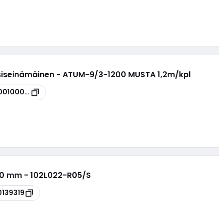
ksiseinämäinen - ATUM-9/3-1200 MUSTA 1,2m/kpl
00100090
20 mm - 102L022-R05/S
0139319