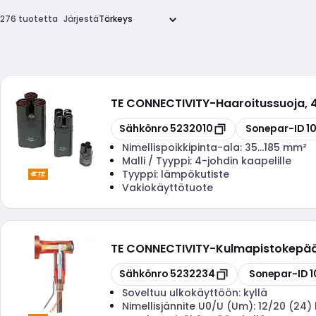
276 tuotetta
Järjestä
TE CONNECTIVITY
-
Haaroitussuoja,
Kopioi
Kopioi
Sähkönro
5232010
Sonepar-ID
1
Nimellispoikkipinta-ala:
35...185 mm²
Malli / Tyyppi:
4-johdin kaapelille
Tyyppi:
lämpökutiste
Vakiokäyttötuote
TE CONNECTIVITY
-
Kulmapistokepää
Kopioi
Kopioi
Sähkönro
5232234
Sonepar-ID
1
Soveltuu ulkokäyttöön:
kyllä
Nimellisjännite U0/U (Um):
12/20 (24)