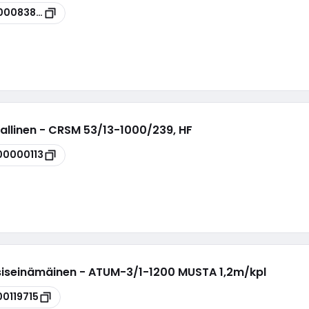
00083862
mallinen - CRSM 53/13-1000/239, HF
00000113
ksiseinämäinen - ATUM-3/1-1200 MUSTA 1,2m/kpl
00119715