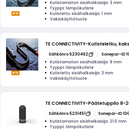
Kutistamaton sisähalkaisija:
3 mm
Tyyppi:
lämpökutiste
Kutistettu sisähalkaisija:
1 mm
Vakiokäyttötuote
TE CONNECTIVITY
-
Kutisteletku, ka
Kopioi
Kopioi
Sähkönro
5230462
Sonepar-ID
1
Kutistamaton sisähalkaisija:
9 mm
Tyyppi:
lämpökutiste
Kutistettu sisähalkaisija:
3 mm
Vakiokäyttötuote
TE CONNECTIVITY
-
Päätetuppilo 8-
Kopioi
Kopioi
Sähkönro
5231451
Sonepar-ID
10
Kutistamaton sisähalkaisija:
21.5 mm
Tyyppi:
lämpökutiste