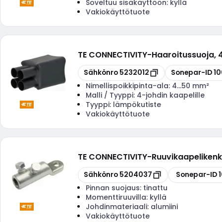
Soveltuu sisäkäyttöön:
kyllä
Vakiokäyttötuote
TE CONNECTIVITY
-
Haaroitussuoja,
Kopioi
Kopioi
Sähkönro
5232012
Sonepar-ID
1
Nimellispoikkipinta-ala:
4...50 mm²
Malli / Tyyppi:
4-johdin kaapelille
Tyyppi:
lämpökutiste
Vakiokäyttötuote
TE CONNECTIVITY
-
Ruuvikaapeliken
Kopioi
Kopioi
Sähkönro
5204037
Sonepar-ID
Pinnan suojaus:
tinattu
Momenttiruuvilla:
kyllä
Johdinmateriaali:
alumiini
Vakiokäyttötuote