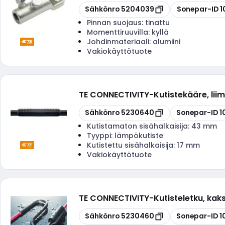
Kopioi
Kopioi
Sähkönro
5204039
Sonepar-ID
1
Pinnan suojaus:
tinattu
Momenttiruuvilla:
kyllä
Johdinmateriaali:
alumiini
Vakiokäyttötuote
TE CONNECTIVITY
-
Kutistekääre, lii
Kopioi
Kopioi
Sähkönro
5230640
Sonepar-ID
1
Kutistamaton sisähalkaisija:
43 mm
Tyyppi:
lämpökutiste
Kutistettu sisähalkaisija:
17 mm
Vakiokäyttötuote
TE CONNECTIVITY
-
Kutisteletku, ka
Kopioi
Kopioi
Sähkönro
5230460
Sonepar-ID
1