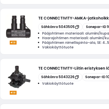
TE CONNECTIVITY
-
AMKA-jatkoholkki
Kopioi
Kopioi
Sähkönro
5043505
Sonepar-ID
1
Pääjohtimen materiaali:
alumiini/kupa
Haarajohtimen materiaali:
alumiini/ku
Pääjohtimen nimellispinta-ala, SE:
4..
Vakiokäyttötuote
TE CONNECTIVITY
-
Liitin eristykse
Kopioi
Kopioi
Sähkönro
5043226
Sonepar-ID
1
Vakiokäyttötuote