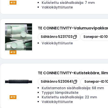
Kutistettu sisähalkaisija:
7 mm
Vakiokäyttötuote
TE CONNECTIVITY
-
Valumuovipakkaus
Kopioi
Kopioi
Sähkönro
5231703
Sonepar-ID
1
Vakiokäyttötuote
TE CONNECTIVITY
-
Kutistekääre, li
Kopioi
Kopioi
Sähkönro
5230641
Sonepar-ID
1
Kutistamaton sisähalkaisija:
68 mm
Tyyppi:
lämpökutiste
Kutistettu sisähalkaisija:
22 mm
Vakiokäyttötuote