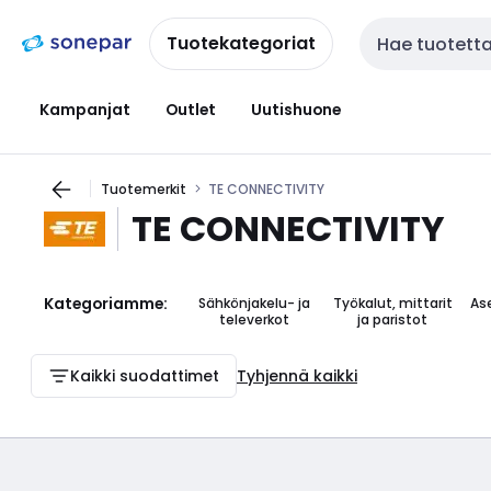
Siirry
Siirry
navigointiin
sisältöön
Tuotekategoriat
Haku
Kampanjat
Outlet
Uutishuone
Tuotemerkit
TE CONNECTIVITY
TE CONNECTIVITY
Kategoriamme:
Sähkönjakelu- ja
Työkalut, mittarit
As
televerkot
ja paristot
Kaikki suodattimet
Tyhjennä kaikki