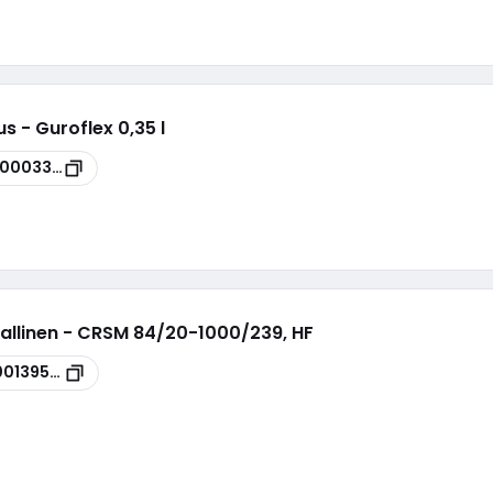
 - Guroflex 0,35 l
00003349
imallinen - CRSM 84/20-1000/239, HF
00139593