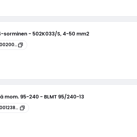
 4-sorminen - 502K033/S, 4-50 mm2
00020036
kä mom. 95-240 - BLMT 95/240-13
100123889