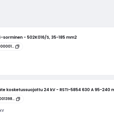
 4-sorminen - 502K016/S, 35-185 mm2
00000106
te kosketussuojattu 24 kV - RSTI-5854 630 A 95-240 
00139885
 kV