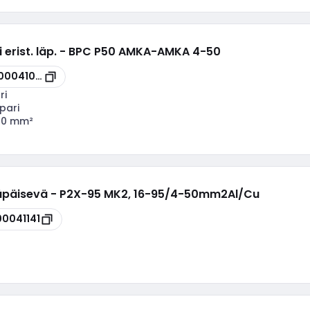
 erist. läp. - BPC P50 AMKA-AMKA 4-50
00041078
ri
pari
.50 mm²
n läpäisevä - P2X-95 MK2, 16-95/4-50mm2Al/Cu
00041141