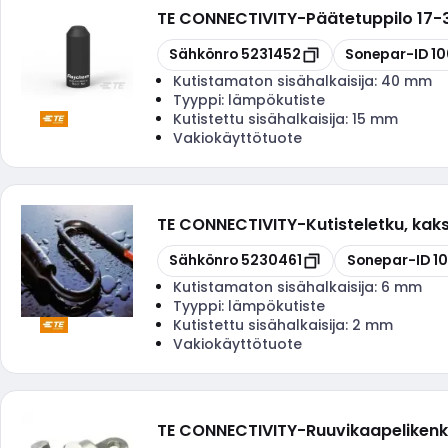
TE CONNECTIVITY
-
Päätetuppilo 17
Kopioi
Kopioi
Sähkönro
5231452
Sonepar-ID
10
Kutistamaton sisähalkaisija:
40 mm
Tyyppi:
lämpökutiste
Kutistettu sisähalkaisija:
15 mm
Vakiokäyttötuote
TE CONNECTIVITY
-
Kutisteletku, ka
Kopioi
Kopioi
Sähkönro
5230461
Sonepar-ID
1
Kutistamaton sisähalkaisija:
6 mm
Tyyppi:
lämpökutiste
Kutistettu sisähalkaisija:
2 mm
Vakiokäyttötuote
TE CONNECTIVITY
-
Ruuvikaapeliken