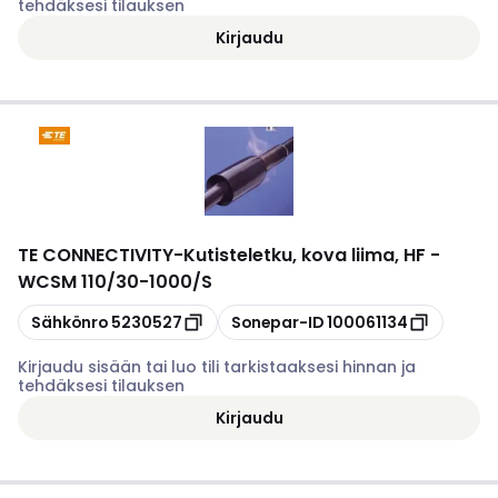
tehdäksesi tilauksen
Kirjaudu
TE CONNECTIVITY
-
Kutisteletku, kova liima, HF -
WCSM 110/30-1000/S
Kopioi
Kopioi
Sähkönro
5230527
Sonepar-ID
100061134
Kirjaudu sisään tai luo tili tarkistaaksesi hinnan ja
tehdäksesi tilauksen
Kirjaudu