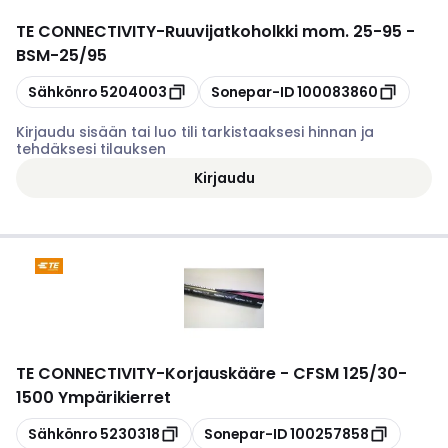
TE CONNECTIVITY
-
Ruuvijatkoholkki mom. 25-95 -
BSM-25/95
Kopioi
Kopioi
Sähkönro
5204003
Sonepar-ID
100083860
Kirjaudu sisään tai luo tili tarkistaaksesi hinnan ja
tehdäksesi tilauksen
Kirjaudu
TE CONNECTIVITY
-
Korjauskääre - CFSM 125/30-
1500 Ympärikierret
Kopioi
Kopioi
Sähkönro
5230318
Sonepar-ID
100257858