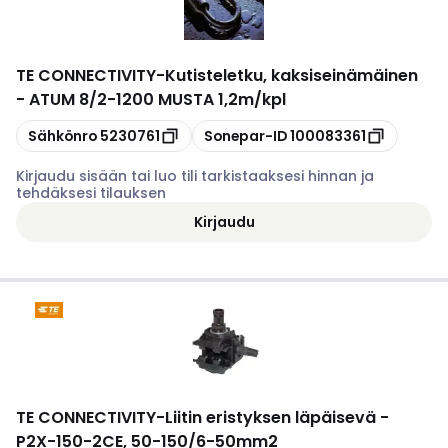
TE CONNECTIVITY
-
Kutisteletku, kaksiseinämäinen
- ATUM 8/2-1200 MUSTA 1,2m/kpl
Kopioi
Kopioi
Sähkönro
5230761
Sonepar-ID
100083361
Kirjaudu sisään tai luo tili tarkistaaksesi hinnan ja
tehdäksesi tilauksen
Kirjaudu
TE CONNECTIVITY
-
Liitin eristyksen läpäisevä -
P2X-150-2CE, 50-150/6-50mm2