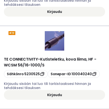
Kirjaudu sisään tai luo tili tarkistaaksesi hinnan ja
tehdäksesi tilauksen
Kirjaudu
TE CONNECTIVITY
-
Kutisteletku, kova liima, HF -
WCSM 56/16-1000/S
Kopioi
Kopioi
Sähkönro
5230525
Sonepar-ID
100040240
Kirjaudu sisään tai luo tili tarkistaaksesi hinnan ja
tehdäksesi tilauksen
Kirjaudu