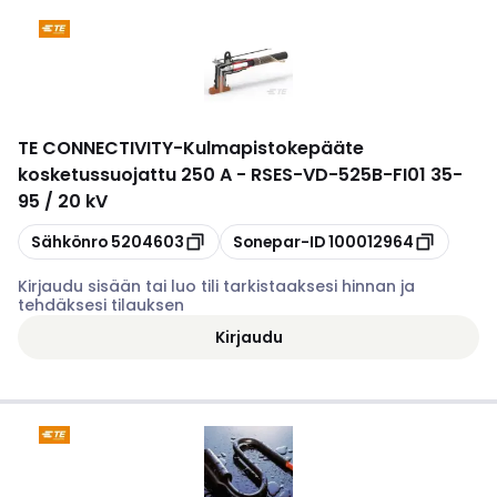
TE CONNECTIVITY
-
Kulmapistokepääte
kosketussuojattu 250 A - RSES-VD-525B-FI01 35-
95 / 20 kV
Kopioi
Kopioi
Sähkönro
5204603
Sonepar-ID
100012964
Kirjaudu sisään tai luo tili tarkistaaksesi hinnan ja
tehdäksesi tilauksen
Kirjaudu