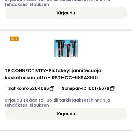
tehdäksesi tilauksen
Kirjaudu
TE CONNECTIVITY
-
Pistokeylijännitesuoja
kosketussuojattu - RSTI-CC-68SA3610
Kopioi
Kopioi
Sähkönro
5204066
Sonepar-ID
100175679
Kirjaudu sisään tai luo tili tarkistaaksesi hinnan ja
tehdäksesi tilauksen
Kirjaudu