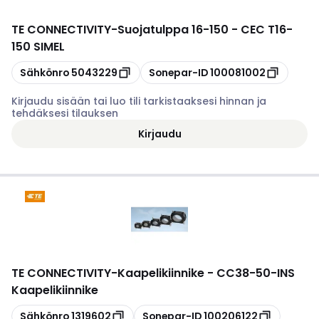
TE CONNECTIVITY
-
Suojatulppa 16-150 - CEC T16-
150 SIMEL
Kopioi
Kopioi
Sähkönro
5043229
Sonepar-ID
100081002
Kirjaudu sisään tai luo tili tarkistaaksesi hinnan ja
tehdäksesi tilauksen
Kirjaudu
TE CONNECTIVITY
-
Kaapelikiinnike - CC38-50-INS
Kaapelikiinnike
Kopioi
Kopioi
Sähkönro
1319602
Sonepar-ID
100206122