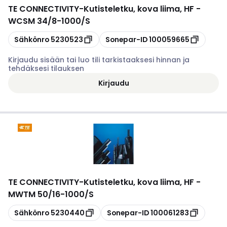
TE CONNECTIVITY
-
Kutisteletku, kova liima, HF -
WCSM 34/8-1000/S
Kopioi
Kopioi
Sähkönro
5230523
Sonepar-ID
100059665
Kirjaudu sisään tai luo tili tarkistaaksesi hinnan ja
tehdäksesi tilauksen
Kirjaudu
TE CONNECTIVITY
-
Kutisteletku, kova liima, HF -
MWTM 50/16-1000/S
Kopioi
Kopioi
Sähkönro
5230440
Sonepar-ID
100061283