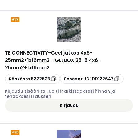
TE CONNECTIVITY
-
Geelijatkos 4x6-
25mm2+1x16mm2 - GELBOX 25-5 4x6-
25mm2+1x16mm2
Kopioi
Kopioi
Sähkönro
5272525
Sonepar-ID
100122647
Kirjaudu sisään tai luo tili tarkistaaksesi hinnan ja
tehdäksesi tilauksen
Kirjaudu