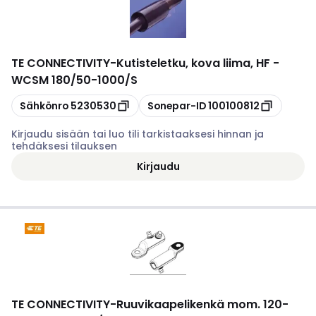
TE CONNECTIVITY
-
Kutisteletku, kova liima, HF -
WCSM 180/50-1000/S
Kopioi
Kopioi
Sähkönro
5230530
Sonepar-ID
100100812
Kirjaudu sisään tai luo tili tarkistaaksesi hinnan ja
tehdäksesi tilauksen
Kirjaudu
TE CONNECTIVITY
-
Ruuvikaapelikenkä mom. 120-