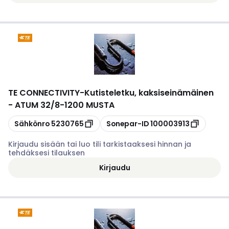
TE CONNECTIVITY
-
Kutisteletku, kaksiseinämäinen
- ATUM 32/8-1200 MUSTA
Kopioi
Kopioi
Sähkönro
5230765
Sonepar-ID
100003913
Kirjaudu sisään tai luo tili tarkistaaksesi hinnan ja
tehdäksesi tilauksen
Kirjaudu