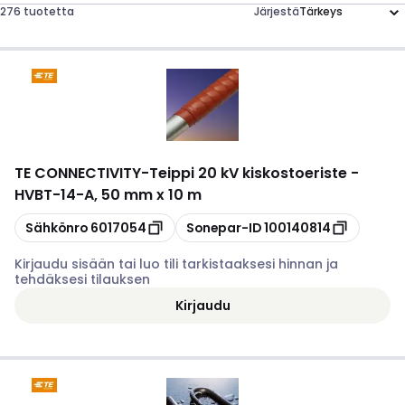
276 tuotetta
Järjestä
TE CONNECTIVITY
-
Teippi 20 kV kiskostoeriste -
HVBT-14-A, 50 mm x 10 m
Kopioi
Kopioi
Sähkönro
6017054
Sonepar-ID
100140814
Kirjaudu sisään tai luo tili tarkistaaksesi hinnan ja
tehdäksesi tilauksen
Kirjaudu