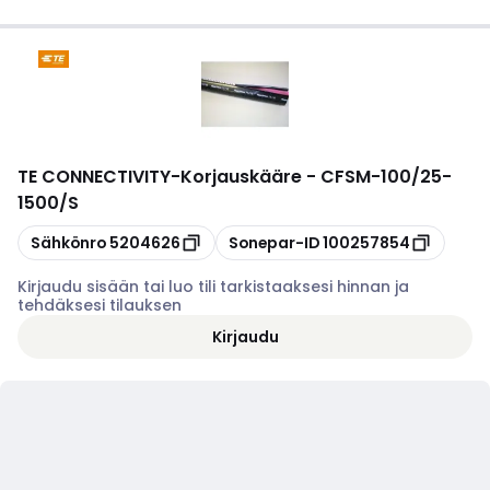
TE CONNECTIVITY
-
Korjauskääre - CFSM-100/25-
1500/S
Kopioi
Kopioi
Sähkönro
5204626
Sonepar-ID
100257854
Kirjaudu sisään tai luo tili tarkistaaksesi hinnan ja
tehdäksesi tilauksen
Kirjaudu