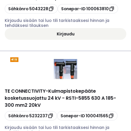
Kopioi
Kopioi
Sähkönro
5043228
Sonepar-ID
100063810
Kirjaudu sisään tai luo tili tarkistaaksesi hinnan ja
tehdäksesi tilauksen
Kirjaudu
TE CONNECTIVITY
-
Kulmapistokepääte
kosketussuojattu 24 kV - RSTI-5855 630 A 185-
300 mm2 20kV
Kopioi
Kopioi
Sähkönro
5232237
Sonepar-ID
100041565
Kirjaudu sisään tai luo tili tarkistaaksesi hinnan ja