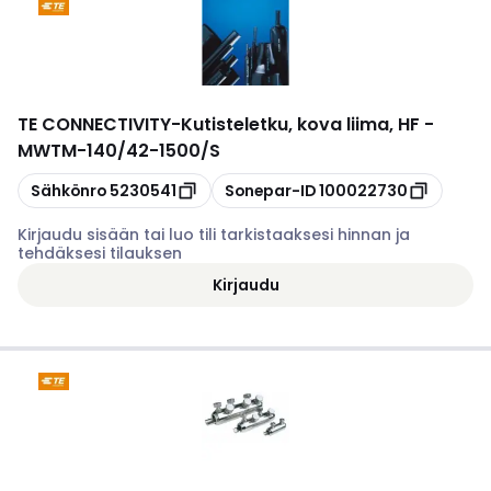
TE CONNECTIVITY
-
Kutisteletku, kova liima, HF -
MWTM-140/42-1500/S
Kopioi
Kopioi
Sähkönro
5230541
Sonepar-ID
100022730
Kirjaudu sisään tai luo tili tarkistaaksesi hinnan ja
tehdäksesi tilauksen
Kirjaudu