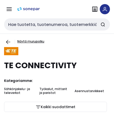
Siirry
Siirry
navigointiin
sisältöön
Haku
Näytä murupolku
TE CONNECTIVITY
Kategoriamme:
Sähkönjakelu- ja
Työkalut, mittarit
Asennustarvikkeet
Ou
televerkot
ja paristot
Kaikki suodattimet