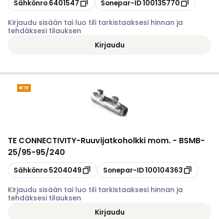
Kopioi
Kopioi
Sähkönro
6401547
Sonepar-ID
100135770
Kirjaudu sisään tai luo tili tarkistaaksesi hinnan ja
tehdäksesi tilauksen
Kirjaudu
TE CONNECTIVITY
-
Ruuvijatkoholkki mom. - BSMB-
25/95-95/240
Kopioi
Kopioi
Sähkönro
5204049
Sonepar-ID
100104363
Kirjaudu sisään tai luo tili tarkistaaksesi hinnan ja
tehdäksesi tilauksen
Kirjaudu