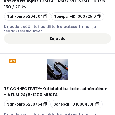
kosketussuojattu 250 A - RSES-VD-525D-FI01 95-
150 / 20 kV
Kopioi
Kopioi
Sähkönro
5204604
Sonepar-ID
100072510
Kirjaudu sisään tai luo tili tarkistaaksesi hinnan ja
tehdäksesi tilauksen
Kirjaudu
TE CONNECTIVITY
-
Kutisteletku, kaksiseinämäinen
- ATUM 24/6-1200 MUSTA
Kopioi
Kopioi
Sähkönro
5230764
Sonepar-ID
100043911
Kirjaudu sisään tai luo tili tarkistaaksesi hinnan ja