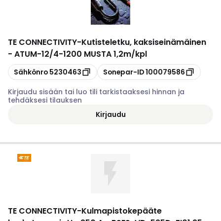
TE CONNECTIVITY
-
Kutisteletku, kaksiseinämäinen
- ATUM-12/4-1200 MUSTA 1,2m/kpl
Kopioi
Kopioi
Sähkönro
5230463
Sonepar-ID
100079586
Kirjaudu sisään tai luo tili tarkistaaksesi hinnan ja
tehdäksesi tilauksen
Kirjaudu
TE CONNECTIVITY
-
Kulmapistokepääte