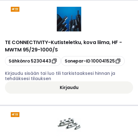
TE CONNECTIVITY
-
Kutisteletku, kova liima, HF -
MWTM 95/29-1000/S
Kopioi
Kopioi
Sähkönro
5230443
Sonepar-ID
100041525
Kirjaudu sisään tai luo tili tarkistaaksesi hinnan ja
tehdäksesi tilauksen
Kirjaudu