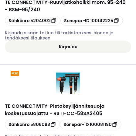
TE CONNECTIVITY
-
Ruuvijatkoholkki mom. 95-240
- BSM-95/240
Kopioi
Kopioi
Sähkönro
5204002
Sonepar-ID
100142225
Kirjaudu sisään tai luo tili tarkistaaksesi hinnan ja
tehdäksesi tilauksen
Kirjaudu
TE CONNECTIVITY
-
Pistokeylijännitesuoja
kosketussuojattu - RSTI-CC-58SA2405
Kopioi
Kopioi
Sähkönro
5806088
Sonepar-ID
100081190