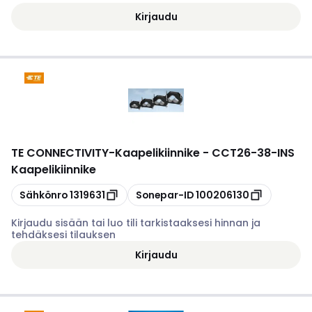
Kirjaudu
TE CONNECTIVITY
-
Kaapelikiinnike - CCT26-38-INS
Kaapelikiinnike
Kopioi
Kopioi
Sähkönro
1319631
Sonepar-ID
100206130
Kirjaudu sisään tai luo tili tarkistaaksesi hinnan ja
tehdäksesi tilauksen
Kirjaudu