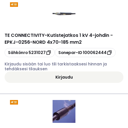
TE CONNECTIVITY
-
Kutistejatkos 1 kV 4-johdin -
EPKJ-0256-NORD 4x70-185 mm2
Kopioi
Kopioi
Sähkönro
5231027
Sonepar-ID
100062444
Kirjaudu sisään tai luo tili tarkistaaksesi hinnan ja
tehdäksesi tilauksen
Kirjaudu