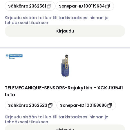
Kopioi
Kopioi
Sähkönro
2362561
Sonepar-ID
100119634
Kirjaudu sisään tai luo tili tarkistaaksesi hinnan ja
tehdäksesi tilauksen
Kirjaudu
TELEMECANIQUE-SENSORS
-
Rajakytkin - XCKJ10541
1s 1a
Kopioi
Kopioi
Sähkönro
2362523
Sonepar-ID
100158686
Kirjaudu sisään tai luo tili tarkistaaksesi hinnan ja
tehdäksesi tilauksen