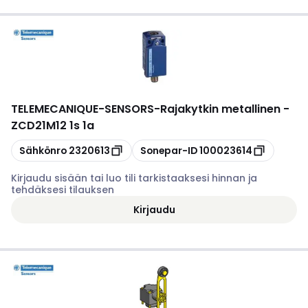
TELEMECANIQUE-SENSORS
-
Rajakytkin metallinen -
ZCD21M12 1s 1a
Kopioi
Kopioi
Sähkönro
2320613
Sonepar-ID
100023614
Kirjaudu sisään tai luo tili tarkistaaksesi hinnan ja
tehdäksesi tilauksen
Kirjaudu