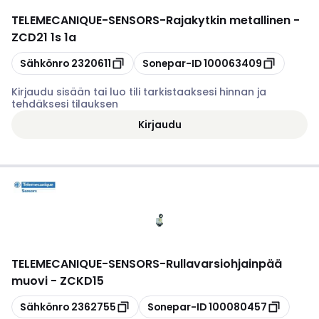
TELEMECANIQUE-SENSORS
-
Rajakytkin metallinen -
ZCD21 1s 1a
Kopioi
Kopioi
Sähkönro
2320611
Sonepar-ID
100063409
Kirjaudu sisään tai luo tili tarkistaaksesi hinnan ja
tehdäksesi tilauksen
Kirjaudu
TELEMECANIQUE-SENSORS
-
Rullavarsiohjainpää
muovi - ZCKD15
Kopioi
Kopioi
Sähkönro
2362755
Sonepar-ID
100080457