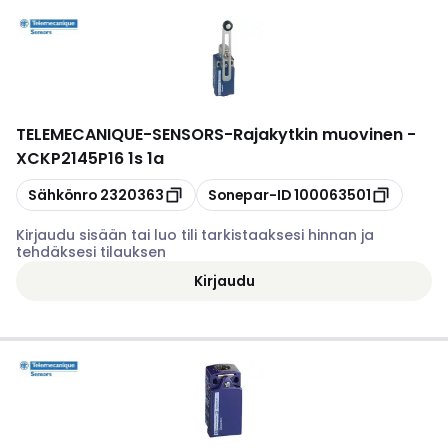
TELEMECANIQUE-SENSORS
-
Rajakytkin muovinen -
XCKP2145P16 1s 1a
Kopioi
Kopioi
Sähkönro
2320363
Sonepar-ID
100063501
Kirjaudu sisään tai luo tili tarkistaaksesi hinnan ja
tehdäksesi tilauksen
Kirjaudu