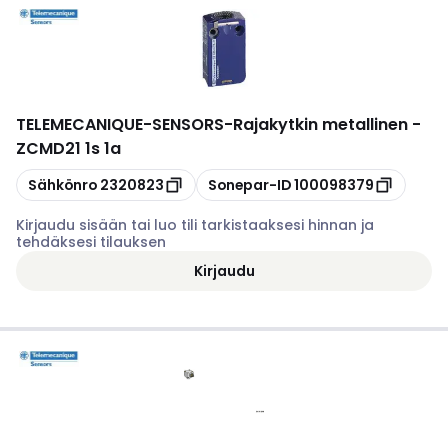
TELEMECANIQUE-SENSORS
-
Rajakytkin metallinen -
ZCMD21 1s 1a
Kopioi
Kopioi
Sähkönro
2320823
Sonepar-ID
100098379
Kirjaudu sisään tai luo tili tarkistaaksesi hinnan ja
tehdäksesi tilauksen
Kirjaudu