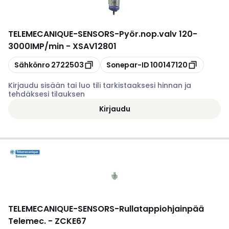
TELEMECANIQUE-SENSORS
-
Pyör.nop.valv 120-
3000IMP/min - XSAV12801
Kopioi
Kopioi
Sähkönro
2722503
Sonepar-ID
100147120
Kirjaudu sisään tai luo tili tarkistaaksesi hinnan ja
tehdäksesi tilauksen
Kirjaudu
TELEMECANIQUE-SENSORS
-
Rullatappiohjainpää
Telemec. - ZCKE67