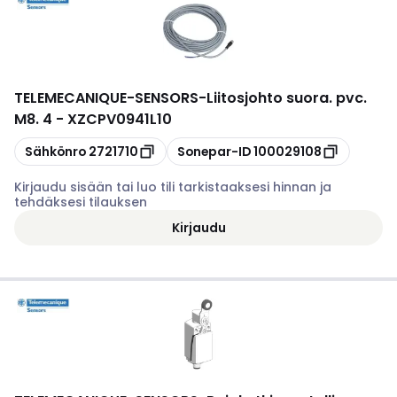
TELEMECANIQUE-SENSORS
-
Liitosjohto suora. pvc.
M8. 4 - XZCPV0941L10
Kopioi
Kopioi
Sähkönro
2721710
Sonepar-ID
100029108
Kirjaudu sisään tai luo tili tarkistaaksesi hinnan ja
tehdäksesi tilauksen
Kirjaudu