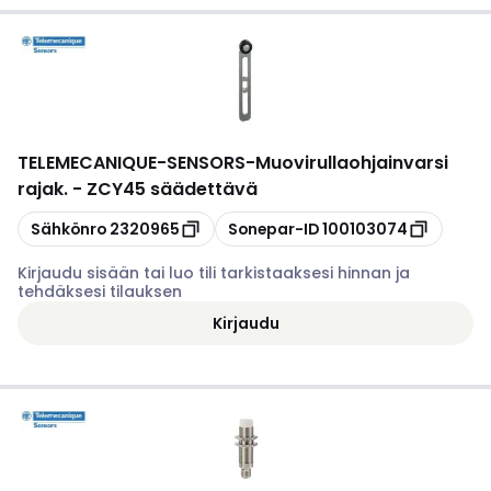
TELEMECANIQUE-SENSORS
-
Muovirullaohjainvarsi
rajak. - ZCY45 säädettävä
Kopioi
Kopioi
Sähkönro
2320965
Sonepar-ID
100103074
Kirjaudu sisään tai luo tili tarkistaaksesi hinnan ja
tehdäksesi tilauksen
Kirjaudu