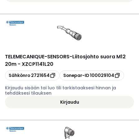
TELEMECANIQUE-SENSORS
-
Liitosjohto suora M12
20m - XZCP1141L20
Kopioi
Kopioi
Sähkönro
2721654
Sonepar-ID
100029104
Kirjaudu sisään tai luo tili tarkistaaksesi hinnan ja
tehdäksesi tilauksen
Kirjaudu