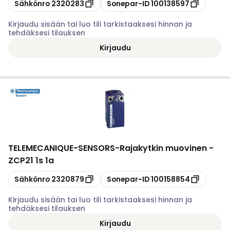
Kopioi
Kopioi
Sähkönro
2320283
Sonepar-ID
100138597
Kirjaudu sisään tai luo tili tarkistaaksesi hinnan ja
tehdäksesi tilauksen
Kirjaudu
TELEMECANIQUE-SENSORS
-
Rajakytkin muovinen -
ZCP21 1s 1a
Kopioi
Kopioi
Sähkönro
2320879
Sonepar-ID
100158854
Kirjaudu sisään tai luo tili tarkistaaksesi hinnan ja
tehdäksesi tilauksen
Kirjaudu