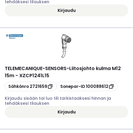
tehdäksesi tilauksen
Kirjaudu
TELEMECANIQUE-SENSORS
-
Liitosjohto kulma M12
15m - XZCP1241L15
Kopioi
Kopioi
Sähkönro
2721659
Sonepar-ID
100088612
Kirjaudu sisään tai luo tili tarkistaaksesi hinnan ja
tehdäksesi tilauksen
Kirjaudu