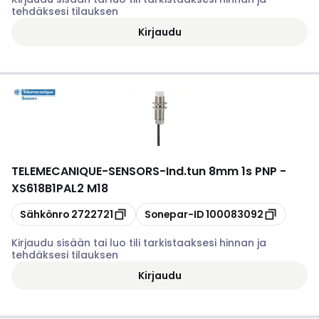
tehdäksesi tilauksen
Kirjaudu
TELEMECANIQUE-SENSORS
-
Ind.tun 8mm 1s PNP -
XS618B1PAL2 M18
Kopioi
Kopioi
Sähkönro
2722721
Sonepar-ID
100083092
Kirjaudu sisään tai luo tili tarkistaaksesi hinnan ja
tehdäksesi tilauksen
Kirjaudu