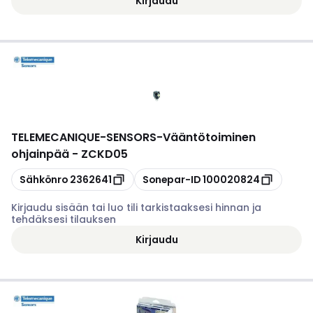
Kirjaudu
TELEMECANIQUE-SENSORS
-
Vääntötoiminen
ohjainpää - ZCKD05
Kopioi
Kopioi
Sähkönro
2362641
Sonepar-ID
100020824
Kirjaudu sisään tai luo tili tarkistaaksesi hinnan ja
tehdäksesi tilauksen
Kirjaudu