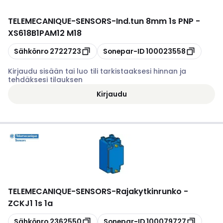
TELEMECANIQUE-SENSORS
-
Ind.tun 8mm 1s PNP -
XS618B1PAM12 M18
Kopioi
Kopioi
Sähkönro
2722723
Sonepar-ID
100023558
Kirjaudu sisään tai luo tili tarkistaaksesi hinnan ja
tehdäksesi tilauksen
Kirjaudu
TELEMECANIQUE-SENSORS
-
Rajakytkinrunko -
ZCKJ1 1s 1a
Kopioi
Kopioi
Sähkönro
2362550
Sonepar-ID
100079727