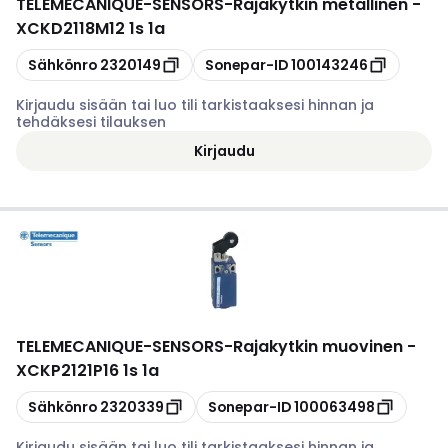
TELEMECANIQUE-SENSORS
-
Rajakytkin metallinen -
XCKD2118M12 1s 1a
Kopioi
Kopioi
Sähkönro
2320149
Sonepar-ID
100143246
Kirjaudu sisään tai luo tili tarkistaaksesi hinnan ja
tehdäksesi tilauksen
Kirjaudu
TELEMECANIQUE-SENSORS
-
Rajakytkin muovinen -
XCKP2121P16 1s 1a
Kopioi
Kopioi
Sähkönro
2320339
Sonepar-ID
100063498
Kirjaudu sisään tai luo tili tarkistaaksesi hinnan ja