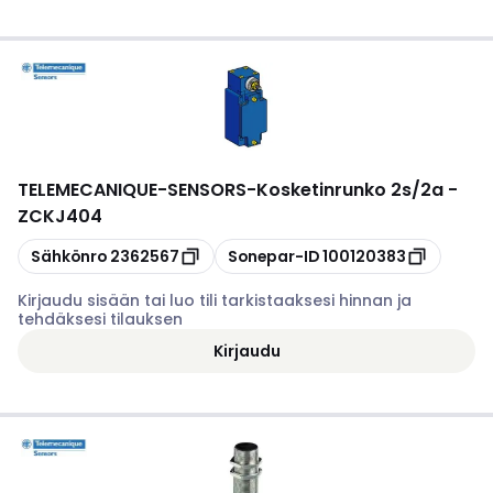
TELEMECANIQUE-SENSORS
-
Kosketinrunko 2s/2a -
ZCKJ404
Kopioi
Kopioi
Sähkönro
2362567
Sonepar-ID
100120383
Kirjaudu sisään tai luo tili tarkistaaksesi hinnan ja
tehdäksesi tilauksen
Kirjaudu