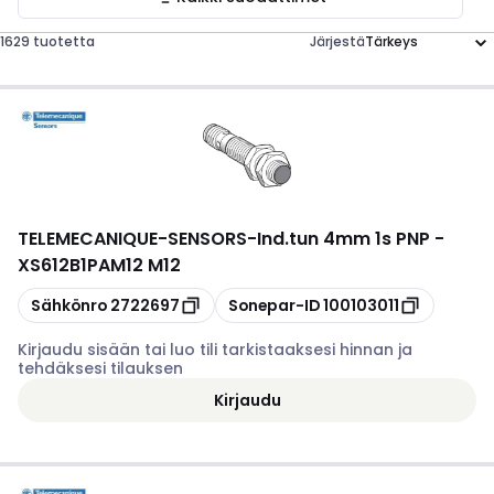
1629 tuotetta
Järjestä
TELEMECANIQUE-SENSORS
-
Ind.tun 4mm 1s PNP -
XS612B1PAM12 M12
Kopioi
Kopioi
Sähkönro
2722697
Sonepar-ID
100103011
Kirjaudu sisään tai luo tili tarkistaaksesi hinnan ja
tehdäksesi tilauksen
Kirjaudu