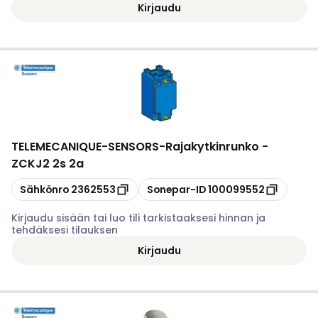
Kirjaudu
TELEMECANIQUE-SENSORS
-
Rajakytkinrunko -
ZCKJ2 2s 2a
Kopioi
Kopioi
Sähkönro
2362553
Sonepar-ID
100099552
Kirjaudu sisään tai luo tili tarkistaaksesi hinnan ja
tehdäksesi tilauksen
Kirjaudu