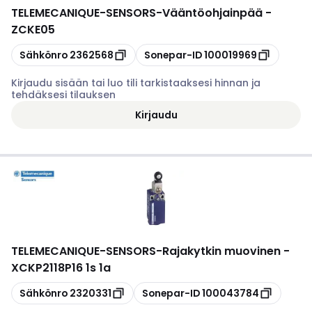
TELEMECANIQUE-SENSORS
-
Vääntöohjainpää -
ZCKE05
Kopioi
Kopioi
Sähkönro
2362568
Sonepar-ID
100019969
Kirjaudu sisään tai luo tili tarkistaaksesi hinnan ja
tehdäksesi tilauksen
Kirjaudu
TELEMECANIQUE-SENSORS
-
Rajakytkin muovinen -
XCKP2118P16 1s 1a
Kopioi
Kopioi
Sähkönro
2320331
Sonepar-ID
100043784