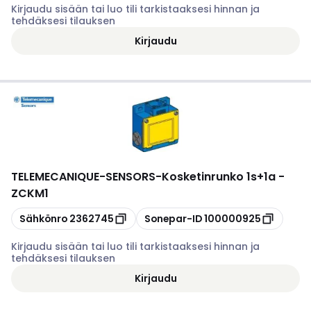
Kirjaudu sisään tai luo tili tarkistaaksesi hinnan ja
tehdäksesi tilauksen
Kirjaudu
TELEMECANIQUE-SENSORS
-
Kosketinrunko 1s+1a -
ZCKM1
Kopioi
Kopioi
Sähkönro
2362745
Sonepar-ID
100000925
Kirjaudu sisään tai luo tili tarkistaaksesi hinnan ja
tehdäksesi tilauksen
Kirjaudu