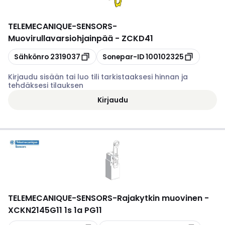
TELEMECANIQUE-SENSORS
-
Muovirullavarsiohjainpää - ZCKD41
Kopioi
Kopioi
Sähkönro
2319037
Sonepar-ID
100102325
Kirjaudu sisään tai luo tili tarkistaaksesi hinnan ja
tehdäksesi tilauksen
Kirjaudu
TELEMECANIQUE-SENSORS
-
Rajakytkin muovinen -
XCKN2145G11 1s 1a PG11