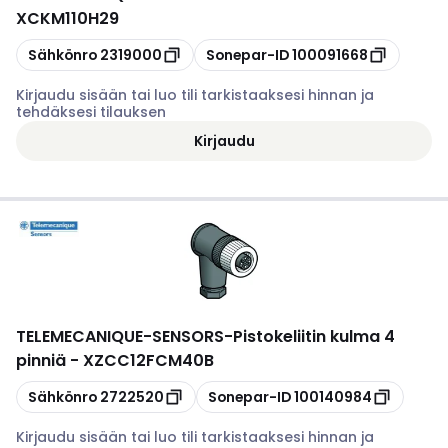
XCKM110H29
Kopioi
Kopioi
Sähkönro
2319000
Sonepar-ID
100091668
Kirjaudu sisään tai luo tili tarkistaaksesi hinnan ja
tehdäksesi tilauksen
Kirjaudu
TELEMECANIQUE-SENSORS
-
Pistokeliitin kulma 4
pinniä - XZCC12FCM40B
Kopioi
Kopioi
Sähkönro
2722520
Sonepar-ID
100140984
Kirjaudu sisään tai luo tili tarkistaaksesi hinnan ja