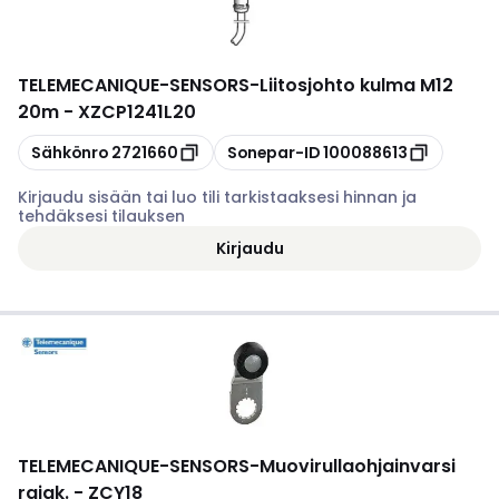
TELEMECANIQUE-SENSORS
-
Liitosjohto kulma M12
20m - XZCP1241L20
Kopioi
Kopioi
Sähkönro
2721660
Sonepar-ID
100088613
Kirjaudu sisään tai luo tili tarkistaaksesi hinnan ja
tehdäksesi tilauksen
Kirjaudu
TELEMECANIQUE-SENSORS
-
Muovirullaohjainvarsi
rajak. - ZCY18