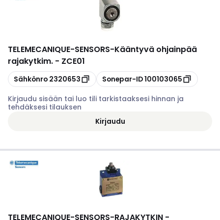
TELEMECANIQUE-SENSORS
-
Kääntyvä ohjainpää
rajakytkim. - ZCE01
Kopioi
Kopioi
Sähkönro
2320653
Sonepar-ID
100103065
Kirjaudu sisään tai luo tili tarkistaaksesi hinnan ja
tehdäksesi tilauksen
Kirjaudu
TELEMECANIQUE-SENSORS
-
RAJAKYTKIN -