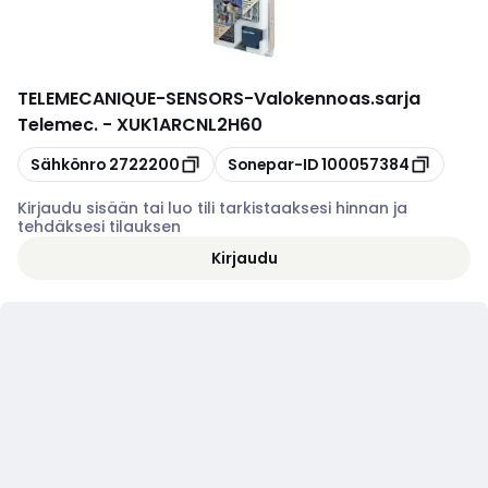
TELEMECANIQUE-SENSORS
-
Valokennoas.sarja
Telemec. - XUK1ARCNL2H60
Kopioi
Kopioi
Sähkönro
2722200
Sonepar-ID
100057384
Kirjaudu sisään tai luo tili tarkistaaksesi hinnan ja
tehdäksesi tilauksen
Kirjaudu