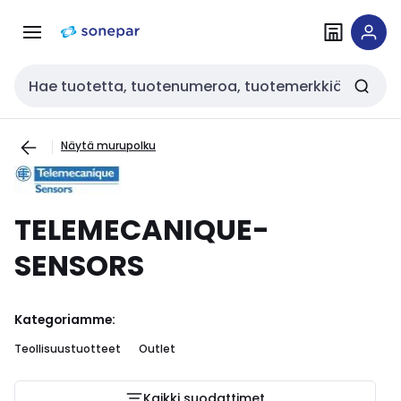
Siirry
Siirry
navigointiin
sisältöön
Haku
Näytä murupolku
TELEMECANIQUE-
SENSORS
Kategoriamme:
Teollisuustuotteet
Outlet
Kaikki suodattimet