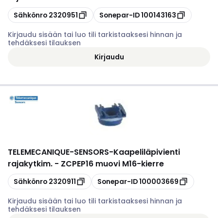
Kopioi
Kopioi
Sähkönro
2320951
Sonepar-ID
100143163
Kirjaudu sisään tai luo tili tarkistaaksesi hinnan ja
tehdäksesi tilauksen
Kirjaudu
TELEMECANIQUE-SENSORS
-
Kaapeliläpivienti
rajakytkim. - ZCPEP16 muovi M16-kierre
Kopioi
Kopioi
Sähkönro
2320911
Sonepar-ID
100003669
Kirjaudu sisään tai luo tili tarkistaaksesi hinnan ja
tehdäksesi tilauksen