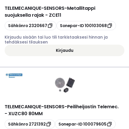
TELEMECANIQUE-SENSORS
-
Metallitappi
suojuksella rajak - ZCE11
Kopioi
Kopioi
Sähkönro
2320667
Sonepar-ID
100103068
Kirjaudu sisään tai luo tili tarkistaaksesi hinnan ja
tehdäksesi tilauksen
Kirjaudu
TELEMECANIQUE-SENSORS
-
Peiliheijastin Telemec.
- XUZC80 80MM
Kopioi
Kopioi
Sähkönro
2721392
Sonepar-ID
100079605