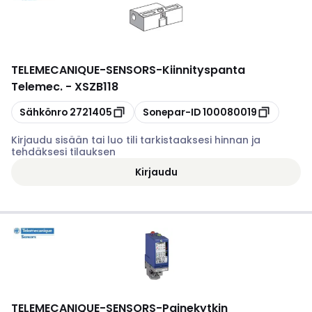
TELEMECANIQUE-SENSORS
-
Kiinnityspanta
Telemec. - XSZB118
Kopioi
Kopioi
Sähkönro
2721405
Sonepar-ID
100080019
Kirjaudu sisään tai luo tili tarkistaaksesi hinnan ja
tehdäksesi tilauksen
Kirjaudu
TELEMECANIQUE-SENSORS
-
Painekytkin