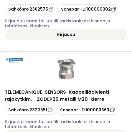
Kopioi
Kopioi
Sähkönro
2362575
Sonepar-ID
100000302
Kirjaudu sisään tai luo tili tarkistaaksesi hinnan ja
tehdäksesi tilauksen
Kirjaudu
TELEMECANIQUE-SENSORS
-
Kaapeliläpivienti
rajakytkim. - ZCDEP20 metalli M20-kierre
Kopioi
Kopioi
Sähkönro
2320651
Sonepar-ID
100003663
Kirjaudu sisään tai luo tili tarkistaaksesi hinnan ja
tehdäksesi tilauksen