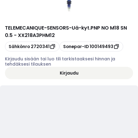
TELEMECANIQUE-SENSORS
-
Uä-kyt.PNP NO M18 SN
0.5 - XX218A3PHM12
Kopioi
Kopioi
Sähkönro
2720341
Sonepar-ID
100149493
Kirjaudu sisään tai luo tili tarkistaaksesi hinnan ja
tehdäksesi tilauksen
Kirjaudu