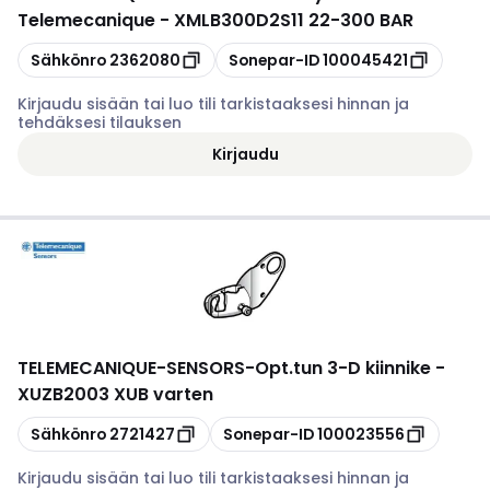
Telemecanique - XMLB300D2S11 22-300 BAR
Kopioi
Kopioi
Sähkönro
2362080
Sonepar-ID
100045421
Kirjaudu sisään tai luo tili tarkistaaksesi hinnan ja
tehdäksesi tilauksen
Kirjaudu
TELEMECANIQUE-SENSORS
-
Opt.tun 3-D kiinnike -
XUZB2003 XUB varten
Kopioi
Kopioi
Sähkönro
2721427
Sonepar-ID
100023556
Kirjaudu sisään tai luo tili tarkistaaksesi hinnan ja