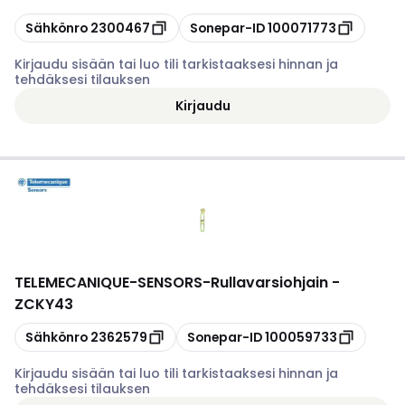
Kopioi
Kopioi
Sähkönro
2300467
Sonepar-ID
100071773
Kirjaudu sisään tai luo tili tarkistaaksesi hinnan ja
tehdäksesi tilauksen
Kirjaudu
TELEMECANIQUE-SENSORS
-
Rullavarsiohjain -
ZCKY43
Kopioi
Kopioi
Sähkönro
2362579
Sonepar-ID
100059733
Kirjaudu sisään tai luo tili tarkistaaksesi hinnan ja
tehdäksesi tilauksen