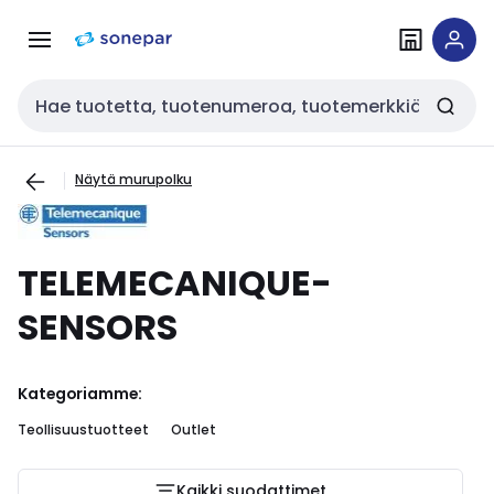
Siirry
Siirry
navigointiin
sisältöön
Haku
Näytä murupolku
TELEMECANIQUE-
SENSORS
Kategoriamme:
Teollisuustuotteet
Outlet
Kaikki suodattimet