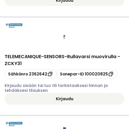
Kirjaudu
TELEMECANIQUE-SENSORS
-
Rullavarsi muovirulla -
ZCKY31
Kopioi
Kopioi
Sähkönro
2362642
Sonepar-ID
100020825
Kirjaudu sisään tai luo tili tarkistaaksesi hinnan ja
tehdäksesi tilauksen
Kirjaudu