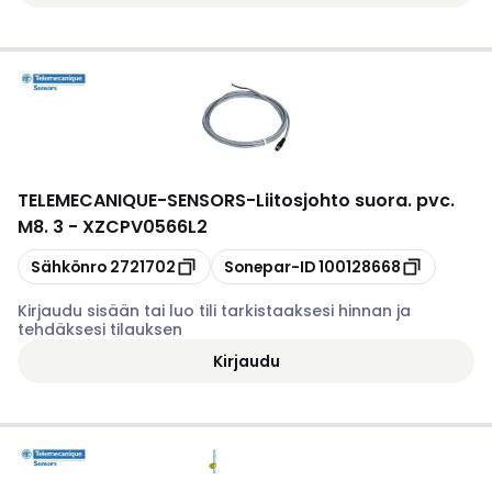
TELEMECANIQUE-SENSORS
-
Liitosjohto suora. pvc.
M8. 3 - XZCPV0566L2
Kopioi
Kopioi
Sähkönro
2721702
Sonepar-ID
100128668
Kirjaudu sisään tai luo tili tarkistaaksesi hinnan ja
tehdäksesi tilauksen
Kirjaudu