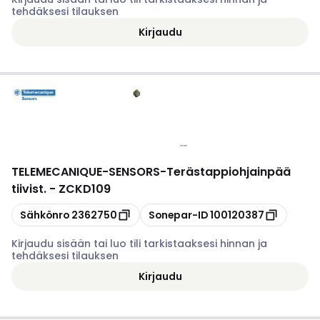
tehdäksesi tilauksen
Kirjaudu
TELEMECANIQUE-SENSORS
-
Terästappiohjainpää
tiivist. - ZCKD109
Kopioi
Kopioi
Sähkönro
2362750
Sonepar-ID
100120387
Kirjaudu sisään tai luo tili tarkistaaksesi hinnan ja
tehdäksesi tilauksen
Kirjaudu