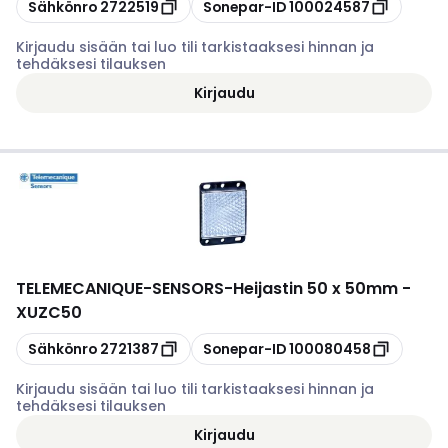
Kopioi
Kopioi
Sähkönro
2722519
Sonepar-ID
100024587
Kirjaudu sisään tai luo tili tarkistaaksesi hinnan ja
tehdäksesi tilauksen
Kirjaudu
TELEMECANIQUE-SENSORS
-
Heijastin 50 x 50mm -
XUZC50
Kopioi
Kopioi
Sähkönro
2721387
Sonepar-ID
100080458
Kirjaudu sisään tai luo tili tarkistaaksesi hinnan ja
tehdäksesi tilauksen
Kirjaudu