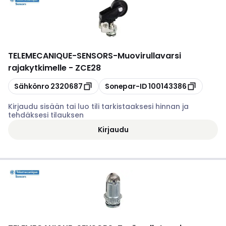
TELEMECANIQUE-SENSORS
-
Muovirullavarsi
rajakytkimelle - ZCE28
Kopioi
Kopioi
Sähkönro
2320687
Sonepar-ID
100143386
Kirjaudu sisään tai luo tili tarkistaaksesi hinnan ja
tehdäksesi tilauksen
Kirjaudu