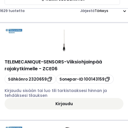
1629 tuotetta
Järjestä
TELEMECANIQUE-SENSORS
-
Viiksiohjainpää
rajakytkimelle - ZCE06
Kopioi
Kopioi
Sähkönro
2320659
Sonepar-ID
100143159
Kirjaudu sisään tai luo tili tarkistaaksesi hinnan ja
tehdäksesi tilauksen
Kirjaudu