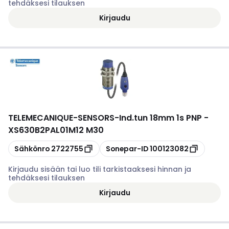
tehdäksesi tilauksen
Kirjaudu
TELEMECANIQUE-SENSORS
-
Ind.tun 18mm 1s PNP -
XS630B2PAL01M12 M30
Kopioi
Kopioi
Sähkönro
2722755
Sonepar-ID
100123082
Kirjaudu sisään tai luo tili tarkistaaksesi hinnan ja
tehdäksesi tilauksen
Kirjaudu