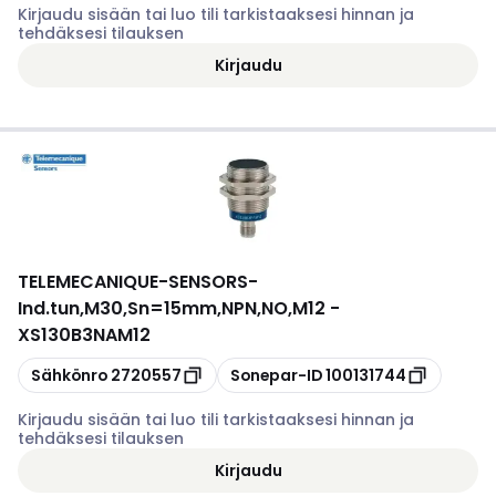
Kirjaudu sisään tai luo tili tarkistaaksesi hinnan ja
tehdäksesi tilauksen
Kirjaudu
TELEMECANIQUE-SENSORS
-
Ind.tun,M30,Sn=15mm,NPN,NO,M12 -
XS130B3NAM12
Kopioi
Kopioi
Sähkönro
2720557
Sonepar-ID
100131744
Kirjaudu sisään tai luo tili tarkistaaksesi hinnan ja
tehdäksesi tilauksen
Kirjaudu