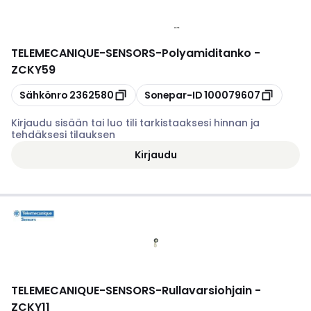
TELEMECANIQUE-SENSORS
-
Polyamiditanko -
ZCKY59
Kopioi
Kopioi
Sähkönro
2362580
Sonepar-ID
100079607
Kirjaudu sisään tai luo tili tarkistaaksesi hinnan ja
tehdäksesi tilauksen
Kirjaudu
TELEMECANIQUE-SENSORS
-
Rullavarsiohjain -
ZCKY11