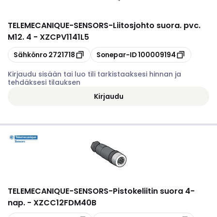
TELEMECANIQUE-SENSORS
-
Liitosjohto suora. pvc.
M12. 4 - XZCPV1141L5
Kopioi
Kopioi
Sähkönro
2721718
Sonepar-ID
100009194
Kirjaudu sisään tai luo tili tarkistaaksesi hinnan ja
tehdäksesi tilauksen
Kirjaudu
TELEMECANIQUE-SENSORS
-
Pistokeliitin suora 4-
nap. - XZCC12FDM40B