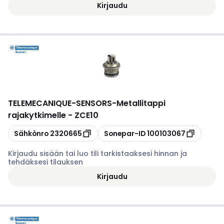
Kirjaudu
TELEMECANIQUE-SENSORS
-
Metallitappi
rajakytkimelle - ZCE10
Kopioi
Kopioi
Sähkönro
2320665
Sonepar-ID
100103067
Kirjaudu sisään tai luo tili tarkistaaksesi hinnan ja
tehdäksesi tilauksen
Kirjaudu