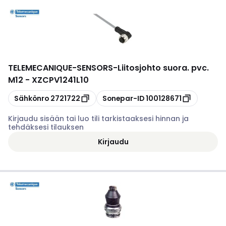
TELEMECANIQUE-SENSORS
-
Liitosjohto suora. pvc.
M12 - XZCPV1241L10
Kopioi
Kopioi
Sähkönro
2721722
Sonepar-ID
100128671
Kirjaudu sisään tai luo tili tarkistaaksesi hinnan ja
tehdäksesi tilauksen
Kirjaudu