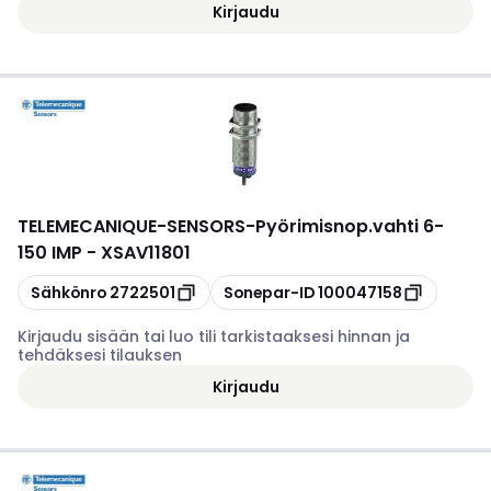
Kirjaudu
TELEMECANIQUE-SENSORS
-
Pyörimisnop.vahti 6-
150 IMP - XSAV11801
Kopioi
Kopioi
Sähkönro
2722501
Sonepar-ID
100047158
Kirjaudu sisään tai luo tili tarkistaaksesi hinnan ja
tehdäksesi tilauksen
Kirjaudu