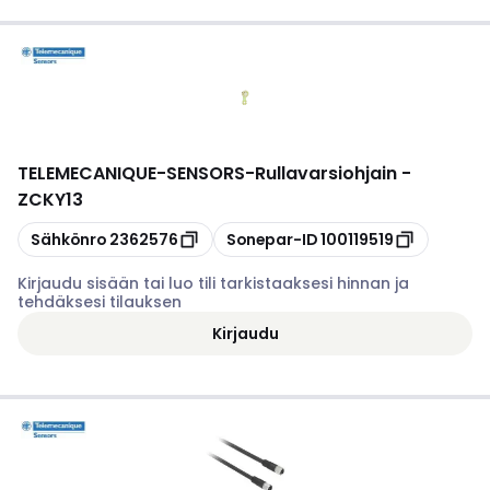
TELEMECANIQUE-SENSORS
-
Rullavarsiohjain -
ZCKY13
Kopioi
Kopioi
Sähkönro
2362576
Sonepar-ID
100119519
Kirjaudu sisään tai luo tili tarkistaaksesi hinnan ja
tehdäksesi tilauksen
Kirjaudu