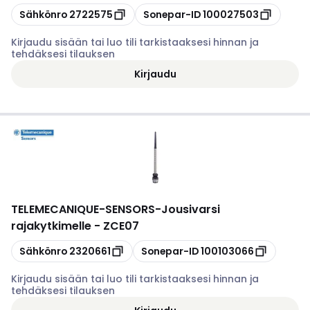
Kopioi
Kopioi
Sähkönro
2722575
Sonepar-ID
100027503
Kirjaudu sisään tai luo tili tarkistaaksesi hinnan ja
tehdäksesi tilauksen
Kirjaudu
TELEMECANIQUE-SENSORS
-
Jousivarsi
rajakytkimelle - ZCE07
Kopioi
Kopioi
Sähkönro
2320661
Sonepar-ID
100103066
Kirjaudu sisään tai luo tili tarkistaaksesi hinnan ja
tehdäksesi tilauksen