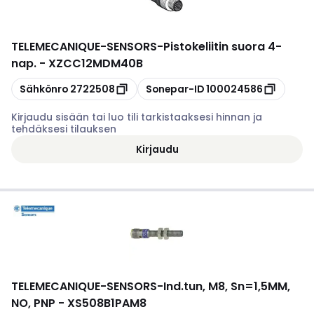
TELEMECANIQUE-SENSORS
-
Pistokeliitin suora 4-
nap. - XZCC12MDM40B
Kopioi
Kopioi
Sähkönro
2722508
Sonepar-ID
100024586
Kirjaudu sisään tai luo tili tarkistaaksesi hinnan ja
tehdäksesi tilauksen
Kirjaudu
TELEMECANIQUE-SENSORS
-
Ind.tun, M8, Sn=1,5MM,
NO, PNP - XS508B1PAM8