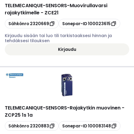
TELEMECANIQUE-SENSORS
-
Muovirullavarsi
rajakytkimelle - ZCE21
Kopioi
Kopioi
Sähkönro
2320669
Sonepar-ID
100023615
Kirjaudu sisään tai luo tili tarkistaaksesi hinnan ja
tehdäksesi tilauksen
Kirjaudu
TELEMECANIQUE-SENSORS
-
Rajakytkin muovinen -
ZCP25 1s 1a
Kopioi
Kopioi
Sähkönro
2320883
Sonepar-ID
100083148