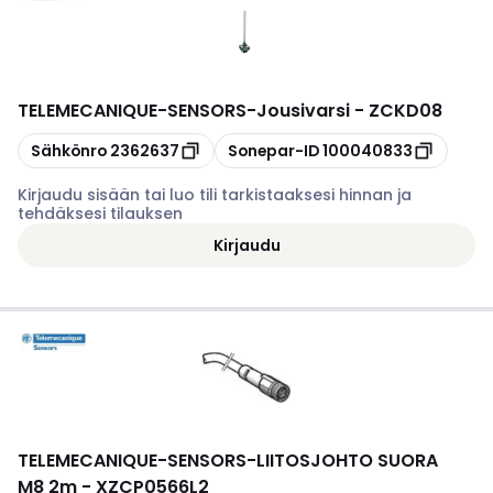
TELEMECANIQUE-SENSORS
-
Jousivarsi - ZCKD08
Kopioi
Kopioi
Sähkönro
2362637
Sonepar-ID
100040833
Kirjaudu sisään tai luo tili tarkistaaksesi hinnan ja
tehdäksesi tilauksen
Kirjaudu
TELEMECANIQUE-SENSORS
-
LIITOSJOHTO SUORA
M8 2m - XZCP0566L2