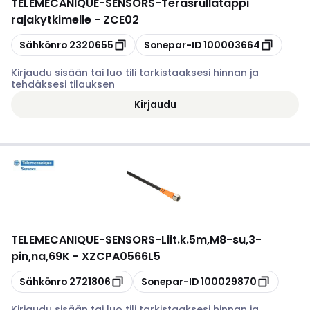
TELEMECANIQUE-SENSORS
-
Teräsrullatappi
rajakytkimelle - ZCE02
Kopioi
Kopioi
Sähkönro
2320655
Sonepar-ID
100003664
Kirjaudu sisään tai luo tili tarkistaaksesi hinnan ja
tehdäksesi tilauksen
Kirjaudu
TELEMECANIQUE-SENSORS
-
Liit.k.5m,M8-su,3-
pin,na,69K - XZCPA0566L5
Kopioi
Kopioi
Sähkönro
2721806
Sonepar-ID
100029870
Kirjaudu sisään tai luo tili tarkistaaksesi hinnan ja