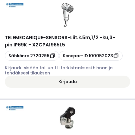
TELEMECANIQUE-SENSORS
-
Liit.k.5m,1/2 -ku,3-
pin.IP69K - XZCPA1965L5
Kopioi
Kopioi
Sähkönro
2720295
Sonepar-ID
100052023
Kirjaudu sisään tai luo tili tarkistaaksesi hinnan ja
tehdäksesi tilauksen
Kirjaudu