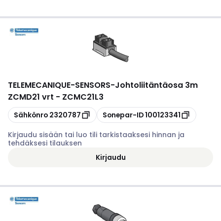
TELEMECANIQUE-SENSORS
-
Johtoliitäntäosa 3m
ZCMD21 vrt - ZCMC21L3
Kopioi
Kopioi
Sähkönro
2320787
Sonepar-ID
100123341
Kirjaudu sisään tai luo tili tarkistaaksesi hinnan ja
tehdäksesi tilauksen
Kirjaudu