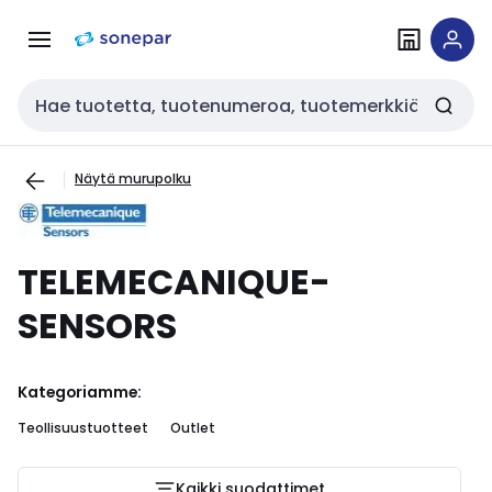
Siirry
Siirry
navigointiin
sisältöön
Haku
Näytä murupolku
TELEMECANIQUE-
SENSORS
Kategoriamme:
Teollisuustuotteet
Outlet
Kaikki suodattimet