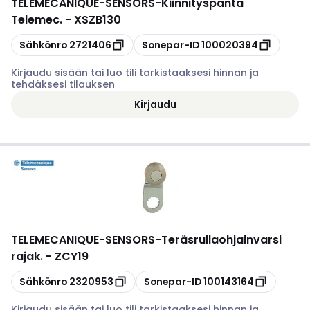
TELEMECANIQUE-SENSORS
-
Kiinnityspanta
Telemec. - XSZB130
Kopioi
Kopioi
Sähkönro
2721406
Sonepar-ID
100020394
Kirjaudu sisään tai luo tili tarkistaaksesi hinnan ja
tehdäksesi tilauksen
Kirjaudu
TELEMECANIQUE-SENSORS
-
Teräsrullaohjainvarsi
rajak. - ZCY19
Kopioi
Kopioi
Sähkönro
2320953
Sonepar-ID
100143164
Kirjaudu sisään tai luo tili tarkistaaksesi hinnan ja