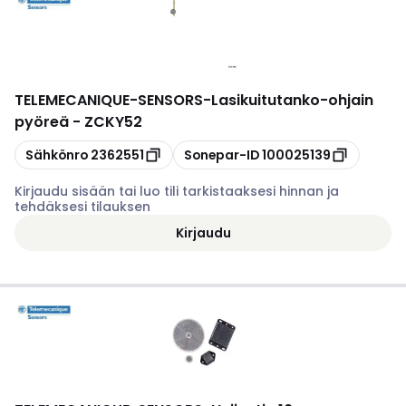
TELEMECANIQUE-SENSORS
-
Lasikuitutanko-ohjain
pyöreä - ZCKY52
Kopioi
Kopioi
Sähkönro
2362551
Sonepar-ID
100025139
Kirjaudu sisään tai luo tili tarkistaaksesi hinnan ja
tehdäksesi tilauksen
Kirjaudu