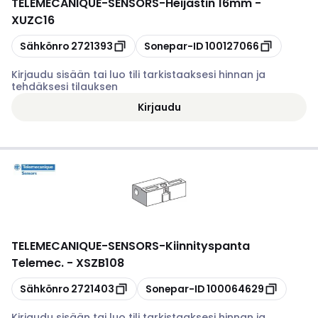
TELEMECANIQUE-SENSORS
-
Heijastin 16mm -
XUZC16
Kopioi
Kopioi
Sähkönro
2721393
Sonepar-ID
100127066
Kirjaudu sisään tai luo tili tarkistaaksesi hinnan ja
tehdäksesi tilauksen
Kirjaudu
TELEMECANIQUE-SENSORS
-
Kiinnityspanta
Telemec. - XSZB108
Kopioi
Kopioi
Sähkönro
2721403
Sonepar-ID
100064629
Kirjaudu sisään tai luo tili tarkistaaksesi hinnan ja