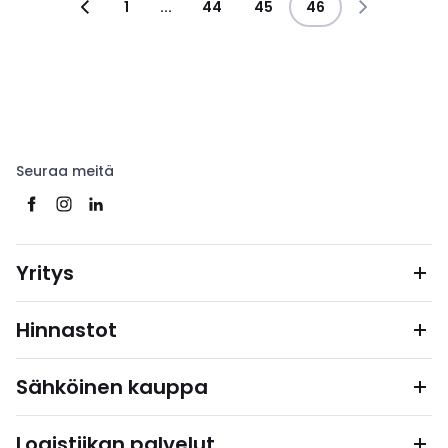
1
...
44
45
46
Seuraa meitä
Yritys
Hinnastot
Sähköinen kauppa
Logistiikan palvelut