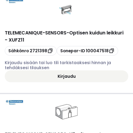
TELEMECANIQUE-SENSORS
-
Optisen kuidun leikkuri
- XUFZ11
Kopioi
Kopioi
Sähkönro
2721398
Sonepar-ID
100047518
Kirjaudu sisään tai luo tili tarkistaaksesi hinnan ja
tehdäksesi tilauksen
Kirjaudu