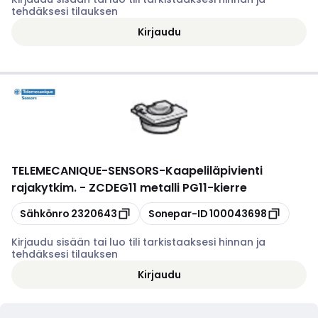
tehdäksesi tilauksen
Kirjaudu
TELEMECANIQUE-SENSORS
-
Kaapeliläpivienti
rajakytkim. - ZCDEG11 metalli PG11-kierre
Kopioi
Kopioi
Sähkönro
2320643
Sonepar-ID
100043698
Kirjaudu sisään tai luo tili tarkistaaksesi hinnan ja
tehdäksesi tilauksen
Kirjaudu