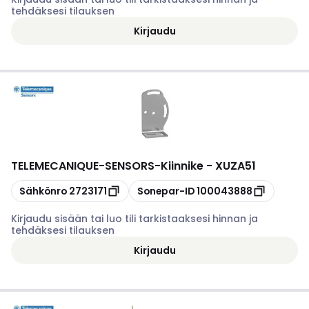
tehdäksesi tilauksen
Kirjaudu
TELEMECANIQUE-SENSORS
-
Kiinnike - XUZA51
Kopioi
Kopioi
Sähkönro
2723171
Sonepar-ID
100043888
Kirjaudu sisään tai luo tili tarkistaaksesi hinnan ja
tehdäksesi tilauksen
Kirjaudu