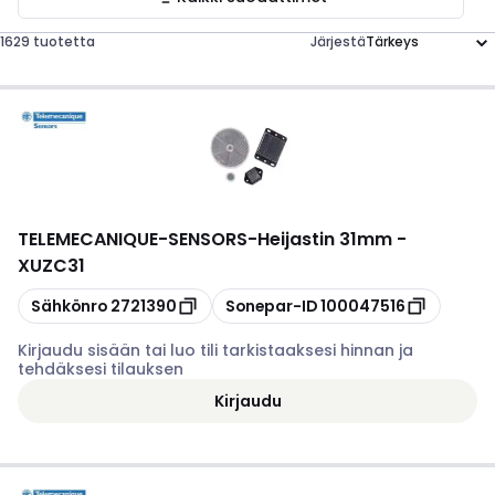
1629 tuotetta
Järjestä
TELEMECANIQUE-SENSORS
-
Heijastin 31mm -
XUZC31
Kopioi
Kopioi
Sähkönro
2721390
Sonepar-ID
100047516
Kirjaudu sisään tai luo tili tarkistaaksesi hinnan ja
tehdäksesi tilauksen
Kirjaudu