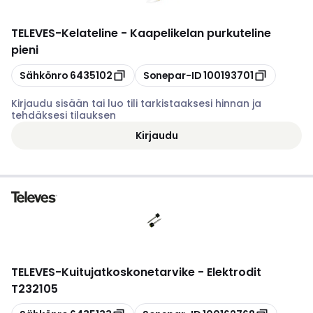
TELEVES
-
Kelateline - Kaapelikelan purkuteline
pieni
Kopioi
Kopioi
Sähkönro
6435102
Sonepar-ID
100193701
Kirjaudu sisään tai luo tili tarkistaaksesi hinnan ja
tehdäksesi tilauksen
Kirjaudu
TELEVES
-
Kuitujatkoskonetarvike - Elektrodit
T232105
Kopioi
Kopioi