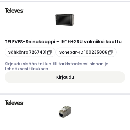
TELEVES
-
Seinäkaappi - 19" 6+2RU valmiiksi koottu
Kopioi
Kopioi
Sähkönro
7267431
Sonepar-ID
100235806
Kirjaudu sisään tai luo tili tarkistaaksesi hinnan ja
tehdäksesi tilauksen
Kirjaudu