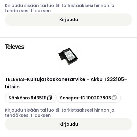
Kirjaudu sisään tai luo tili tarkistaaksesi hinnan ja
tehdäksesi tilauksen
Kirjaudu
TELEVES
-
Kuitujatkoskonetarvike - Akku T232105-
hitsiin
Kopioi
Kopioi
Sähkönro
6435111
Sonepar-ID
100207803
Kirjaudu sisään tai luo tili tarkistaaksesi hinnan ja
tehdäksesi tilauksen
Kirjaudu