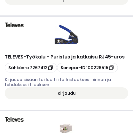
TELEVES
-
Työkalu - Puristus ja katkaisu RJ45-uros
Kopioi
Kopioi
Sähkönro
7267412
Sonepar-ID
100229515
Kirjaudu sisään tai luo tili tarkistaaksesi hinnan ja
tehdäksesi tilauksen
Kirjaudu