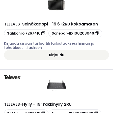
TELEVES
-
Seinäkaappi - 19 6+2RU kokoamaton
Kopioi
Kopioi
Sähkönro
7267410
Sonepar-ID
100208049
Kirjaudu sisään tai luo tili tarkistaaksesi hinnan ja
tehdäksesi tilauksen
Kirjaudu
TELEVES
-
Hylly - 19" räkkihylly 2RU
Kopioi
Kopioi