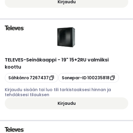
Kirjaudu
TELEVES
-
Seinäkaappi - 19" 15+2RU valmiiksi
koottu
Kopioi
Kopioi
Sähkönro
7267437
Sonepar-ID
100235818
Kirjaudu sisään tai luo tili tarkistaaksesi hinnan ja
tehdäksesi tilauksen
Kirjaudu