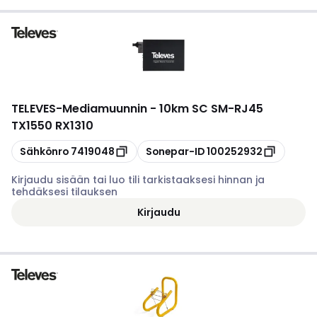
TELEVES
-
Mediamuunnin - 10km SC SM-RJ45
TX1550 RX1310
Kopioi
Kopioi
Sähkönro
7419048
Sonepar-ID
100252932
Kirjaudu sisään tai luo tili tarkistaaksesi hinnan ja
tehdäksesi tilauksen
Kirjaudu