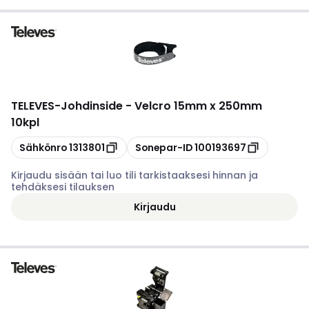
TELEVES
-
Johdinside - Velcro 15mm x 250mm
10kpl
Kopioi
Kopioi
Sähkönro
1313801
Sonepar-ID
100193697
Kirjaudu sisään tai luo tili tarkistaaksesi hinnan ja
tehdäksesi tilauksen
Kirjaudu