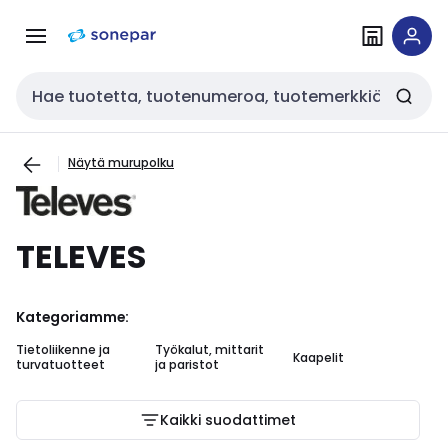
Siirry
Siirry
navigointiin
sisältöön
Haku
Näytä murupolku
TELEVES
Kategoriamme:
Tietoliikenne ja
Työkalut, mittarit
Kaapelit
As
turvatuotteet
ja paristot
Kaikki suodattimet