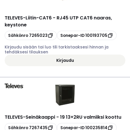
TELEVES
-
Liitin-CAT6 - RJ45 UTP CAT6 naaras,
keystone
Kopioi
Kopioi
Sähkönro
7265023
Sonepar-ID
100193705
Kirjaudu sisään tai luo tili tarkistaaksesi hinnan ja
tehdäksesi tilauksen
Kirjaudu
TELEVES
-
Seinäkaappi - 19 13+2RU valmiiksi koottu
Kopioi
Kopioi
Sähkönro
7267435
Sonepar-ID
100235814