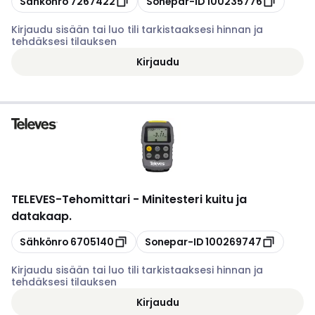
Sähkönro
7267422
Sonepar-ID
100235776
Kirjaudu sisään tai luo tili tarkistaaksesi hinnan ja
tehdäksesi tilauksen
Kirjaudu
TELEVES
-
Tehomittari - Minitesteri kuitu ja
datakaap.
Kopioi
Kopioi
Sähkönro
6705140
Sonepar-ID
100269747
Kirjaudu sisään tai luo tili tarkistaaksesi hinnan ja
tehdäksesi tilauksen
Kirjaudu