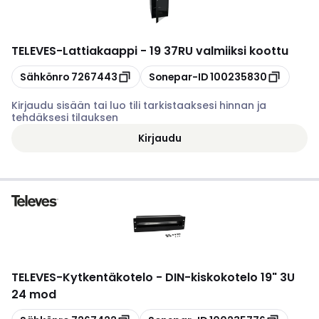
TELEVES
-
Lattiakaappi - 19 37RU valmiiksi koottu
Kopioi
Kopioi
Sähkönro
7267443
Sonepar-ID
100235830
Kirjaudu sisään tai luo tili tarkistaaksesi hinnan ja
tehdäksesi tilauksen
Kirjaudu
TELEVES
-
Kytkentäkotelo - DIN-kiskokotelo 19" 3U
24 mod
Kopioi
Kopioi