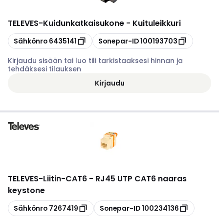
TELEVES
-
Kuidunkatkaisukone - Kuituleikkuri
Kopioi
Kopioi
Sähkönro
6435141
Sonepar-ID
100193703
Kirjaudu sisään tai luo tili tarkistaaksesi hinnan ja
tehdäksesi tilauksen
Kirjaudu
TELEVES
-
Liitin-CAT6 - RJ45 UTP CAT6 naaras
keystone
Kopioi
Kopioi
Sähkönro
7267419
Sonepar-ID
100234136