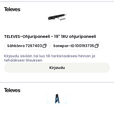
TELEVES
-
Ohjuripaneeli - 19" 1RU ohjuripaneeli
Kopioi
Kopioi
Sähkönro
7267403
Sonepar-ID
100193735
Kirjaudu sisään tai luo tili tarkistaaksesi hinnan ja
tehdäksesi tilauksen
Kirjaudu