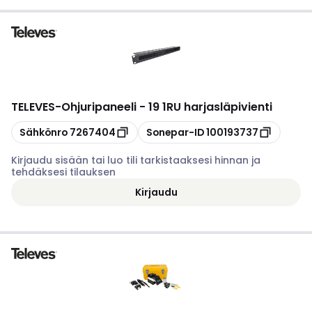
TELEVES
-
Ohjuripaneeli - 19 1RU harjasläpivienti
Kopioi
Kopioi
Sähkönro
7267404
Sonepar-ID
100193737
Kirjaudu sisään tai luo tili tarkistaaksesi hinnan ja
tehdäksesi tilauksen
Kirjaudu