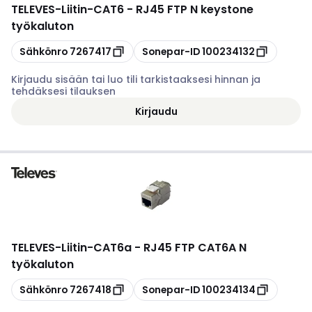
TELEVES
-
Liitin-CAT6 - RJ45 FTP N keystone
työkaluton
Kopioi
Kopioi
Sähkönro
7267417
Sonepar-ID
100234132
Kirjaudu sisään tai luo tili tarkistaaksesi hinnan ja
tehdäksesi tilauksen
Kirjaudu
TELEVES
-
Liitin-CAT6a - RJ45 FTP CAT6A N
työkaluton
Kopioi
Kopioi
Sähkönro
7267418
Sonepar-ID
100234134