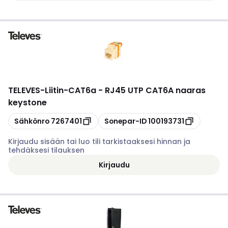
TELEVES
-
Liitin-CAT6a - RJ45 UTP CAT6A naaras
keystone
Kopioi
Kopioi
Sähkönro
7267401
Sonepar-ID
100193731
Kirjaudu sisään tai luo tili tarkistaaksesi hinnan ja
tehdäksesi tilauksen
Kirjaudu