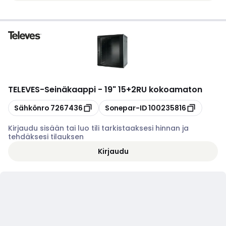
TELEVES
-
Seinäkaappi - 19" 15+2RU kokoamaton
Kopioi
Kopioi
Sähkönro
7267436
Sonepar-ID
100235816
Kirjaudu sisään tai luo tili tarkistaaksesi hinnan ja
tehdäksesi tilauksen
Kirjaudu