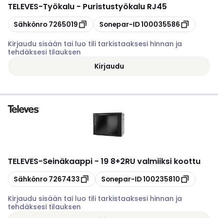
TELEVES
-
Työkalu - Puristustyökalu RJ45
Kopioi
Kopioi
Sähkönro
7265019
Sonepar-ID
100035586
Kirjaudu sisään tai luo tili tarkistaaksesi hinnan ja
tehdäksesi tilauksen
Kirjaudu
TELEVES
-
Seinäkaappi - 19 8+2RU valmiiksi koottu
Kopioi
Kopioi
Sähkönro
7267433
Sonepar-ID
100235810
Kirjaudu sisään tai luo tili tarkistaaksesi hinnan ja
tehdäksesi tilauksen