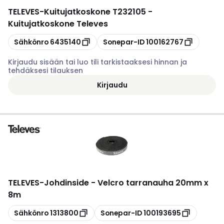
TELEVES
-
Kuitujatkoskone T232105 -
Kuitujatkoskone Televes
Kopioi
Kopioi
Sähkönro
6435140
Sonepar-ID
100162767
Kirjaudu sisään tai luo tili tarkistaaksesi hinnan ja
tehdäksesi tilauksen
Kirjaudu
TELEVES
-
Johdinside - Velcro tarranauha 20mm x
8m
Kopioi
Kopioi
Sähkönro
1313800
Sonepar-ID
100193695