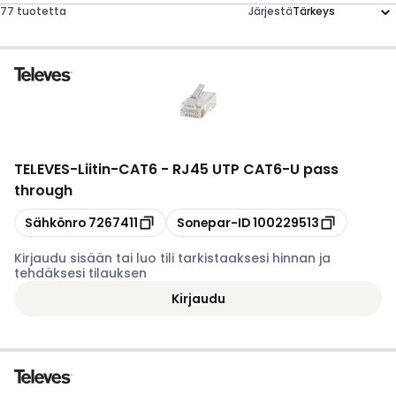
77 tuotetta
Järjestä
TELEVES
-
Liitin-CAT6 - RJ45 UTP CAT6-U pass
through
Kopioi
Kopioi
Sähkönro
7267411
Sonepar-ID
100229513
Kirjaudu sisään tai luo tili tarkistaaksesi hinnan ja
tehdäksesi tilauksen
Kirjaudu