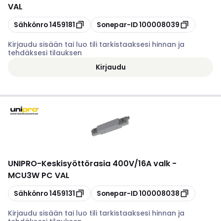
VAL
Kopioi
Kopioi
Sähkönro
1459181
Sonepar-ID
100008039
Kirjaudu sisään tai luo tili tarkistaaksesi hinnan ja
tehdäksesi tilauksen
Kirjaudu
UNIPRO
-
Keskisyöttörasia 400V/16A valk -
MCU3W PC VAL
Kopioi
Kopioi
Sähkönro
1459131
Sonepar-ID
100008038
Kirjaudu sisään tai luo tili tarkistaaksesi hinnan ja