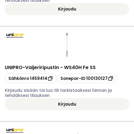
tehdäksesi tilauksen
Kirjaudu
UNIPRO
-
Vaijeriripustin - WS40H Fe SS
Kopioi
Kopioi
Sähkönro
1459414
Sonepar-ID
100130127
Kirjaudu sisään tai luo tili tarkistaaksesi hinnan ja
tehdäksesi tilauksen
Kirjaudu