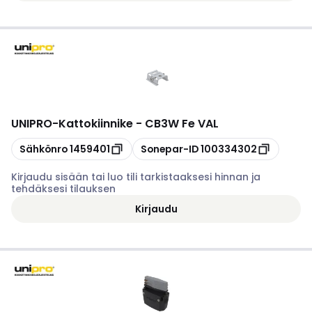
UNIPRO
-
Kattokiinnike - CB3W Fe VAL
Kopioi
Kopioi
Sähkönro
1459401
Sonepar-ID
100334302
Kirjaudu sisään tai luo tili tarkistaaksesi hinnan ja
tehdäksesi tilauksen
Kirjaudu