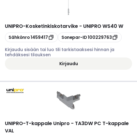
UNIPRO
-
Kosketinkiskotarvike - UNIPRO WS40 W
Kopioi
Kopioi
Sähkönro
1459417
Sonepar-ID
100229763
Kirjaudu sisään tai luo tili tarkistaaksesi hinnan ja
tehdäksesi tilauksen
Kirjaudu
UNIPRO
-
T-kappale Unipro - TA3DW PC T-kappale
VAL