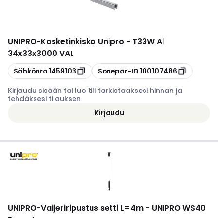
UNIPRO
-
Kosketinkisko Unipro - T33W Al
34x33x3000 VAL
Kopioi
Kopioi
Sähkönro
1459103
Sonepar-ID
100107486
Kirjaudu sisään tai luo tili tarkistaaksesi hinnan ja
tehdäksesi tilauksen
Kirjaudu
UNIPRO
-
Vaijeriripustus setti L=4m - UNIPRO WS40