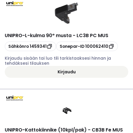
UNIPRO
-
L-kulma 90° musta - LC3B PC MUS
Kopioi
Kopioi
Sähkönro
1459341
Sonepar-ID
100062410
Kirjaudu sisään tai luo tili tarkistaaksesi hinnan ja
tehdäksesi tilauksen
Kirjaudu
UNIPRO
-
Kattokiinnike (10kpl/pak) - CB3B Fe MUS