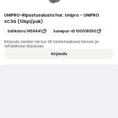
UNIPRO
-
Ripustusalusta har. Unipro - UNIPRO
SC3G (10kpl/pak)
Kopioi
Kopioi
Sähkönro
1459441
Sonepar-ID
100018050
Kirjaudu sisään tai luo tili tarkistaaksesi hinnan ja
tehdäksesi tilauksen
Kirjaudu