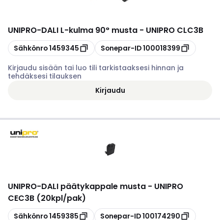
UNIPRO
-
DALI L-kulma 90° musta - UNIPRO CLC3B
Kopioi
Kopioi
Sähkönro
1459345
Sonepar-ID
100018399
Kirjaudu sisään tai luo tili tarkistaaksesi hinnan ja
tehdäksesi tilauksen
Kirjaudu
UNIPRO
-
DALI päätykappale musta - UNIPRO
CEC3B (20kpl/pak)
Kopioi
Kopioi
Sähkönro
1459385
Sonepar-ID
100174290