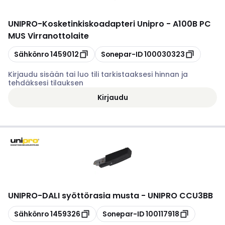
UNIPRO
-
Kosketinkiskoadapteri Unipro - A100B PC
MUS Virranottolaite
Kopioi
Kopioi
Sähkönro
1459012
Sonepar-ID
100030323
Kirjaudu sisään tai luo tili tarkistaaksesi hinnan ja
tehdäksesi tilauksen
Kirjaudu
UNIPRO
-
DALI syöttörasia musta - UNIPRO CCU3BB
Kopioi
Kopioi
Sähkönro
1459326
Sonepar-ID
100117918