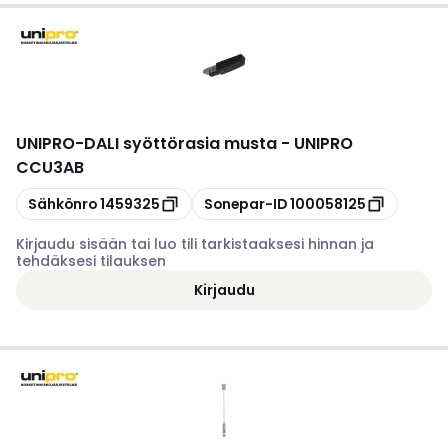
UNIPRO
-
DALI syöttörasia musta - UNIPRO
CCU3AB
Kopioi
Kopioi
Sähkönro
1459325
Sonepar-ID
100058125
Kirjaudu sisään tai luo tili tarkistaaksesi hinnan ja
tehdäksesi tilauksen
Kirjaudu