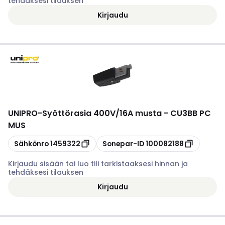
tehdäksesi tilauksen
Kirjaudu
UNIPRO
-
Syöttörasia 400V/16A musta - CU3BB PC
MUS
Kopioi
Kopioi
Sähkönro
1459322
Sonepar-ID
100082188
Kirjaudu sisään tai luo tili tarkistaaksesi hinnan ja
tehdäksesi tilauksen
Kirjaudu