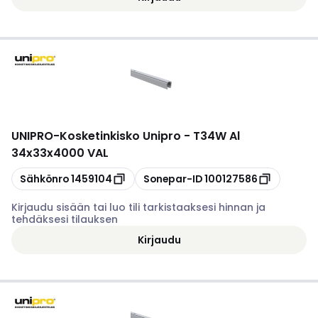
UNIPRO
-
Kosketinkisko Unipro - T34W Al
34x33x4000 VAL
Kopioi
Kopioi
Sähkönro
1459104
Sonepar-ID
100127586
Kirjaudu sisään tai luo tili tarkistaaksesi hinnan ja
tehdäksesi tilauksen
Kirjaudu