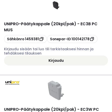
UNIPRO
-
Päätykappale (20kpl/pak) - EC3B PC
MUS
Kopioi
Kopioi
Sähkönro
1459381
Sonepar-ID
100142178
Kirjaudu sisään tai luo tili tarkistaaksesi hinnan ja
tehdäksesi tilauksen
Kirjaudu
UNIPRO
-
Päätykappale (20kpl/pak) - EC3W PC