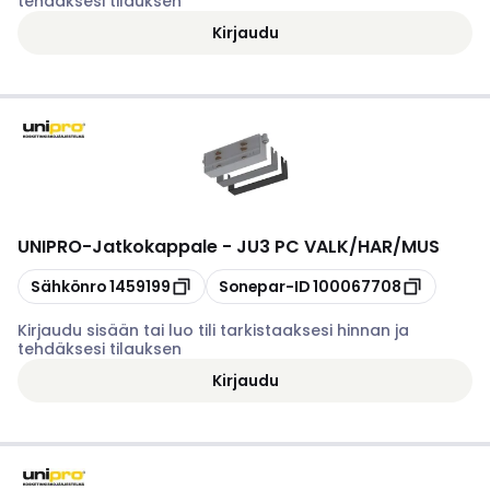
tehdäksesi tilauksen
Kirjaudu
UNIPRO
-
Jatkokappale - JU3 PC VALK/HAR/MUS
Kopioi
Kopioi
Sähkönro
1459199
Sonepar-ID
100067708
Kirjaudu sisään tai luo tili tarkistaaksesi hinnan ja
tehdäksesi tilauksen
Kirjaudu