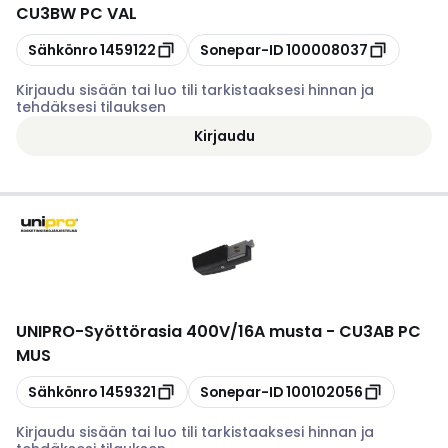
CU3BW PC VAL
Kopioi
Kopioi
Sähkönro
1459122
Sonepar-ID
100008037
Kirjaudu sisään tai luo tili tarkistaaksesi hinnan ja
tehdäksesi tilauksen
Kirjaudu
UNIPRO
-
Syöttörasia 400V/16A musta - CU3AB PC
MUS
Kopioi
Kopioi
Sähkönro
1459321
Sonepar-ID
100102056
Kirjaudu sisään tai luo tili tarkistaaksesi hinnan ja