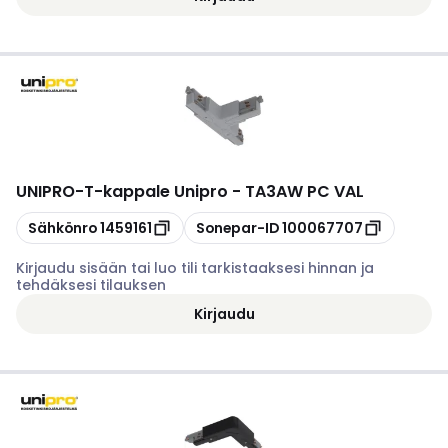
UNIPRO
-
T-kappale Unipro - TA3AW PC VAL
Kopioi
Kopioi
Sähkönro
1459161
Sonepar-ID
100067707
Kirjaudu sisään tai luo tili tarkistaaksesi hinnan ja
tehdäksesi tilauksen
Kirjaudu