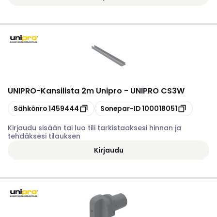
UNIPRO
-
Kansilista 2m Unipro - UNIPRO CS3W
Kopioi
Kopioi
Sähkönro
1459444
Sonepar-ID
100018051
Kirjaudu sisään tai luo tili tarkistaaksesi hinnan ja
tehdäksesi tilauksen
Kirjaudu