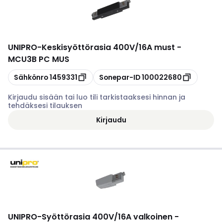
UNIPRO
-
Keskisyöttörasia 400V/16A must -
MCU3B PC MUS
Kopioi
Kopioi
Sähkönro
1459331
Sonepar-ID
100022680
Kirjaudu sisään tai luo tili tarkistaaksesi hinnan ja
tehdäksesi tilauksen
Kirjaudu
UNIPRO
-
Syöttörasia 400V/16A valkoinen -