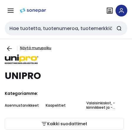
Siirry
Siirry
navigointiin
sisältöön
Haku
Näytä murupolku
UNIPRO
Kategoriamme:
Valaisinkiskot, -
Asennustarvikkeet
Kaapelitiet
kiinnikkeet ja -
tarvikkeet
Kaikki suodattimet