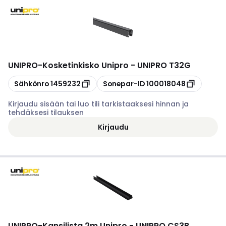
UNIPRO
-
Kosketinkisko Unipro - UNIPRO T32G
Kopioi
Kopioi
Sähkönro
1459232
Sonepar-ID
100018048
Kirjaudu sisään tai luo tili tarkistaaksesi hinnan ja
tehdäksesi tilauksen
Kirjaudu
UNIPRO
-
Kansilista 2m Unipro - UNIPRO CS3B