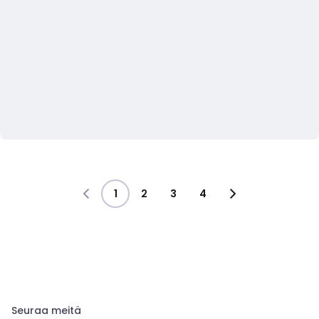
1
2
3
4
Seuraa meitä