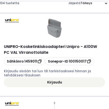
134 tuotetta
Järjestä
UNIPRO
-
Kosketinkiskoadapteri Unipro - A100W
PC VAL Virranottolaite
Kopioi
Kopioi
Sähkönro
1459011
Sonepar-ID
100150017
Kirjaudu sisään tai luo tili tarkistaaksesi hinnan ja
tehdäksesi tilauksen
Kirjaudu