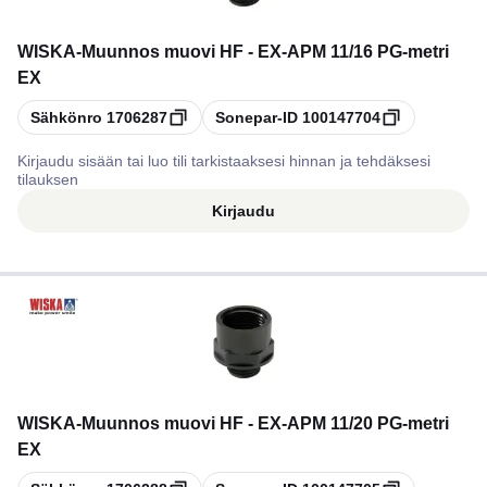
WISKA
-
Muunnos muovi HF - EX-APM 11/16 PG-metri
EX
Kopioi
Kopioi
Sähkönro
1706287
Sonepar-ID
100147704
Kirjaudu sisään tai luo tili tarkistaaksesi hinnan ja tehdäksesi
tilauksen
Kirjaudu
WISKA
-
Muunnos muovi HF - EX-APM 11/20 PG-metri
EX
Kopioi
Kopioi