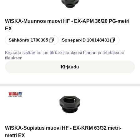
WISKA
-
Muunnos muovi HF - EX-APM 36/20 PG-metri
EX
Kopioi
Kopioi
Sähkönro
1706305
Sonepar-ID
100148431
Kirjaudu sisään tai luo tili tarkistaaksesi hinnan ja tehdäksesi
tilauksen
Kirjaudu
WISKA
-
Supistus muovi HF - EX-KRM 63/32 metri-
metri EX