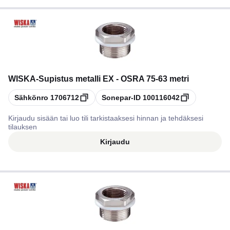
WISKA
-
Supistus metalli EX - OSRA 75-63 metri
Kopioi
Kopioi
Sähkönro
1706712
Sonepar-ID
100116042
Kirjaudu sisään tai luo tili tarkistaaksesi hinnan ja tehdäksesi
tilauksen
Kirjaudu