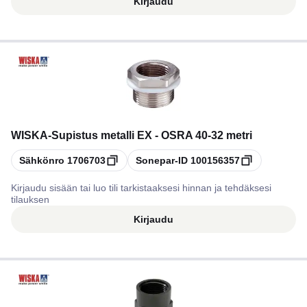
Kirjaudu
WISKA
-
Supistus metalli EX - OSRA 40-32 metri
Kopioi
Kopioi
Sähkönro
1706703
Sonepar-ID
100156357
Kirjaudu sisään tai luo tili tarkistaaksesi hinnan ja tehdäksesi
tilauksen
Kirjaudu