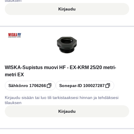
tilauksen
Kirjaudu
WISKA
-
Supistus muovi HF - EX-KRM 25/20 metri-
metri EX
Kopioi
Kopioi
Sähkönro
1706266
Sonepar-ID
100027287
Kirjaudu sisään tai luo tili tarkistaaksesi hinnan ja tehdäksesi
tilauksen
Kirjaudu