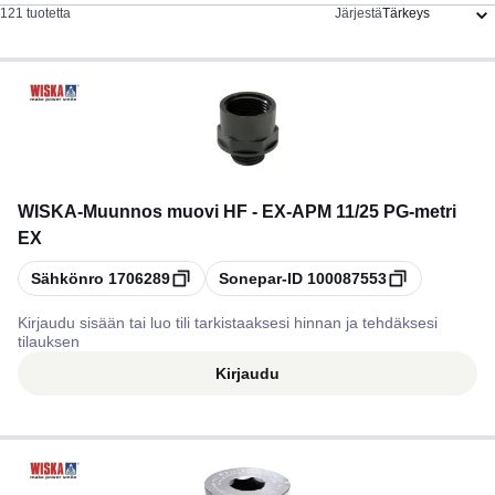
121 tuotetta
Järjestä
WISKA
-
Muunnos muovi HF - EX-APM 11/25 PG-metri
EX
Kopioi
Kopioi
Sähkönro
1706289
Sonepar-ID
100087553
Kirjaudu sisään tai luo tili tarkistaaksesi hinnan ja tehdäksesi
tilauksen
Kirjaudu