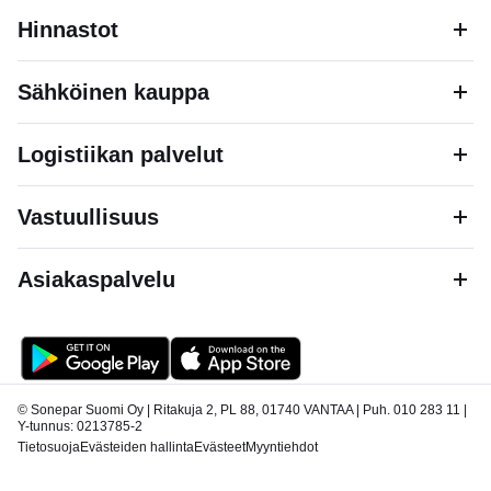
Hinnastot
Sähköinen kauppa
Logistiikan palvelut
Vastuullisuus
Asiakaspalvelu
© Sonepar Suomi Oy | Ritakuja 2, PL 88, 01740 VANTAA | Puh. 010 283 11 |
Y-tunnus: 0213785-2
Tietosuoja
Evästeiden hallinta
Evästeet
Myyntiehdot