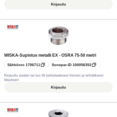
Kirjaudu
WISKA
-
Supistus metalli EX - OSRA 75-50 metri
Kopioi
Kopioi
Sähkönro
1706711
Sonepar-ID
100056352
Kirjaudu sisään tai luo tili tarkistaaksesi hinnan ja tehdäksesi
tilauksen
Kirjaudu