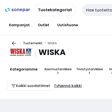
Siirry
Siirry
navigointiin
sisältöön
Tuotekategoriat
Haku
Kampanjat
Outlet
Uutishuone
Tuotemerkit
WISKA
WISKA
Kategoriamme:
Asennustarvikkee
Tiivistystarvikkee
H
t
t
Kaikki suodattimet
Tyhjennä kaikki