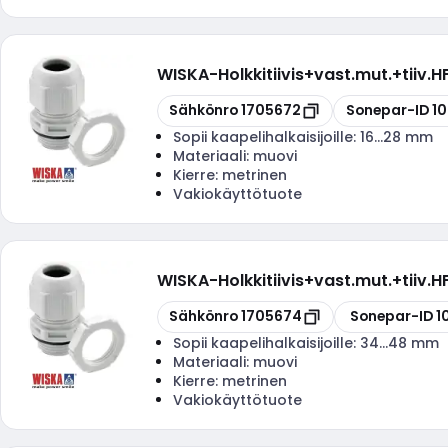
WISKA
-
Holkkitiivis+vast.mut.+tiiv
Kopioi
Kopioi
Sähkönro
1705672
Sonepar-ID
1
Sopii kaapelihalkaisijoille:
16...28 mm
Materiaali:
muovi
Kierre:
metrinen
Vakiokäyttötuote
WISKA
-
Holkkitiivis+vast.mut.+tiiv
Kopioi
Kopioi
Sähkönro
1705674
Sonepar-ID
1
Sopii kaapelihalkaisijoille:
34...48 mm
Materiaali:
muovi
Kierre:
metrinen
Vakiokäyttötuote