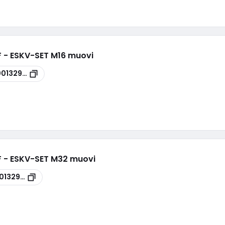
HF - ESKV-SET M16 muovi
00132946
.HF - ESKV-SET M32 muovi
0132947