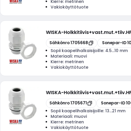
Kierre:
metrinen
Vakiokäyttötuote
WISKA
-
Holkkitiivis+vast.mut.+tiiv.
Kopioi
Kopioi
Sähkönro
1705668
Sonepar-ID
1
Sopii kaapelihalkaisijoille:
4.5...10 mm
Materiaali:
muovi
Kierre:
metrinen
Vakiokäyttötuote
WISKA
-
Holkkitiivis+vast.mut.+tiiv
Kopioi
Kopioi
Sähkönro
1705671
Sonepar-ID
10
Sopii kaapelihalkaisijoille:
13...21 mm
Materiaali:
muovi
Kierre:
metrinen
Vakiokäyttötuote