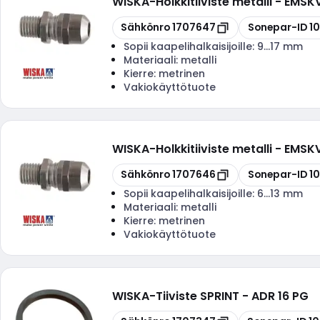
WISKA
-
Holkkitiiviste metalli - EMS
Kopioi
Kopioi
Sähkönro
1707647
Sonepar-ID
1
Sopii kaapelihalkaisijoille:
9...17 mm
Materiaali:
metalli
Kierre:
metrinen
Vakiokäyttötuote
WISKA
-
Holkkitiiviste metalli - EMS
Kopioi
Kopioi
Sähkönro
1707646
Sonepar-ID
1
Sopii kaapelihalkaisijoille:
6...13 mm
Materiaali:
metalli
Kierre:
metrinen
Vakiokäyttötuote
WISKA
-
Tiiviste SPRINT - ADR 16 PG
Kopioi
Kopioi