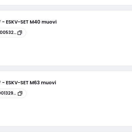
.HF - ESKV-SET M40 muovi
00053201
.HF - ESKV-SET M63 muovi
00132948