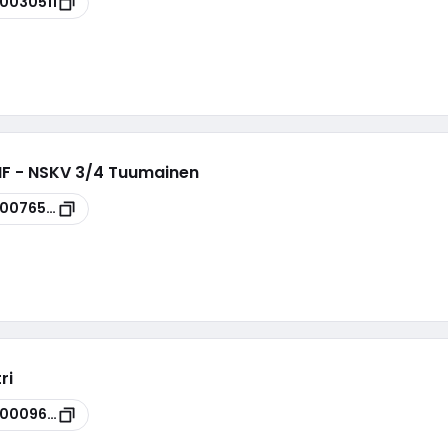
00030511
 HF - NSKV 3/4 Tuumainen
00076506
ri
00009636