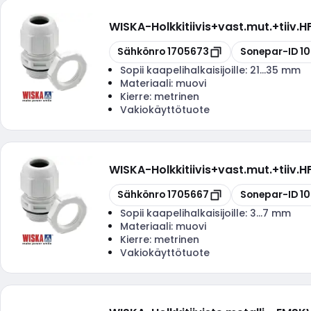
WISKA
-
Holkkitiivis+vast.mut.+tiiv
Kopioi
Kopioi
Sähkönro
1705673
Sonepar-ID
1
Sopii kaapelihalkaisijoille:
21...35 mm
Materiaali:
muovi
Kierre:
metrinen
Vakiokäyttötuote
WISKA
-
Holkkitiivis+vast.mut.+tiiv.
Kopioi
Kopioi
Sähkönro
1705667
Sonepar-ID
1
Sopii kaapelihalkaisijoille:
3...7 mm
Materiaali:
muovi
Kierre:
metrinen
Vakiokäyttötuote