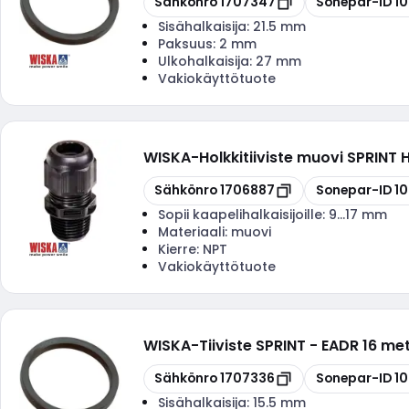
Sähkönro
1707347
Sonepar-ID
1
Sisähalkaisija:
21.5 mm
Paksuus:
2 mm
Ulkohalkaisija:
27 mm
Vakiokäyttötuote
WISKA
-
Holkkitiiviste muovi SPRINT
Kopioi
Kopioi
Sähkönro
1706887
Sonepar-ID
1
Sopii kaapelihalkaisijoille:
9...17 mm
Materiaali:
muovi
Kierre:
NPT
Vakiokäyttötuote
WISKA
-
Tiiviste SPRINT - EADR 16 met
Kopioi
Kopioi
Sähkönro
1707336
Sonepar-ID
1
Sisähalkaisija:
15.5 mm