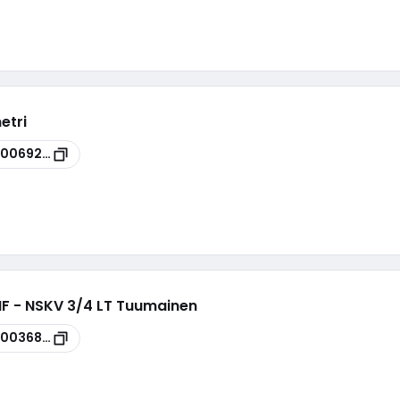
etri
00069266
 HF - NSKV 3/4 LT Tuumainen
00036867