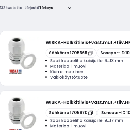
132 tuotetta
Järjestä
WISKA
-
Holkkitiivis+vast.mut.+tiiv
Kopioi
Kopioi
Sähkönro
1705669
Sonepar-ID
1
Sopii kaapelihalkaisijoille:
6...13 mm
Materiaali:
muovi
Kierre:
metrinen
Vakiokäyttötuote
WISKA
-
Holkkitiivis+vast.mut.+tiiv
Kopioi
Kopioi
Sähkönro
1705670
Sonepar-ID
1
Sopii kaapelihalkaisijoille:
9...17 mm
Materiaali:
muovi