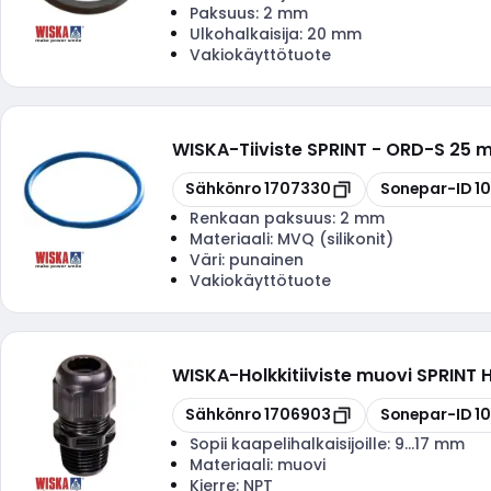
Paksuus:
2 mm
Ulkohalkaisija:
20 mm
Vakiokäyttötuote
WISKA
-
Tiiviste SPRINT - ORD-S 25 m
Kopioi
Kopioi
Sähkönro
1707330
Sonepar-ID
1
Renkaan paksuus:
2 mm
Materiaali:
MVQ (silikonit)
Väri:
punainen
Vakiokäyttötuote
WISKA
-
Holkkitiiviste muovi SPRINT
Kopioi
Kopioi
Sähkönro
1706903
Sonepar-ID
1
Sopii kaapelihalkaisijoille:
9...17 mm
Materiaali:
muovi
Kierre:
NPT