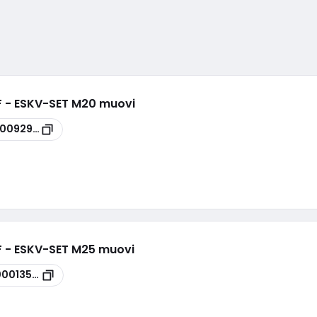
.HF - ESKV-SET M20 muovi
00092912
.HF - ESKV-SET M25 muovi
00013500