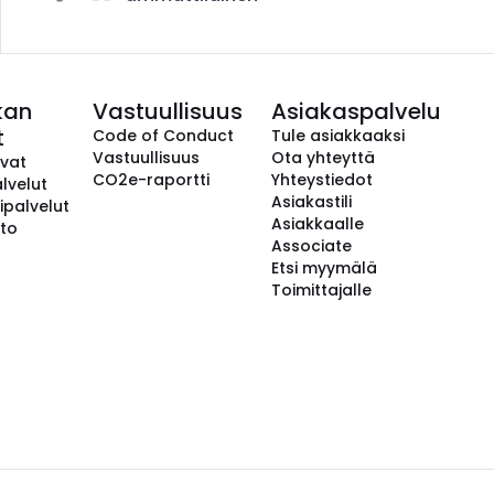
kan
Vastuullisuus
Asiakaspalvelu
t
Code of Conduct
Tule asiakkaaksi
Vastuullisuus
Ota yhteyttä
avat
CO2e-raportti
Yhteystiedot
lvelut
Asiakastili
ipalvelut
Asiakkaalle
to
Associate
Etsi myymälä
Toimittajalle