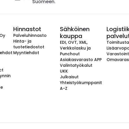
Suomeen.
Hinnastot
Sähköinen
Logistii
kauppa
palvelu
 Oy
Palveluhinnasto
Hinta- ja
EDI, OVT, XML,
Toimitust
tuotetiedostot
Verkkolasku ja
Lisäarvopa
aehdot
Myyntiehdot
Punchout
Varastoint
Asiakasvarasto APP
Omavaras
Valintatyökalut
ct
UKK
ynnin
Julkaisut
Yhteistyökumppanit
se
A-Z