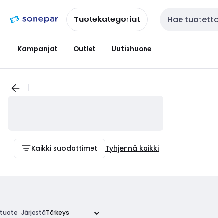
Siirry
Siirry
navigointiin
sisältöön
Tuotekategoriat
Haku
Kampanjat
Outlet
Uutishuone
Kaikki suodattimet
Tyhjennä kaikki
tuote
Järjestä