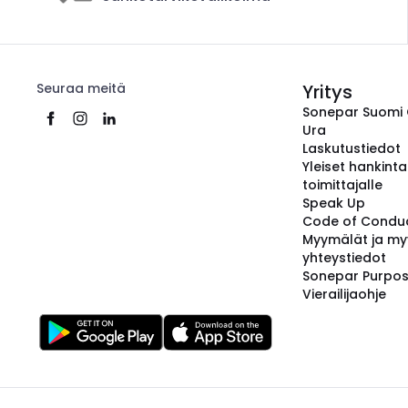
Seuraa meitä
Yritys
Sonepar Suomi
Ura
Laskutustiedot
Yleiset hankint
toimittajalle
Speak Up
Code of Condu
Myymälät ja my
yhteystiedot
Sonepar Purpo
Vierailijaohje