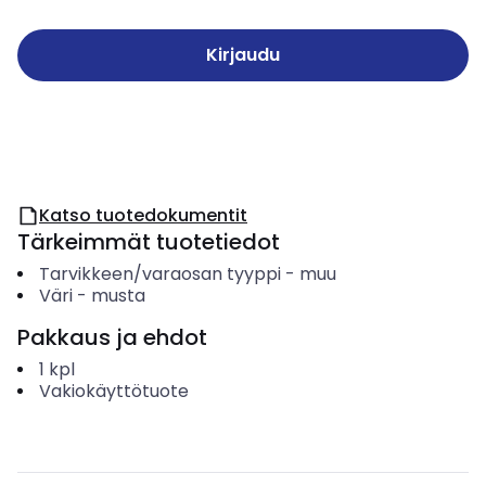
Kirjaudu
Katso tuotedokumentit
Tärkeimmät tuotetiedot
Tarvikkeen/varaosan tyyppi
-
muu
Väri
-
musta
Pakkaus ja ehdot
1
kpl
Vakiokäyttötuote