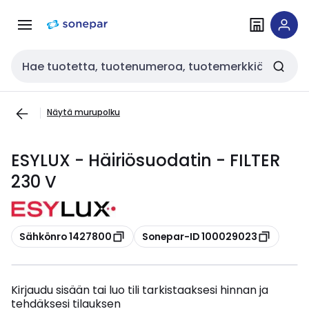
Siirry
Siirry
navigointiin
sisältöön
Haku
Näytä murupolku
ESYLUX - Häiriösuodatin - FILTER
230 V
Kopioi
Kopioi
Sähkönro 1427800
Sonepar-ID 100029023
Kirjaudu sisään tai luo tili tarkistaaksesi hinnan ja
tehdäksesi tilauksen