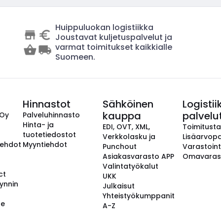
Huippuluokan logistiikka
Joustavat kuljetuspalvelut ja
varmat toimitukset kaikkialle
Suomeen.
Hinnastot
Sähköinen
Logistii
kauppa
palvelu
 Oy
Palveluhinnasto
Hinta- ja
EDI, OVT, XML,
Toimitust
tuotetiedostot
Verkkolasku ja
Lisäarvopa
aehdot
Myyntiehdot
Punchout
Varastoint
Asiakasvarasto APP
Omavaras
Valintatyökalut
ct
UKK
ynnin
Julkaisut
Yhteistyökumppanit
se
A-Z