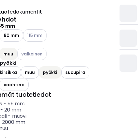
tuotedokumentit
ehdot
55 mm
Katso käytettävissä olevat vaihtoehdot
80 mm
115 mm
ettävissä olevat vaihtoehdot
Katso käytettävissä olevat vaihtoehdot
muu
valkoinen
pyökki
ettävissä olevat vaihtoehdot
kirsikka
muu
pyökki
sucupira
vaahtera
mmät tuotetiedot
s
-
55
mm
-
20
mm
ali
-
muovi
-
2000
mm
muu