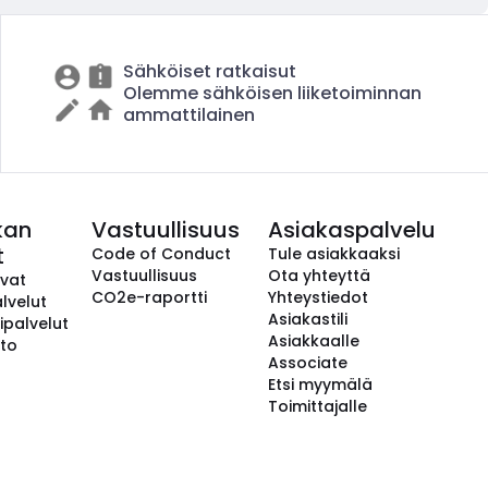
Sähköiset ratkaisut
Olemme sähköisen liiketoiminnan
ammattilainen
kan
Vastuullisuus
Asiakaspalvelu
t
Code of Conduct
Tule asiakkaaksi
Vastuullisuus
Ota yhteyttä
avat
CO2e-raportti
Yhteystiedot
lvelut
Asiakastili
ipalvelut
Asiakkaalle
to
Associate
Etsi myymälä
Toimittajalle