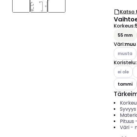
Katso 
Vaihto
Korkeus
:
55 mm
Väri
:
muu
Katso käyt
musta
Koristelu
:
Katso käyt
ei ole
tammi
Tärkei
Korkeu
Syvyys
Materia
Pituus
Väri
-