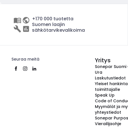
+170 000 tuotetta
Suomen laajin
sähkötarvikevalikoima
Seuraa meitä
Yritys
Sonepar Suomi
Ura
Laskutustiedot
Yleiset hankint
toimittajalle
Speak Up
Code of Condu
Myymälät ja my
yhteystiedot
Sonepar Purpo
Vierailijaohje