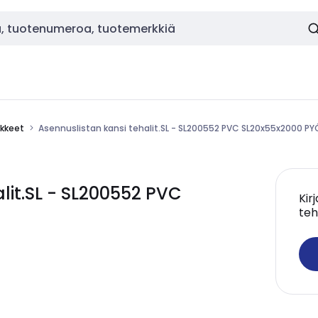
ikkeet
Asennuslistan kansi tehalit.SL - SL200552 PVC SL20x55x2000 PY
lit.SL - SL200552 PVC
Kir
teh