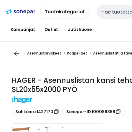
Siirry
Siirry
navigointiin
sisältöön
Tuotekategoriat
Haku
Kampanjat
Outlet
Uutishuone
Asennustarvikkeet
Kaapelitiet
Asennuslistat ja tarv
HAGER - Asennuslistan kansi teha
SL20x55x2000 PYÖ
Kopioi
Kopioi
Sähkönro 1427170
Sonepar-ID 100088398