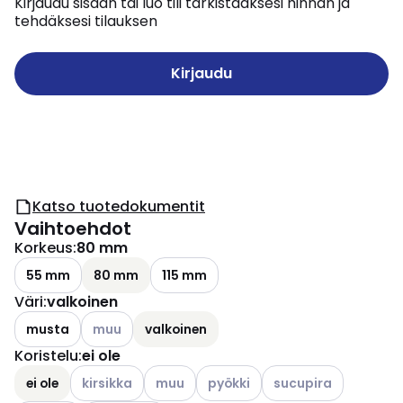
Kirjaudu sisään tai luo tili tarkistaaksesi hinnan ja
tehdäksesi tilauksen
Kirjaudu
Katso tuotedokumentit
Vaihtoehdot
Korkeus
:
80 mm
55 mm
80 mm
115 mm
Väri
:
valkoinen
Katso käytettävissä olevat vaihtoehdot
musta
muu
valkoinen
Koristelu
:
ei ole
Katso käytettävissä olevat vaihtoehdot
Katso käytettävissä olevat vaihtoehdot
Katso käytettävissä olevat vaih
Katso käytettävissä o
ei ole
kirsikka
muu
pyökki
sucupira