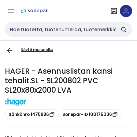
Siirry
Siirry
navigointiin
sisältöön
Haku
Näytä murupolku
HAGER - Asennuslistan kansi
tehalit.SL - SL200802 PVC
SL20x80x2000 LVA
Kopioi
Kopioi
Sähkönro 1475986
Sonepar-ID 100175036