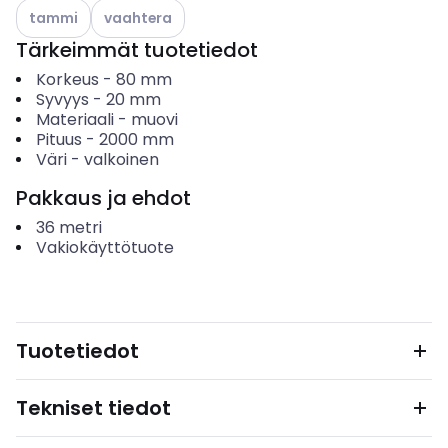
Katso käytettävissä olevat vaihtoehdot
Katso käytettävissä olevat vaihtoehdot
tammi
vaahtera
Tärkeimmät tuotetiedot
Korkeus
-
80
mm
Syvyys
-
20
mm
Materiaali
-
muovi
Pituus
-
2000
mm
Väri
-
valkoinen
Pakkaus ja ehdot
36
metri
Vakiokäyttötuote
Tuotetiedot
Tekniset tiedot