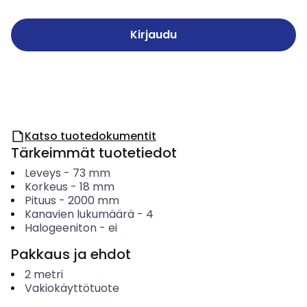
Kirjaudu
Katso tuotedokumentit
Tärkeimmät tuotetiedot
Leveys
-
73
mm
Korkeus
-
18
mm
Pituus
-
2000
mm
Kanavien lukumäärä
-
4
Halogeeniton
-
ei
Pakkaus ja ehdot
2
metri
Vakiokäyttötuote