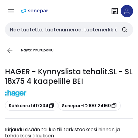
Siirry
Siirry
navigointiin
sisältöön
Haku
Näytä murupolku
HAGER - Kynnyslista tehalit.SL - SL
18x75 4 kaapelille BEI
Kopioi
Kopioi
Sähkönro 1417334
Sonepar-ID 100124160
Kirjaudu sisään tai luo tili tarkistaaksesi hinnan ja
tehdäksesi tilauksen