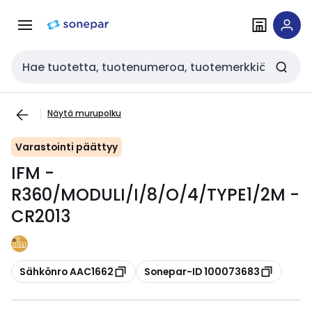
Siirry
Siirry
navigointiin
sisältöön
Haku
Näytä murupolku
Varastointi päättyy
IFM -
R360/MODULI/I/8/O/4/TYPE1/2M -
CR2013
Kopioi
Kopioi
Sähkönro AAC1662
Sonepar-ID 100073683