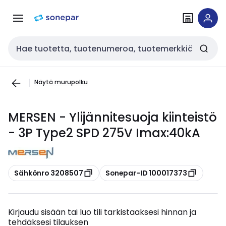
Siirry
Siirry
navigointiin
sisältöön
Haku
Näytä murupolku
MERSEN - Ylijännitesuoja kiinteistö
- 3P Type2 SPD 275V Imax:40kA
Kopioi
Kopioi
Sähkönro 3208507
Sonepar-ID 100017373
Kirjaudu sisään tai luo tili tarkistaaksesi hinnan ja
tehdäksesi tilauksen