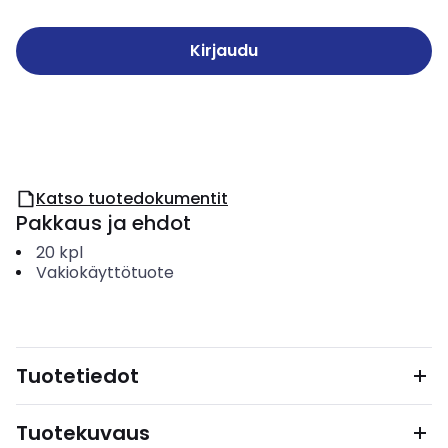
Kirjaudu
Katso tuotedokumentit
Pakkaus ja ehdot
20
kpl
Vakiokäyttötuote
Tuotetiedot
Tuotekuvaus