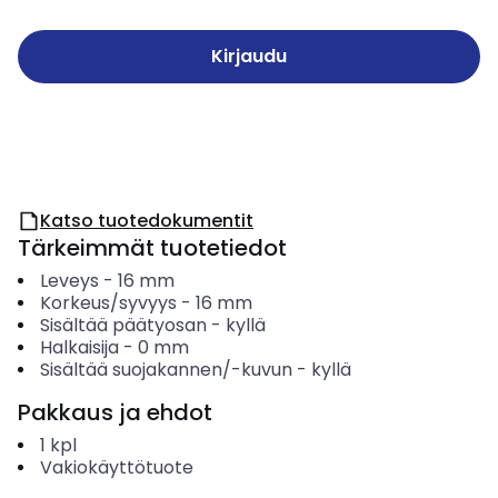
Kirjaudu
Katso tuotedokumentit
Tärkeimmät tuotetiedot
Leveys
-
16
mm
Korkeus/syvyys
-
16
mm
Sisältää päätyosan
-
kyllä
Halkaisija
-
0
mm
Sisältää suojakannen/-kuvun
-
kyllä
Pakkaus ja ehdot
1
kpl
Vakiokäyttötuote