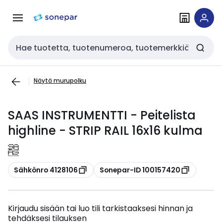
Siirry
Siirry
navigointiin
sisältöön
Haku
Näytä murupolku
SAAS INSTRUMENTTI - Peitelista
highline - STRIP RAIL 16x16 kulma
Kopioi
Kopioi
Sähkönro 4128106
Sonepar-ID 100157420
Kirjaudu sisään tai luo tili tarkistaaksesi hinnan ja
tehdäksesi tilauksen