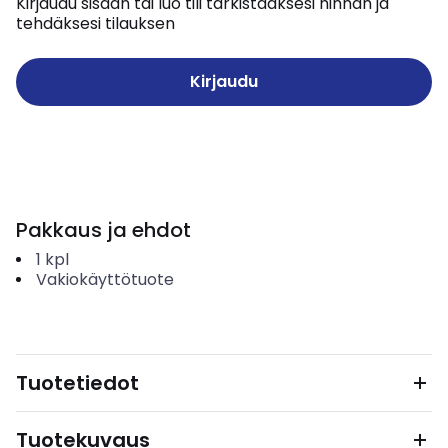
Kirjaudu sisään tai luo tili tarkistaaksesi hinnan ja
tehdäksesi tilauksen
Kirjaudu
Pakkaus ja ehdot
1
kpl
Vakiokäyttötuote
Tuotetiedot
Tuotekuvaus