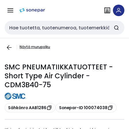
Siirry
Siirry
navigointiin
sisältöön
Haku
Näytä murupolku
SMC PNEUMATIIKKATUOTTEET -
Short Type Air Cylinder -
CDM3B40-75
Kopioi
Kopioi
Sähkönro AAB1286
Sonepar-ID 100074038