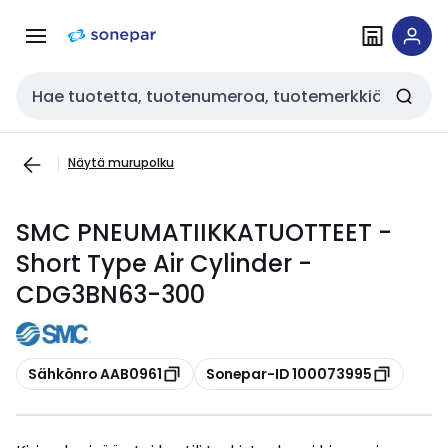
Siirry
Siirry
navigointiin
sisältöön
Haku
Näytä murupolku
SMC PNEUMATIIKKATUOTTEET -
Short Type Air Cylinder -
CDG3BN63-300
Kopioi
Kopioi
Sähkönro AAB0961
Sonepar-ID 100073995