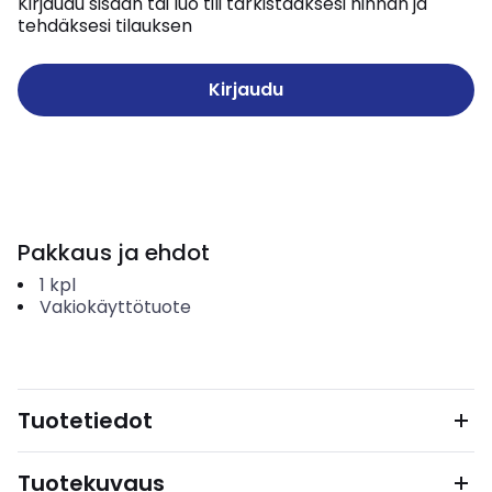
Kirjaudu sisään tai luo tili tarkistaaksesi hinnan ja
tehdäksesi tilauksen
Kirjaudu
Pakkaus ja ehdot
1
kpl
Vakiokäyttötuote
Tuotetiedot
Tuotekuvaus