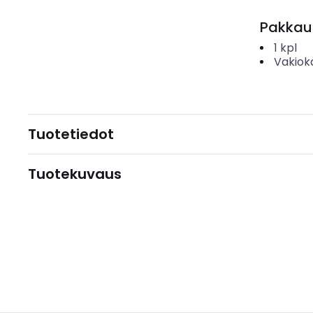
Pakkau
1
kpl
Vakiok
Tuotetiedot
Tuotekuvaus