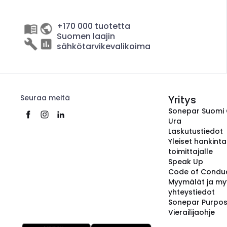
+170 000 tuotetta
Suomen laajin
sähkötarvikevalikoima
Seuraa meitä
Yritys
Sonepar Suomi
Ura
Laskutustiedot
Yleiset hankint
toimittajalle
Speak Up
Code of Condu
Myymälät ja my
yhteystiedot
Sonepar Purpo
Vierailijaohje