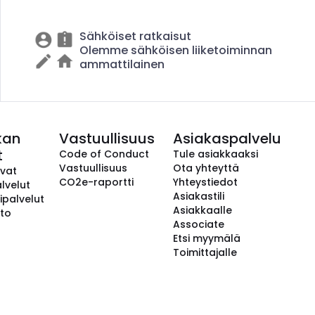
Sähköiset ratkaisut
Olemme sähköisen liiketoiminnan
ammattilainen
kan
Vastuullisuus
Asiakaspalvelu
t
Code of Conduct
Tule asiakkaaksi
Vastuullisuus
Ota yhteyttä
avat
CO2e-raportti
Yhteystiedot
lvelut
Asiakastili
ipalvelut
Asiakkaalle
to
Associate
Etsi myymälä
Toimittajalle