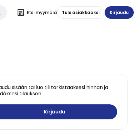
Etsi myymälä
Tule asiakkaaksi
Kirjaudu
jaudu sisään tai luo tili tarkistaaksesi hinnan ja
däksesi tilauksen
Kirjaudu