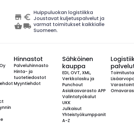
Huippuluokan logistiikka
Joustavat kuljetuspalvelut ja
varmat toimitukset kaikkialle
Suomeen.
Hinnastot
Sähköinen
Logistii
kauppa
palvelu
 Oy
Palveluhinnasto
Hinta- ja
EDI, OVT, XML,
Toimitust
tuotetiedostot
Verkkolasku ja
Lisäarvopa
aehdot
Myyntiehdot
Punchout
Varastoint
Asiakasvarasto APP
Omavaras
Valintatyökalut
ct
UKK
ynnin
Julkaisut
Yhteistyökumppanit
se
A-Z