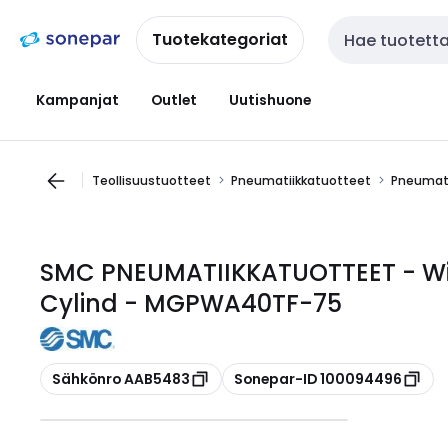
Siirry
Siirry
navigointiin
sisältöön
Tuotekategoriat
Haku
Kampanjat
Outlet
Uutishuone
Teollisuustuotteet
Pneumatiikkatuotteet
Pneumati
SMC PNEUMATIIKKATUOTTEET - W
Cylind - MGPWA40TF-75
Kopioi
Kopioi
Sähkönro AAB5483
Sonepar-ID 100094496