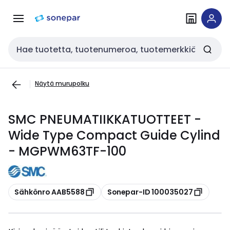
Siirry
Siirry
navigointiin
sisältöön
Haku
Näytä murupolku
SMC PNEUMATIIKKATUOTTEET -
Wide Type Compact Guide Cylind
- MGPWM63TF-100
Kopioi
Kopioi
Sähkönro AAB5588
Sonepar-ID 100035027