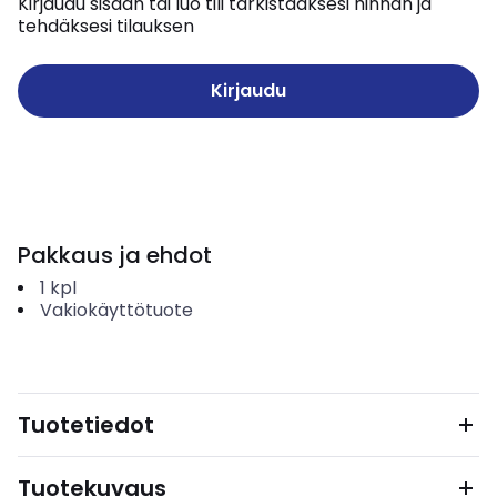
Kirjaudu sisään tai luo tili tarkistaaksesi hinnan ja
tehdäksesi tilauksen
Kirjaudu
Pakkaus ja ehdot
1
kpl
Vakiokäyttötuote
Tuotetiedot
Tuotekuvaus