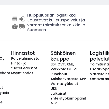
Huippuluokan logistiikka
Joustavat kuljetuspalvelut ja
varmat toimitukset kaikkialle
Suomeen.
Hinnastot
Sähköinen
Logistii
kauppa
palvelu
 Oy
Palveluhinnasto
Hinta- ja
EDI, OVT, XML,
Toimitust
tuotetiedostot
Verkkolasku ja
Lisäarvopa
aehdot
Myyntiehdot
Punchout
Varastoint
Asiakasvarasto APP
Omavaras
Valintatyökalut
ct
UKK
ynnin
Julkaisut
Yhteistyökumppanit
se
A-Z