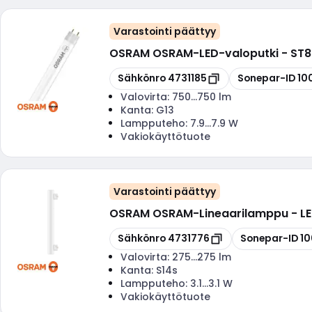
Varastointi päättyy
OSRAM OSRAM
-
LED-valoputki - ST
Kopioi
Kopioi
Sähkönro
4731185
Sonepar-ID
10
Valovirta:
750...750 lm
Kanta:
G13
Lampputeho:
7.9...7.9 W
Vakiokäyttötuote
Varastointi päättyy
OSRAM OSRAM
-
Lineaarilamppu - L
Kopioi
Kopioi
Sähkönro
4731776
Sonepar-ID
10
Valovirta:
275...275 lm
Kanta:
S14s
Lampputeho:
3.1...3.1 W
Vakiokäyttötuote