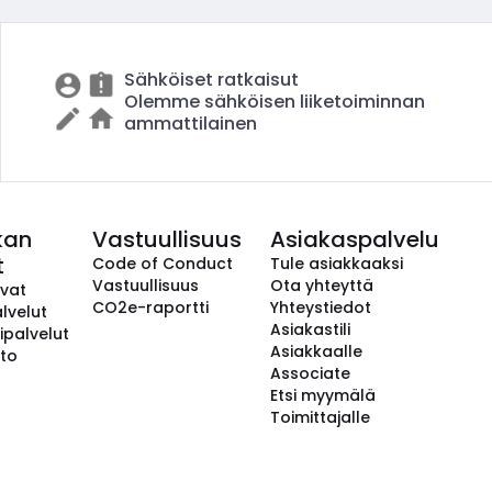
Sähköiset ratkaisut
Olemme sähköisen liiketoiminnan
ammattilainen
kan
Vastuullisuus
Asiakaspalvelu
t
Code of Conduct
Tule asiakkaaksi
Vastuullisuus
Ota yhteyttä
avat
CO2e-raportti
Yhteystiedot
lvelut
Asiakastili
ipalvelut
Asiakkaalle
to
Associate
Etsi myymälä
Toimittajalle