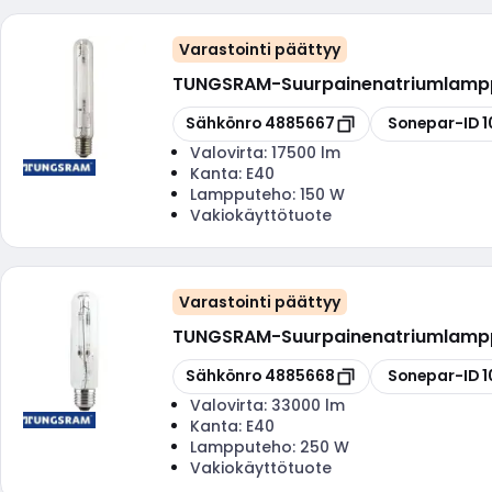
Varastointi päättyy
TUNGSRAM
-
Suurpainenatriumlamp
Kopioi
Kopioi
Sähkönro
4885667
Sonepar-ID
1
Valovirta:
17500 lm
Kanta:
E40
Lampputeho:
150 W
Vakiokäyttötuote
Varastointi päättyy
TUNGSRAM
-
Suurpainenatriumlamp
Kopioi
Kopioi
Sähkönro
4885668
Sonepar-ID
1
Valovirta:
33000 lm
Kanta:
E40
Lampputeho:
250 W
Vakiokäyttötuote