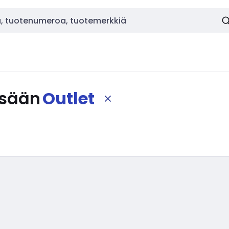
isään
Outlet
tyhjennä suodattimet