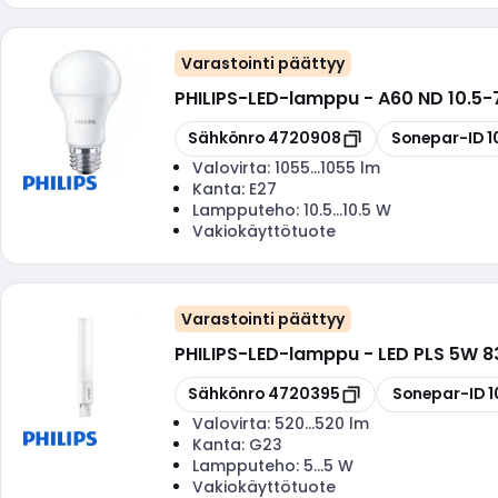
Varastointi päättyy
PHILIPS
-
LED-lamppu - A60 ND 10.5-
Kopioi
Kopioi
Sähkönro
4720908
Sonepar-ID
1
Valovirta:
1055...1055 lm
Kanta:
E27
Lampputeho:
10.5...10.5 W
Vakiokäyttötuote
Varastointi päättyy
PHILIPS
-
LED-lamppu - LED PLS 5W 8
Kopioi
Kopioi
Sähkönro
4720395
Sonepar-ID
1
Valovirta:
520...520 lm
Kanta:
G23
Lampputeho:
5...5 W
Vakiokäyttötuote