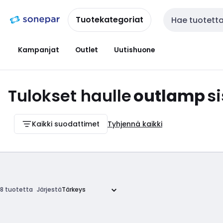
Siirry
Siirry
navigointiin
sisältöön
Tuotekategoriat
Haku
Kampanjat
Outlet
Uutishuone
Tulokset haulle
outlamp
s
Kaikki suodattimet
Tyhjennä kaikki
8 tuotetta
Järjestä