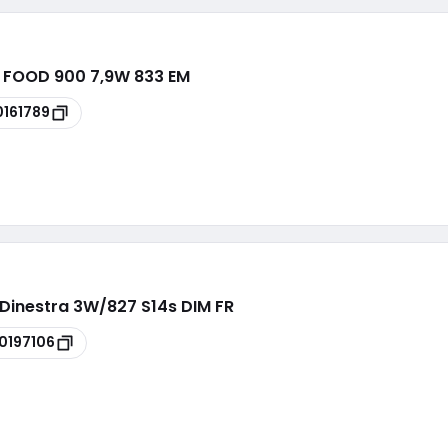
8 FOOD 900 7,9W 833 EM
0161789
EDinestra 3W/827 S14s DIM FR
0197106