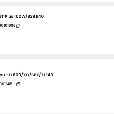
ET Plus 100W/828 E40
00101696
pu - LU100/XO/SBY/T/E40
00166505