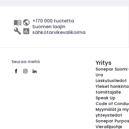
+170 000 tuotetta
Suomen laajin
sähkötarvikevalikoima
Seuraa meitä
Yritys
Sonepar Suomi
Ura
Laskutustiedot
Yleiset hankint
toimittajalle
Speak Up
Code of Condu
Myymälät ja my
yhteystiedot
Sonepar Purpo
Vierailijaohje