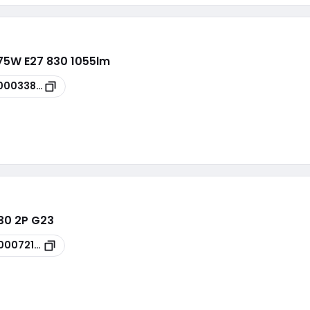
75W E27 830 1055lm
00033861
30 2P G23
00072182