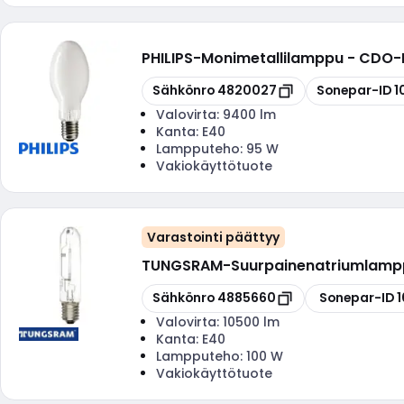
PHILIPS
-
Monimetallilamppu - CDO-
Kopioi
Kopioi
Sähkönro
4820027
Sonepar-ID
1
Valovirta:
9400 lm
Kanta:
E40
Lampputeho:
95 W
Vakiokäyttötuote
Varastointi päättyy
TUNGSRAM
-
Suurpainenatriumlamp
Kopioi
Kopioi
Sähkönro
4885660
Sonepar-ID
1
Valovirta:
10500 lm
Kanta:
E40
Lampputeho:
100 W
Vakiokäyttötuote