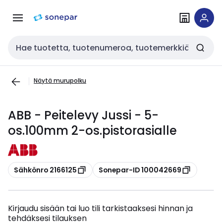
Siirry
Siirry
navigointiin
sisältöön
Haku
Näytä murupolku
ABB - Peitelevy Jussi - 5-
os.100mm 2-os.pistorasialle
Kopioi
Kopioi
Sähkönro 2166125
Sonepar-ID 100042669
Kirjaudu sisään tai luo tili tarkistaaksesi hinnan ja
tehdäksesi tilauksen