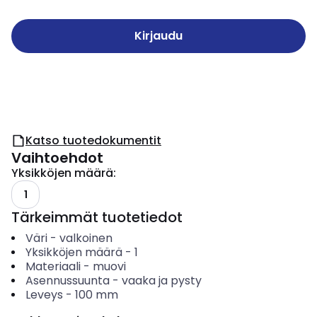
Kirjaudu
Katso tuotedokumentit
Vaihtoehdot
Yksikköjen määrä
:
1
Tärkeimmät tuotetiedot
Väri
-
valkoinen
Yksikköjen määrä
-
1
Materiaali
-
muovi
Asennussuunta
-
vaaka ja pysty
Leveys
-
100
mm