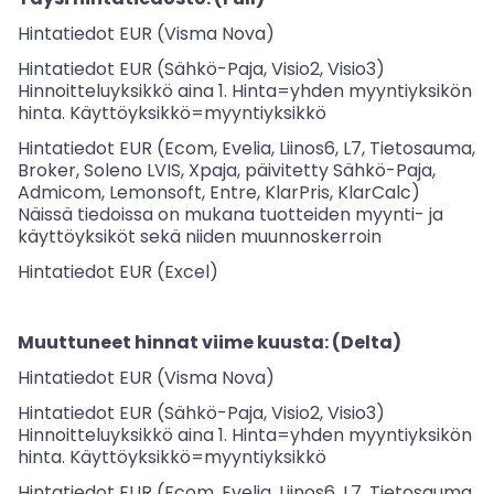
Hintatiedot EUR (Visma Nova)
Hintatiedot EUR (Sähkö-Paja, Visio2, Visio3)
Hinnoitteluyksikkö aina 1. Hinta=yhden myyntiyksikön
hinta. Käyttöyksikkö=myyntiyksikkö
Hintatiedot EUR (Ecom, Evelia, Liinos6, L7, Tietosauma,
Broker, Soleno LVIS, Xpaja, päivitetty Sähkö-Paja,
Admicom, Lemonsoft, Entre, KlarPris, KlarCalc)
Näissä tiedoissa on mukana tuotteiden myynti- ja
käyttöyksiköt sekä niiden muunnoskerroin
Hintatiedot EUR (Excel)
Muuttuneet hinnat viime kuusta: (Delta)
Hintatiedot EUR (Visma Nova)
Hintatiedot EUR (Sähkö-Paja, Visio2, Visio3)
Hinnoitteluyksikkö aina 1. Hinta=yhden myyntiyksikön
hinta. Käyttöyksikkö=myyntiyksikkö
Hintatiedot EUR (Ecom, Evelia, Liinos6, L7, Tietosauma,