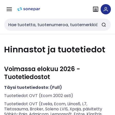
Siirry
Siirry
navigointiin
sisältöön
Haku
Hinnastot ja tuotetiedot
Voimassa elokuu 2026 -
Tuotetiedostot
Täysi tuotetiedosto: (Full)
Tuotetiedot OVT (Ecom 2002 asti)
Tuotetiedot OVT (Evelia, Ecom, Liinos6, L7,
Tietosauma, Broker, Soleno LVIS, Xpaja, päivitetty
Sähkö-Paja, Admicom, Lemonsoft, Entre, KlarPris,