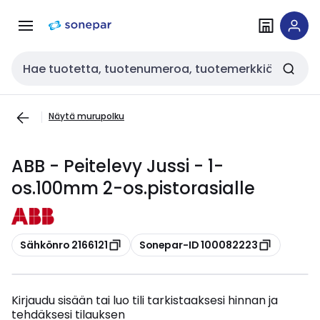
Siirry
Siirry
navigointiin
sisältöön
Haku
Näytä murupolku
ABB - Peitelevy Jussi - 1-
os.100mm 2-os.pistorasialle
Kopioi
Kopioi
Sähkönro 2166121
Sonepar-ID 100082223
Kirjaudu sisään tai luo tili tarkistaaksesi hinnan ja
tehdäksesi tilauksen