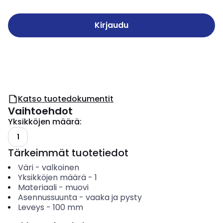
Kirjaudu
Katso tuotedokumentit
Vaihtoehdot
Yksikköjen määrä
:
1
Tärkeimmät tuotetiedot
Väri
-
valkoinen
Yksikköjen määrä
-
1
Materiaali
-
muovi
Asennussuunta
-
vaaka ja pysty
Leveys
-
100
mm