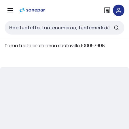
Siirry
Siirry
navigointiin
sisältöön
Haku
Tämä tuote ei ole enää saatavilla
100097908