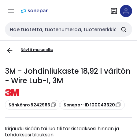
Siirry
Siirry
navigointiin
sisältöön
Haku
Näytä murupolku
3M - Johdinliukaste 18,92 l väritön
- Wire Lub-I, 3M
Kopioi
Kopioi
Sähkönro 5242966
Sonepar-ID 100043320
Kirjaudu sisään tai luo tili tarkistaaksesi hinnan ja
tehdäksesi tilauksen