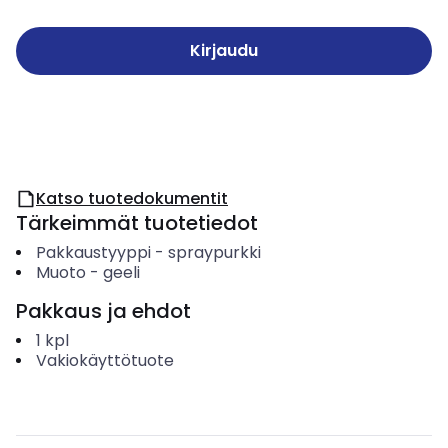
Kirjaudu
Katso tuotedokumentit
Tärkeimmät tuotetiedot
Pakkaustyyppi
-
spraypurkki
Muoto
-
geeli
Pakkaus ja ehdot
1
kpl
Vakiokäyttötuote