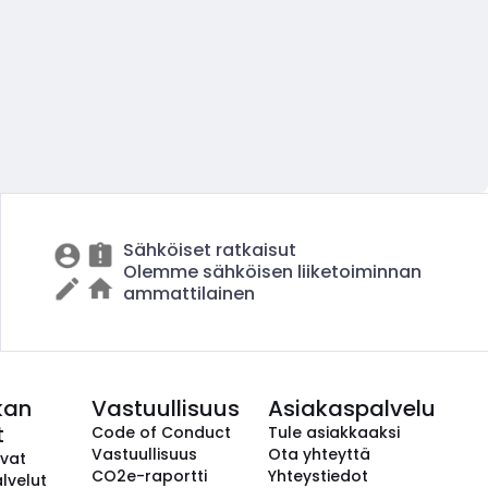
Sähköiset ratkaisut
Olemme sähköisen liiketoiminnan
ammattilainen
kan
Vastuullisuus
Asiakaspalvelu
t
Code of Conduct
Tule asiakkaaksi
Vastuullisuus
Ota yhteyttä
avat
CO2e-raportti
Yhteystiedot
lvelut