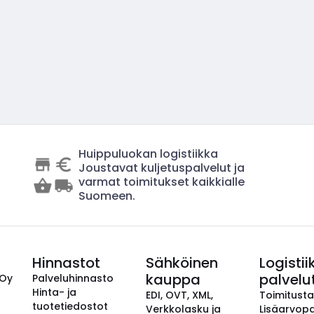
Huippuluokan logistiikka
Joustavat kuljetuspalvelut ja
varmat toimitukset kaikkialle
Suomeen.
Hinnastot
Sähköinen
Logistii
kauppa
palvelu
 Oy
Palveluhinnasto
Hinta- ja
EDI, OVT, XML,
Toimitust
tuotetiedostot
Verkkolasku ja
Lisäarvopa