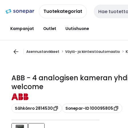
Siirry
Siirry
navigointiin
sisältöön
Tuotekategoriat
Haku
Kampanjat
Outlet
Uutishuone
Asennustarvikkeet
Väylä- ja kiinteistöautomaatio
K
ABB - 4 analogisen kameran yhdi
welcome
Kopioi
Kopioi
Sähkönro 2814530
Sonepar-ID 100095805