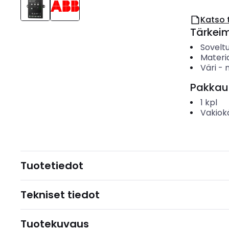
Katso 
Tärkei
Sovelt
Materia
Väri
-
Pakkau
1
kpl
Vakiok
Tuotetiedot
Tekniset tiedot
Tuotekuvaus