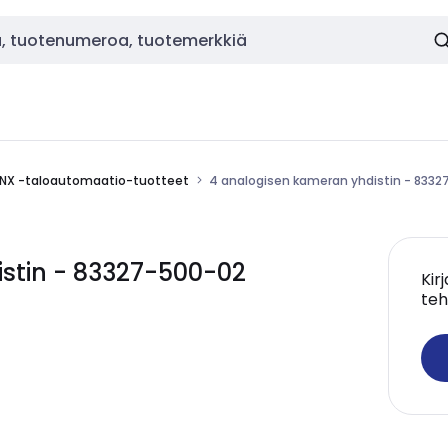
NX -taloautomaatio-tuotteet
4 analogisen kameran yhdistin - 833
stin - 83327-500-02
Kir
teh