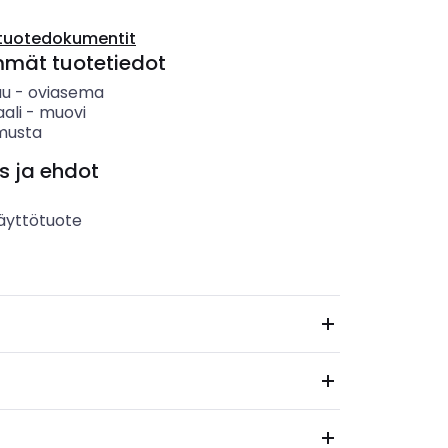
tuotedokumentit
mmät tuotetiedot
uu
-
oviasema
ali
-
muovi
musta
s ja ehdot
äyttötuote