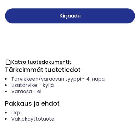
Kirjaudu
Katso tuotedokumentit
Tärkeimmät tuotetiedot
Tarvikkeen/varaosan tyyppi
-
4. napa
Lisätarvike
-
kyllä
Varaosa
-
ei
Pakkaus ja ehdot
1
kpl
Vakiokäyttötuote