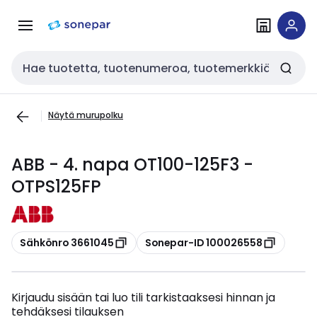
Siirry
Siirry
navigointiin
sisältöön
Haku
Näytä murupolku
ABB - 4. napa OT100-125F3 -
OTPS125FP
Kopioi
Kopioi
Sähkönro 3661045
Sonepar-ID 100026558
Kirjaudu sisään tai luo tili tarkistaaksesi hinnan ja
tehdäksesi tilauksen